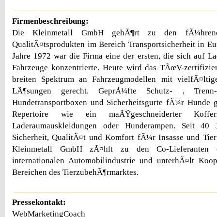
Firmenbeschreibung:
Die Kleinmetall GmbH gehÃ¶rt zu den fÃ¼hren
QualitÃ¤tsprodukten im Bereich Transportsicherheit in 
Jahre 1972 war die Firma eine der ersten, die sich auf 
Fahrzeuge konzentrierte. Heute wird das TÃœV-zertifizi
breiten Spektrum an Fahrzeugmodellen mit vielfÃ¤ltig
LÃ¶sungen gerecht. GeprÃ¼fte Schutz- , Trenn-
Hundetransportboxen und Sicherheitsgurte fÃ¼r Hunde
Repertoire wie ein maÃŸgeschneiderter Koffe
Laderaumauskleidungen oder Hunderampen. Seit 40 J
Sicherheit, QualitÃ¤t und Komfort fÃ¼r Insasse und Tie
Kleinmetall GmbH zÃ¤hlt zu den Co-Lieferanten 
internationalen Automobilindustrie und unterhÃ¤lt Koop
Bereichen des TierzubehÃ¶rmarktes.
Pressekontakt:
WebMarketingCoach