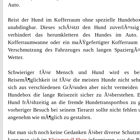
Auto.
Reist der Hund im Kofferraum ohne spezielle Hundebox,
unabdingbar. Dieses schÃ¼tzt den Hund zuverlÃ¤ssi
verhindert das herumklettern des Hundes im Auto. 
Kofferraumwanne oder ein maÃŸgefertigter Kofferraum 
Verschmutzung des Fahrzeuges nach langen SpaziergÃ¤
Wetter.
Schwieriger fÃ¼r Mensch und Hund wird es be
ReisemÃ¶glichkeit ist fÃ¼r die meisten Hunde nicht seh
sich aus verschiedenen GrÃ¼nden aber nicht vermeiden la
Hundebox die lange Reisezeit sicher zu Ã¼berstehen. E
Hund frÃ¼hzeitig an die fremde Hundetransportbox zu
vorheriger Besuch bei seinem Tierarzt sollte nicht fehlen
angenehm wie mÃ¶glich zu gestalten.
Hat man sich noch keine Gedanken Ã¼ber diverse Schu
kann man sich im
Kleinmetall Shop
informieren, was das R