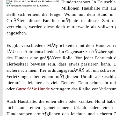
Hundetransport.
In Deutschla
die Variocage Hundebox von Kleinmetall
Millionen Haushalte mit H
stellt sich erneut die Frage: Wohin mit dem Hund in 
GroÃŸteil dieser Familien mÃ¶chte in dieser Zeit n
verzichten, werden diese doch mittlerweile als vollwerti
angesehen.
Es gibt verschiedene MÃ¶glichkeiten mit dem Hund zu re
fÃ¼r das Auto entschieden. Im Gegensatz zu frÃ¼her spielt
des Hundes eine grÃ¶ÃŸere Rolle. Vor jeder Fahrt mit d
Tierbesitzer bewusst sein, dass etwas passieren kann. 
sichere ich mein Tier ordnungsgemÃ¤ÃŸ ab, um schwere 
Verletzungen bei einem mÃ¶glichen Unfall auszuschl
hierauf ist leichter als viele Denken. Denn schon ein un
oder
Gurte fÃ¼r Hunde
verringern das Risiko vor Verletzu
Auch Haushalte, die einen alten oder kranken Hund hab
nicht auf einen gemeinsamen Urlaub oder einen A
Hunderampen ermÃ¶glichen den leichten und sicheren E