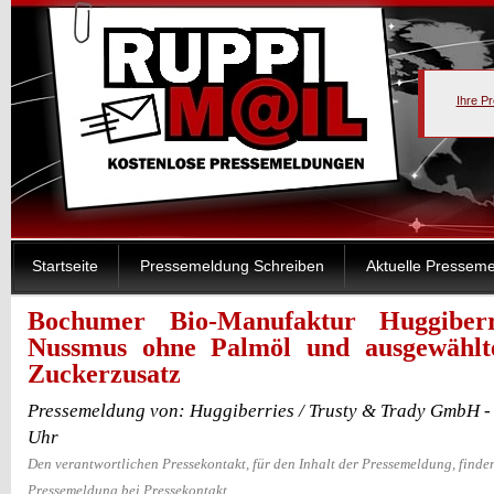
Ihre P
Startseite
Pressemeldung Schreiben
Aktuelle Pressem
Bochumer Bio-Manufaktur Huggiberr
Nussmus ohne Palmöl und ausgewählt
Zuckerzusatz
Pressemeldung von: Huggiberries / Trusty & Trady GmbH -
Uhr
Den verantwortlichen Pressekontakt, für den Inhalt der Pressemeldung, finden
Pressemeldung bei Pressekontakt.