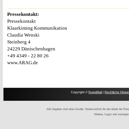
Pressekontakt:
Pressekontakt
Klaarkiming Kommunikation
Claudia Wenski
Steinberg 4
24229 Dänischenhagen
+49 4349 - 22 80 26
www.ARAG.de
Copyright ©
RuppiMail
|
Rechtliche Hinwe
Alle Angaben sind ohne Gewähr. Verantwortlich für den Inhalt der Presse
Marken, Logos und sonstigen 