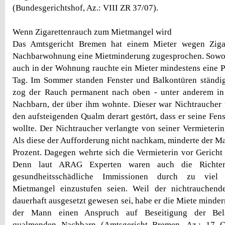
(Bundesgerichtshof, Az.: VIII ZR 37/07).
Wenn Zigarettenrauch zum Mietmangel wird
Das Amtsgericht Bremen hat einem Mieter wegen Zigar
Nachbarwohnung eine Mietminderung zugesprochen. Sowoh
auch in der Wohnung rauchte ein Mieter mindestens eine 
Tag. Im Sommer standen Fenster und Balkontüren ständig
zog der Rauch permanent nach oben - unter anderem i
Nachbarn, der über ihm wohnte. Dieser war Nichtraucher 
den aufsteigenden Qualm derart gestört, dass er seine Fen
wollte. Der Nichtraucher verlangte von seiner Vermieterin
Als diese der Aufforderung nicht nachkam, minderte der M
Prozent. Dagegen wehrte sich die Vermieterin vor Gericht 
Denn laut ARAG Experten waren auch die Richter
gesundheitsschädliche Immissionen durch zu viel Z
Mietmangel einzustufen seien. Weil der nichtrauchen
dauerhaft ausgesetzt gewesen sei, habe er die Miete minde
der Mann einen Anspruch auf Beseitigung der Bel
qualmenden Nachbarn (Amtsgericht Bremen, Az.: 17 C