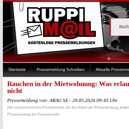
Ihre P
Startseite
Pressemeldung Schreiben
Aktuelle Pressem
Rauchen in der Mietwohnung: Was erlaub
nicht
Pressemeldung von: ARAG SE - 29.05.2026 09:45 Uhr
Den verantwortlichen Pressekontakt, für den Inhalt der Pressemeldung, finden
Pressemeldung bei Pressekontakt.