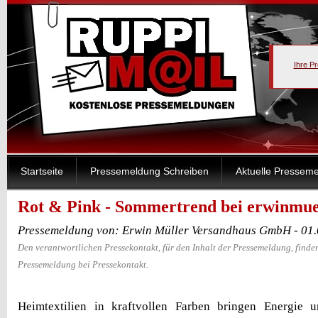
Ihre P
Startseite
Pressemeldung Schreiben
Aktuelle Pressem
Rot & Pink - Sommertrend bei erwinmue
Pressemeldung von: Erwin Müller Versandhaus GmbH - 01.
Den verantwortlichen Pressekontakt, für den Inhalt der Pressemeldung, finden
Pressemeldung bei Pressekontakt.
Heimtextilien in kraftvollen Farben bringen Energie 