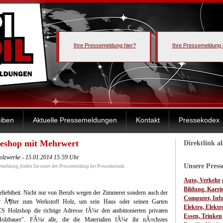
Ihre Pressemeldung hier?
Ihre Pressemeldung 
iben
Aktuelle Pressemeldungen
Kontakt
Pressekodex
neshop mit Mehrwert
Direktlink a
olzwerke - 15.01.2014 15:59 Uhr
Unsere Pres
emeldung, finden Sie unter der Pressemeldung bei Pressekontakt.
Auto, Verkehr
Bildung, Karri
liebtheit. Nicht nur von Berufs wegen der Zimmerer sondern auch der
Computer, Inf
mer Ã¶fter zum Werkstoff Holz, um sein Haus oder seinen Garten
Elektro, Elektr
CS Holzshop die richtige Adresse fÃ¼r den ambitionierten privaten
Essen, Trinken
Holzbauer".
FÃ¼r alle, die die Materialien fÃ¼r ihr nÃ¤chstes