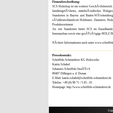
Firmenbeschreibung:
SCS Holzshop ist ein weiterer GeschÃ¤ftsbereich 
familiengefÃ¼hrtes, mittelstÃ¤ndisches Holzg
Standorten in Bayern und Baden-WÃ¼rttemberg
sÃ¼ddeutschlandweit Holzbauer, Zimmerer, Holzh
Produktsortiment.
An vier Standorten bietet SCS im Einzelhand
Innenausbau sowie eine groÃŸzÃ¼gige HOLZ I
NÃ¤here Informationen auch unter www.scheiffele
Pressekontakt:
Scheiffele-Schmiederer KG Holzwerke
Katrin Schabel
Johannes-Scheiffele-StraÃŸe 6
89407 Dillingen a. d. Donau
E-Mail: katrin.schabel@scheiffele-schmiederer.de
Telefon: +49 (0) 90 71 / 5 05 - 01
Homepage: http://www.scheiffele-schmiederer.de
Cop