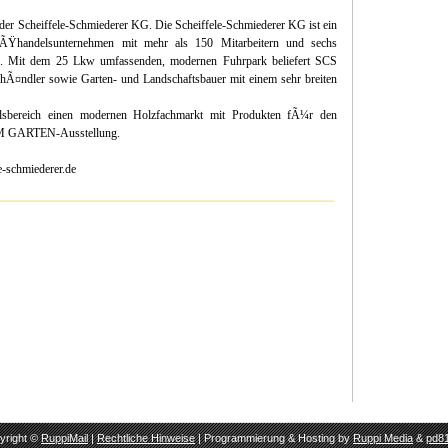
der Scheiffele-Schmiederer KG. Die Scheiffele-Schmiederer KG ist ein
roÃŸhandelsunternehmen mit mehr als 150 Mitarbeitern und sechs
. Mit dem 25 Lkw umfassenden, modernen Fuhrpark beliefert SCS
Ã¤ndler sowie Garten- und Landschaftsbauer mit einem sehr breiten
elsbereich einen modernen Holzfachmarkt mit Produkten fÃ¼r den
M GARTEN-Ausstellung.
-schmiederer.de
yright ©
RuppiMail
|
Rechtliche Hinweise
| Programmierung & Hosting by
Ruppi Media
&
pd81