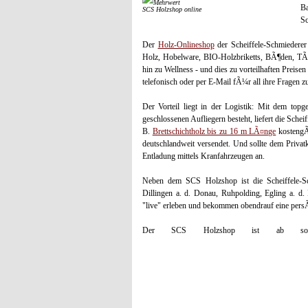
Ba
SCS Holzshop online
Sc
Der
Holz-Onlineshop
der Scheiffele-Schmiederer
Holz, Hobelware, BIO-Holzbriketts, BÃ¶den, TÃ¼r
hin zu Wellness - und dies zu vorteilhaften Preis
telefonisch oder per E-Mail fÃ¼r all ihre Fragen 
Der Vorteil liegt in der Logistik: Mit dem top
geschlossenen Aufliegern besteht, liefert die S
B.
Brettschichtholz bis zu 16 m LÃ¤nge
kostengÃ
deutschlandweit versendet. Und sollte dem Privat
Entladung mittels Kranfahrzeugen an.
Neben dem SCS Holzshop ist die Scheiffele-
Dillingen a. d. Donau, Ruhpolding, Egling a. d.
"live" erleben und bekommen obendrauf eine persÃ
Der SCS Holzshop ist ab sofort