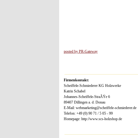
posted by PR-Gateway
Firmenkontakt:
Scheiffele-Schmiederer KG Holzwerke
Katrin Schabel
Johannes-Scheiffele-StraÃŸe 6
89407 Dillingen a. d. Donau
E-Mail: webmarketing@scheiffele-schmiederer.de
Telefon: +49 (0) 90 71 / 5 05 - 99
Homepage: http://www.scs-holzshop.de