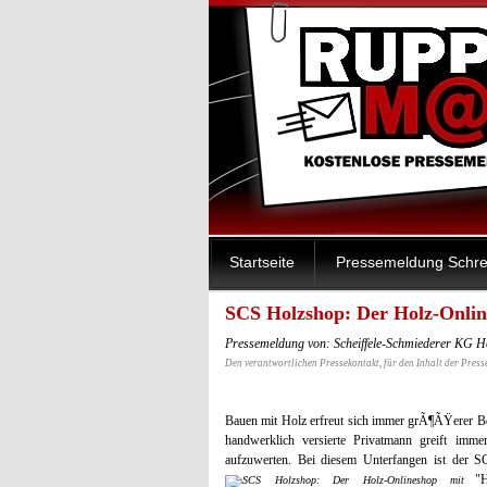
Startseite
Pressemeldung Schre
SCS Holzshop: Der Holz-Onli
Pressemeldung von: Scheiffele-Schmiederer KG H
Den verantwortlichen Pressekontakt, für den Inhalt der Press
Bauen mit Holz erfreut sich immer grÃ¶ÃŸerer Be
handwerklich versierte Privatmann greift im
aufzuwerten. Bei diesem Unterfangen ist der S
"