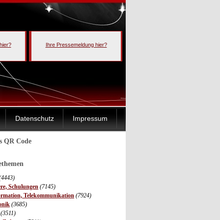
hier?
Ihre Pressemeldung hier?
Datenschutz
Impressum
ls QR Code
sethemen
(4443)
ere, Schulungen
(7145)
ormation, Telekommunikation
(7924)
onik
(3685)
(3511)