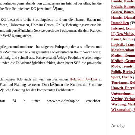
Familie, Kinde
uvorhaben gerne abends von zuhause aus im Internet bestellen, hat die
Freizeit, Bunte
heiffele-Schmiederer KG jetzt eine LÃ¶sung.
Garten, Bauen
Handel, Dienst
 KG bietet eine breite Produktpalette rund um die Themen Bauen mit
Immobilien
(39
en, Holzterrassen, Holz im Garten, Grills, Befestigungssysteme bis
Internet, Ecom
en und mit persÃ¶nlichem Service durch die Fachberater, die dem Kunden
IT, NewMedia,
zur VerfÃ¼gung stehen.
Kunst, Kultur
Logistik, Trans
gepflegten und modernen hauseigenen Fuhrpark, der aus offenen und
Maschinenbau
cheiffele-Schmiederer KG im gesamten sÃ¼ddeutschen Raum Waren wie z.
Medien, Komm
¼nstig und schnell aus. PaketversandfÃ¤hige Produkte werden sogar
Medizin, Gesun
kunden die EntlademÃ¶glichkeit fehlen, dann bietet SCS die praktische
Mode, Trends, L
Politik, Recht, 
Sport, Events
(
Schmiederer KG auch mit vier ansprechenden
HolzfachmÃ¤rkten
in
Tourismus, Rei
 Paar und Plattling vertreten. Dort kÃ¶nnen die Kunden die Produkte
Umwelt, Energ
¶nliche Beratung bei den kompetenten Fachberatern.
Unternehmen, W
Vereine, Verbä
 24 h unter www.scs-holzshop.de erreichbar!
Werbung, Mark
Wissenschaft, 
Anzeige