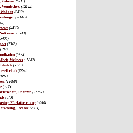
r, Zuhause
(5211)
s, Vermischtes
(12122)
, Wohnen
(6832)
leistungen
(10665)
35)
merce
(4436)
 Software
(16540)
(5400)
port
(2348)
(1974)
unikation
(5878)
dheit, Wellness
(15882)
ifestyle
(5170)
Gesellschaft
(8830)
3097)
sen
(12468)
ie
(5745)
irtschaft, Finanzen
(25757)
nde
(973)
eting, Marktforschung
(4060)
Forschung, Technik
(2305)