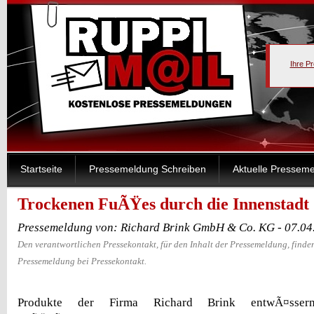
Ihre P
Startseite
Pressemeldung Schreiben
Aktuelle Pressem
Trockenen FuÃŸes durch die Innenstadt
Pressemeldung von: Richard Brink GmbH & Co. KG - 07.04
Den verantwortlichen Pressekontakt, für den Inhalt der Pressemeldung, finden
Pressemeldung bei Pressekontakt.
Produkte der Firma Richard Brink entwÃ¤sser