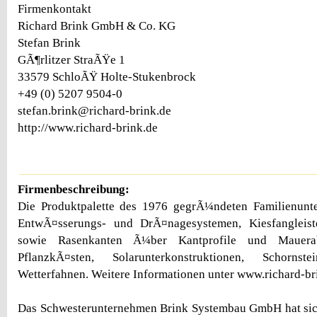
Firmenkontakt
Richard Brink GmbH & Co. KG
Stefan Brink
GÃ¶rlitzer StraÃŸe 1
33579 SchloÃŸ Holte-Stukenbrock
+49 (0) 5207 9504-0
stefan.brink@richard-brink.de
http://www.richard-brink.de
Firmenbeschreibung:
Die Produktpalette des 1976 gegrÃ¼ndeten Familienunt
EntwÃ¤sserungs- und DrÃ¤nagesystemen, Kiesfangleist
sowie Rasenkanten Ã¼ber Kantprofile und Mauera
PflanzkÃ¤sten, Solarunterkonstruktionen, Schornst
Wetterfahnen. Weitere Informationen unter www.richard-br
Das Schwesterunternehmen Brink Systembau GmbH hat sic