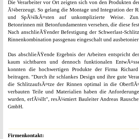
Die Verarbeiter vor Ort zeigten sich von den Produkten de
Ã¼berzeugt. So gelang die Montage und Integration der R
und SpÃ¼lkÃ¤sten auf unkomplizierte Weise. Zun
Betonrinnen mit Betonfundamenten versehen, die diese fes
Nach anschlieÃŸender Befestigung der Schwerlast-Schlit
Rinnenkombination passgenau eingeschalt und ausbetonier
Das abschlieÃŸende Ergebnis der Arbeiten entspricht d
kaum sichtbaren und dennoch funktionalen EntwÃ¤ss
konnten die hochwertigen Produkte der Firma Richar
beitragen. "Durch ihr schlankes Design und ihre gute Vera
die SchlitzaufsÃ¤tze der Rinnen optimal in die OberflÃ¤
verbauten Teile und Materialien haben die Anforderungen
wurden, erfÃ¼llt", resÃ¼miert Bauleiter Andreas Rausch
GmbH.
Firmenkontakt: