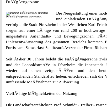
FuÃŸgÃ¤ngerzone
Die Neugestaltung einer mod
Die FuÃŸgÃ¤ngerzone in Pforzheim.
und einladenden FuÃŸgÃ¤nge
verfolgte die Stadt Pforzheim in der Westlichen Karl-Frie
sorgen auf einer LÃ¤nge von rund 200 m hochwertige
umgestaltete Aufenthalts- und Bewegungszonen. FÃ¼r
LinienentwÃ¤sserung des gesamten Bereichs kommen B
Fortis samt Schwerlast-SchlitzaufsÃ¤tzen der Firma Richar
Seit Ã¼ber 30 Jahren belebt die FuÃŸgÃ¤ngerzone zwi
und der LeopoldstraÃŸe in Pforzheim die Innenstadt.
wieder auf einen zeitgemÃ¤ÃŸen und den heuti
entsprechenden Standard zu heben, entschieden sich die 
umfassende MaÃŸnahmen zur Aufwertung.
VielfÃ¤ltige MÃ¶glichkeiten der Nutzung
Die Landschaftsarchitekten Prof. Schmidt - Treiber - Partne