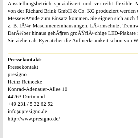
Ausstellungsbetrieb spezialisiert und vertreibt flexible
von der Richard Brink GmbH & Co. KG produziert werden u
MessewÃ¤nde zum Einsatz kommen. Sie eignen sich auch f
z. B. fÃ¼r Maschineneinhausungen, LÃ¤rmschutz, Trennw
DarÃ¼ber hinaus gehÃ¶ren groÃŸflÃ¤chige LED-Plakate z
Sie ziehen als Eyecatcher die Aufmerksamkeit schon von We
Pressekontakt:
Pressekontakt
presigno
Heinz Reinecke
Konrad-Adenauer-Allee 10
44263 Dortmund
+49 231 / 5 32 62 52
info@presigno.de
http://www.presigno.de/