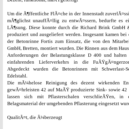
Um die Ã¶ffentliche FlÃ¤che in der Innenstadt zuverlÃ¤ssi
mÃ¶glichst unauffÃ¤llig zu entwÃ¤ssern, bedurfte es e
LÃ¶sung. Diese konnte durch die Richard Brink GmbH 
produziert und ausgeliefert werden. Insgesamt kamen bei
der Betonrinne Fortis zum Einsatz, die von den Mitarbe
GmbH, Bretten, montiert wurden. Die Rinnen aus dem Haus
Anforderungen der Belastungsklasse D 400 und halten
einfahrenden Lieferverkehrs in die FuÃŸgÃ¤ngerzon
Abgedeckt wurden die Betonrinnen mit Schwerlast-Sc
Edelstahl.
Die mÃ¼helose Reinigung des dezent wirkenden Ent
gewÃ¤hrleisten 42 auf MaÃŸ produzierte Sink- sowie 42
lassen sich mit Pflasterschalen verschlieÃŸen, in
Belagsmaterial der umgebenden Pflasterung eingesetzt wur
QualitÃ¤t, die Ã¼berzeugt