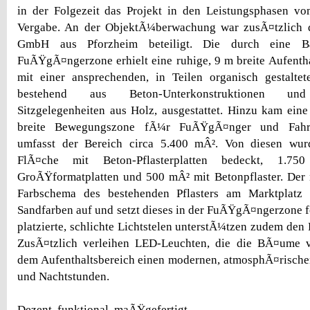
in der Folgezeit das Projekt in den Leistungsphasen vo
Vergabe. An der ObjektÃ¼berwachung war zusÃ¤tzlich 
GmbH aus Pforzheim beteiligt. Die durch eine B
FuÃŸgÃ¤ngerzone erhielt eine ruhige, 9 m breite Aufenth
mit einer ansprechenden, in Teilen organisch gestaltet
bestehend aus Beton-Unterkonstruktionen und
Sitzgelegenheiten aus Holz, ausgestattet. Hinzu kam ei
breite Bewegungszone fÃ¼r FuÃŸgÃ¤nger und Fahrra
umfasst der Bereich circa 5.400 mÂ². Von diesen wu
FlÃ¤che mit Beton-Pflasterplatten bedeckt, 1.7
GroÃŸformatplatten und 500 mÂ² mit Betonpflaster. Der 
Farbschema des bestehenden Pflasters am Marktplatz
Sandfarben auf und setzt dieses in der FuÃŸgÃ¤ngerzone f
platzierte, schlichte Lichtstelen unterstÃ¼tzen zudem den
ZusÃ¤tzlich verleihen LED-Leuchten, die die BÃ¤ume v
dem Aufenthaltsbereich einen modernen, atmosphÃ¤rische
und Nachtstunden.
Dezent, funktional, maÃŸgefertigt