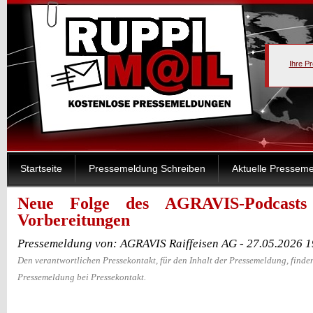
Ihre P
Startseite
Pressemeldung Schreiben
Aktuelle Pressem
Neue Folge des AGRAVIS-Podcast
Vorbereitungen
Pressemeldung von: AGRAVIS Raiffeisen AG - 27.05.2026 
Den verantwortlichen Pressekontakt, für den Inhalt der Pressemeldung, finden
Pressemeldung bei Pressekontakt.