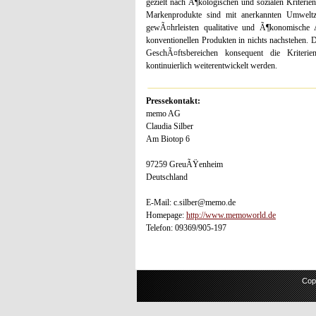
gezielt nach Ã¶kologischen und sozialen Kriter
Markenprodukte sind mit anerkannten Umweltze
gewÃ¤hrleisten qualitative und Ã¶konomische A
konventionellen Produkten in nichts nachstehen.
GeschÃ¤ftsbereichen konsequent die Kriteri
kontinuierlich weiterentwickelt werden.
Pressekontakt:
memo AG
Claudia Silber
Am Biotop 6
97259 GreuÃŸenheim
Deutschland
E-Mail: c.silber@memo.de
Homepage:
http://www.memoworld.de
Telefon: 09369/905-197
Cop