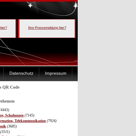
hier?
Ihre Pressemeldung hier?
Datenschutz
Impressum
ls QR Code
sethemen
(4443)
ere, Schulungen
(7145)
ormation, Telekommunikation
(7924)
onik
(3685)
(3511)