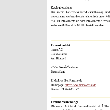
Katalogbestellung
Der memo Gewerbekunden-Gesamtkatalog und
www.memo-werbeartikel.de, telefonisch unter +49
Mail an info@memo.de oder info@memo-werbearti
zwischen 8.00 und 19.00 Uhr bestellt werden.
Firmenkontakt:
memo AG
Claudia Silber
Am Biotop 6
97259 GreuÃŸenheim
Deutschland
E-Mail: c.silber@memo.de
Homepage:
http://www.memoworld.de
Telefon: 09369/905-197
Firmenbeschreibung:
Die memo AG ist ein Versandhandel mit Ã¼ber 