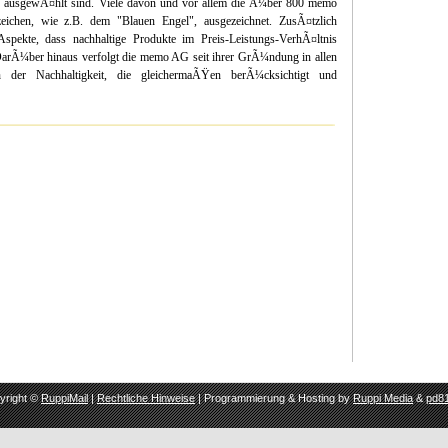
ien ausgewÃ¤hlt sind. Viele davon und vor allem die Ã¼ber 800 memo
ichen, wie z.B. dem "Blauen Engel", ausgezeichnet. ZusÃ¤tzlich
spekte, dass nachhaltige Produkte im Preis-Leistungs-VerhÃ¤ltnis
 DarÃ¼ber hinaus verfolgt die memo AG seit ihrer GrÃ¼ndung in allen
en der Nachhaltigkeit, die gleichermaÃŸen berÃ¼cksichtigt und
yright ©
RuppiMail
|
Rechtliche Hinweise
| Programmierung & Hosting by
Ruppi Media
&
pd81