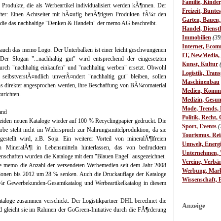
Familie, Kinde
 Produkte, die als Werbeartikel individualisiert werden kÃ¶nnen. Der
Freizeit, Bunte
fter: Einen Achtseiter mit hÃ¤ufig benÃ¶tigten Produkten fÃ¼r den
Garten, Bauen
 die das nachhaltige "Denken & Handeln" der memo AG beschreibt.
Handel, Dienst
Immobilien
(39
Internet, Ecom
g auch das memo Logo. Der Unterbalken ist einer leicht geschwungenen
IT, NewMedia,
r Slogan "...nachhaltig gut" wird entsprechend der eingesetzten
Kunst, Kultur
urch "nachhaltig einkaufen" und "nachhaltig werben" ersetzt. Obwohl
Logistik, Trans
elbstverstÃ¤ndlich unverÃ¤ndert "nachhaltig gut" bleiben, sollen
Maschinenbau
s direkter angesprochen werden, ihre Beschaffung von BÃ¼romaterial
Medien, Komm
urichten.
Medizin, Gesun
Mode, Trends, L
and
Politik, Recht, 
iden neuen Kataloge wieder auf 100 % Recyclingpapier gedruckt. Die
Sport, Events
(
arbe steht nicht im Widerspruch zur Nahrungsmittelproduktion, da sie
Tourismus, Rei
stellt wird, z.B. Soja. Ein weiterer Vorteil von mineralÃ¶lfreien
Umwelt, Energ
n MineralÃ¶l in Lebensmitteln hinterlassen, das von bedrucktem
Unternehmen, W
nschaften wurden die Kataloge mit dem "Blauen Engel" ausgezeichnet.
Vereine, Verbä
te memo die Anzahl der versendeten Werbemedien seit dem Jahr 2008
Werbung, Mark
ssionen bis 2012 um 28 % senken. Auch die Druckauflage der Kataloge
Wissenschaft, 
 Gewerbekunden-Gesamtkatalog und Werbeartikelkatalog in diesem
ataloge zusammen verschickt. Der Logistikpartner DHL berechnet die
Anzeige
 gleicht sie im Rahmen der GoGreen-Initiative durch die FÃ¶rderung