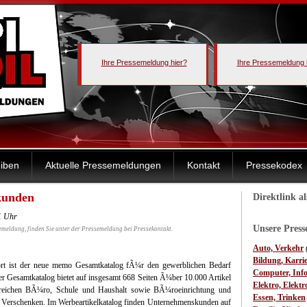
Ihre Pressemeldung hier?
Ihre Pressemeldung 
iben
Aktuelle Pressemeldungen
Kontakt
Pressekodex
kunden
Direktlink a
1 Uhr
Unsere Pres
emeldung, finden Sie unter der Pressemeldung bei Pressekontakt.
Auto, Verkehr
Bildung, Karri
ort ist der neue memo Gesamtkatalog fÃ¼r den gewerblichen Bedarf
Computer, Inf
er Gesamtkatalog bietet auf insgesamt 668 Seiten Ã¼ber 10.000 Artikel
Elektro, Elektr
ereichen BÃ¼ro, Schule und Haushalt sowie BÃ¼roeinrichtung und
Essen, Trinken
Verschenken. Im Werbeartikelkatalog finden Unternehmenskunden auf