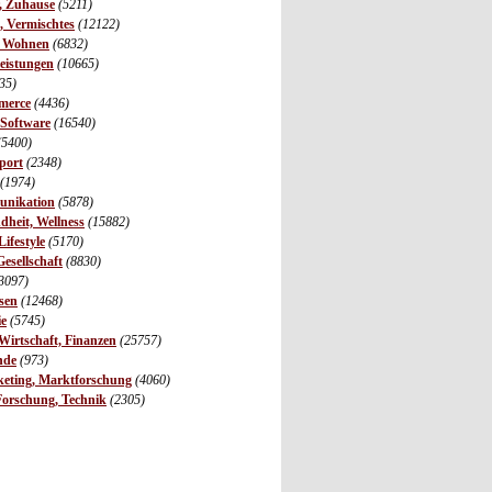
r, Zuhause
(5211)
s, Vermischtes
(12122)
, Wohnen
(6832)
leistungen
(10665)
35)
merce
(4436)
 Software
(16540)
(5400)
port
(2348)
(1974)
unikation
(5878)
dheit, Wellness
(15882)
ifestyle
(5170)
Gesellschaft
(8830)
3097)
sen
(12468)
ie
(5745)
irtschaft, Finanzen
(25757)
nde
(973)
eting, Marktforschung
(4060)
Forschung, Technik
(2305)