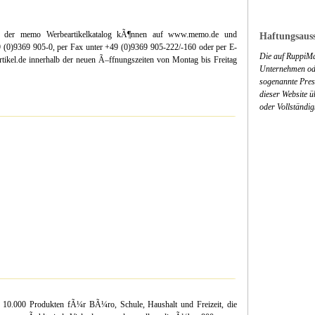
 der memo Werbeartikelkatalog kÃ¶nnen auf www.memo.de und
Haftungsauss
 (0)9369 905-0, per Fax unter +49 (0)9369 905-222/-160 oder per E-
Die auf RuppiMa
kel.de innerhalb der neuen Ã–ffnungszeiten von Montag bis Freitag
Unternehmen ode
sogenannte Press
dieser Website 
oder Vollständig
10.000 Produkten fÃ¼r BÃ¼ro, Schule, Haushalt und Freizeit, die