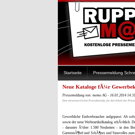
Startseite
Pressemeldung Schre
Neue Kataloge fÃ¼r Gewerbe
Pressemeldung von: memo AG - 16.01.2014 14:3
Den verantwortlichen Pressekontakt, für den Inhalt der Press
Gewerbliche Endverbraucher aufgepasst: Ab sof
sowie der neue Werbeartikelkatalog erhÃ¤ltlich. D
- darunter Ã¼ber 1.500 Neuheiten - in den B
GartenmÃ¶bel und SchÃ¶nes und Sinnvolles zum 