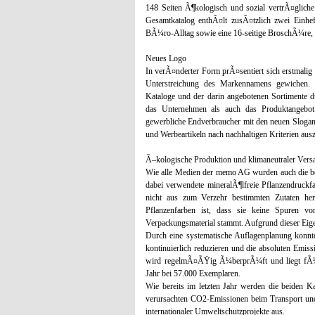
148 Seiten Ã¶kologisch und sozial vertrÃ¤gliche
Gesamtkatalog enthÃ¤lt zusÃ¤tzlich zwei Einhe
BÃ¼ro-Alltag sowie eine 16-seitige BroschÃ¼re,
Neues Logo
In verÃ¤nderter Form prÃ¤sentiert sich erstmali
Unterstreichung des Markennamens gewichen. De
Kataloge und der darin angebotenen Sortimente d
das Unternehmen als auch das Produktangebot s
gewerbliche Endverbraucher mit den neuen Slogan
und Werbeartikeln nach nachhaltigen Kriterien ausz
Ã–kologische Produktion und klimaneutraler Vers
Wie alle Medien der memo AG wurden auch die be
dabei verwendete mineralÃ¶lfreie Pflanzendruckf
nicht aus zum Verzehr bestimmten Zutaten herge
Pflanzenfarben ist, dass sie keine Spuren vo
Verpackungsmaterial stammt. Aufgrund dieser Eige
Durch eine systematische Auflagenplanung konn
kontinuierlich reduzieren und die absoluten Emi
wird regelmÃ¤ÃŸig Ã¼berprÃ¼ft und liegt fÃ¼r
Jahr bei 57.000 Exemplaren.
Wie bereits im letzten Jahr werden die beiden K
verursachten CO2-Emissionen beim Transport und
internationaler Umweltschutzprojekte aus.