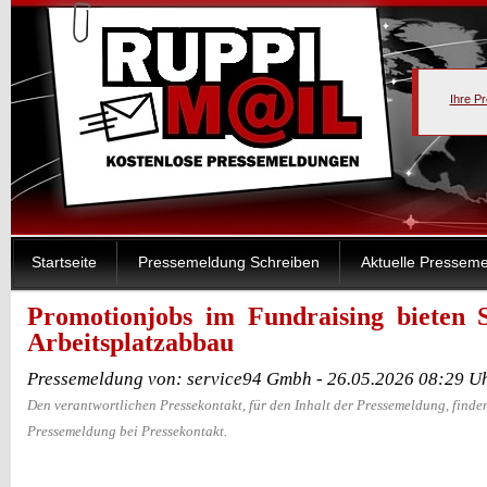
Ihre P
Startseite
Pressemeldung Schreiben
Aktuelle Pressem
Promotionjobs im Fundraising bieten 
Arbeitsplatzabbau
Pressemeldung von: service94 Gmbh - 26.05.2026 08:29 U
Den verantwortlichen Pressekontakt, für den Inhalt der Pressemeldung, finden
Pressemeldung bei Pressekontakt.