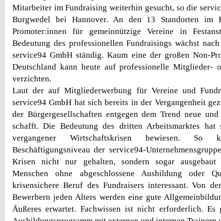
Mitarbeiter im Fundraising weiterhin gesucht, so die serv
Burgwedel bei Hannover. An den 13 Standorten im B
Promoter:innen für gemeinnützige Vereine in Festans
Bedeutung des professionellen Fundraisings wächst nach
service94 GmbH ständig. Kaum eine der großen Non-Prof
Deutschland kann heute auf professionelle Mitglieder-
verzichten.
Laut der auf Mitgliederwerbung für Vereine und Fundrai
service94 GmbH hat sich bereits in der Vergangenheit geze
der Bürgergesellschaften entgegen dem Trend neue und s
schafft. Die Bedeutung des dritten Arbeitsmarktes hat 
vergangener Wirtschaftskrisen bewiesen. So
Beschäftigungsniveau der service94-Unternehmensgruppe
Krisen nicht nur gehalten, sondern sogar ausgebaut
Menschen ohne abgeschlossene Ausbildung oder Quer
krisensichere Beruf des Fundraisers interessant. Von d
Bewerbern jeden Alters werden eine gute Allgemeinbildu
Äußeres erwartet. Fachwissen ist nicht erforderlich. Es
Ausbildungsprogramm mit externen und internen Trainern 