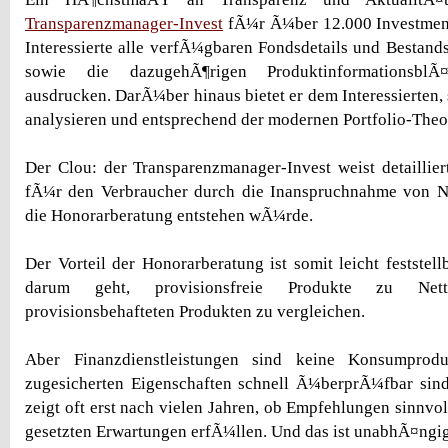
Transparenzmanager-Invest
fÃ¼r Ã¼ber 12.000 Investment
Interessierte alle verfÃ¼gbaren Fondsdetails und Bestand
sowie die dazugehÃ¶rigen ProduktinformationsblÃ
ausdrucken. DarÃ¼ber hinaus bietet er dem Interessierten,
analysieren und entsprechend der modernen Portfolio-Theor
Der Clou: der Transparenzmanager-Invest weist detailliert
fÃ¼r den Verbraucher durch die Inanspruchnahme von 
die Honorarberatung entstehen wÃ¼rde.
Der Vorteil der Honorarberatung ist somit leicht feststell
darum geht, provisionsfreie Produkte zu Net
provisionsbehafteten Produkten zu vergleichen.
Aber Finanzdienstleistungen sind keine Konsumprod
zugesicherten Eigenschaften schnell Ã¼berprÃ¼fbar sind
zeigt oft erst nach vielen Jahren, ob Empfehlungen sinnvol
gesetzten Erwartungen erfÃ¼llen. Und das ist unabhÃ¤ngig