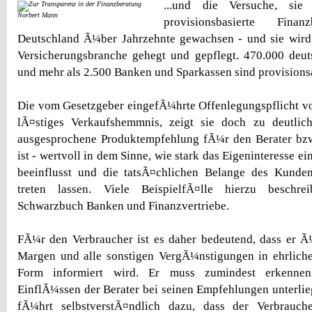
...und die Versuche, si
Norbert Mann
provisionsbasierte Fina
Deutschland Ã¼ber Jahrzehnte gewachsen - und sie wird
Versicherungsbranche gehegt und gepflegt. 470.000 deut
und mehr als 2.500 Banken und Sparkassen sind provision
Die vom Gesetzgeber eingefÃ¼hrte Offenlegungspflicht von
lÃ¤stiges Verkaufshemmnis, zeigt sie doch zu deutlich
ausgesprochene Produktempfehlung fÃ¼r den Berater bzw
ist - wertvoll in dem Sinne, wie stark das Eigeninteresse 
beeinflusst und die tatsÃ¤chlichen Belange des Kunde
treten lassen. Viele BeispielfÃ¤lle hierzu beschre
Schwarzbuch Banken und Finanzvertriebe.
FÃ¼r den Verbraucher ist es daher bedeutend, dass er Ã
Margen und alle sonstigen VergÃ¼nstigungen in ehrliche
Form informiert wird. Er muss zumindest erkenne
EinflÃ¼ssen der Berater bei seinen Empfehlungen unterlie
fÃ¼hrt selbstverstÃ¤ndlich dazu, dass der Verbrauch