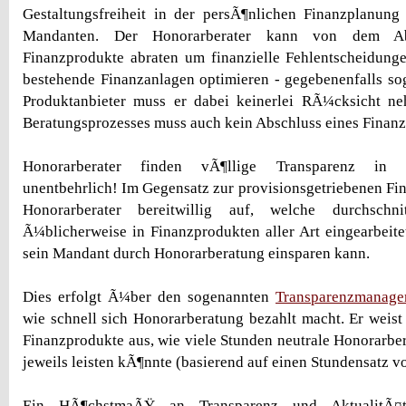
Gestaltungsfreiheit in der persÃ¶nlichen Finanzplanung
Mandanten. Der Honorarberater kann von dem Abs
Finanzprodukte abraten um finanzielle Fehlentscheidung
bestehende Finanzanlagen optimieren - gegebenenfalls sog
Produktanbieter muss er dabei keinerlei RÃ¼cksicht 
Beratungsprozesses muss auch kein Abschluss eines Finanz
Honorarberater finden vÃ¶llige Transparenz in 
unentbehrlich! Im Gegensatz zur provisionsgetriebenen Fin
Honorarberater bereitwillig auf, welche durchschnit
Ã¼blicherweise in Finanzprodukten aller Art eingearbeite
sein Mandant durch Honorarberatung einsparen kann.
Dies erfolgt Ã¼ber den sogenannten
Transparenzmanage
wie schnell sich Honorarberatung bezahlt macht. Er weis
Finanzprodukte aus, wie viele Stunden neutrale Honorarbe
jeweils leisten kÃ¶nnte (basierend auf einen Stundensatz v
Ein HÃ¶chstmaÃŸ an Transparenz und AktualitÃ¤t