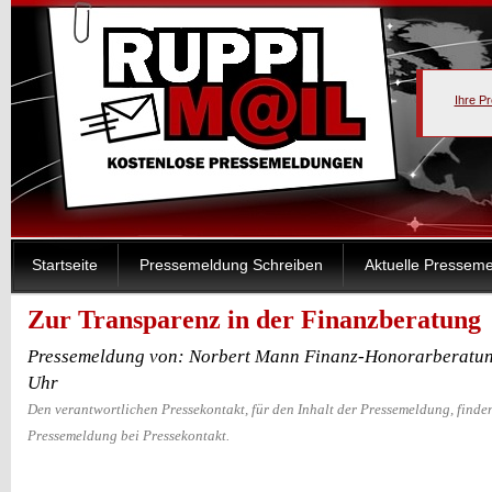
Ihre P
Startseite
Pressemeldung Schreiben
Aktuelle Pressem
Zur Transparenz in der Finanzberatung
Pressemeldung von: Norbert Mann Finanz-Honorarberatun
Uhr
Den verantwortlichen Pressekontakt, für den Inhalt der Pressemeldung, finden
Pressemeldung bei Pressekontakt.