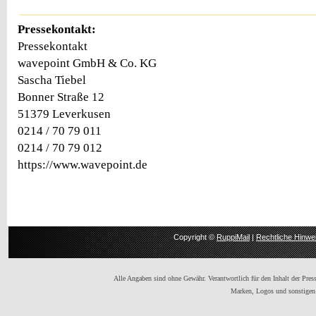
Pressekontakt:
Pressekontakt
wavepoint GmbH & Co. KG
Sascha Tiebel
Bonner Straße 12
51379 Leverkusen
0214 / 70 79 011
0214 / 70 79 012
https://www.wavepoint.de
Copyright ©
RuppiMail
|
Rechtliche Hinwe
Alle Angaben sind ohne Gewähr. Verantwortlich für den Inhalt der Presse
Marken, Logos und sonstigen 