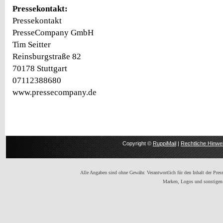
Pressekontakt:
Pressekontakt
PresseCompany GmbH
Tim Seitter
Reinsburgstraße 82
70178 Stuttgart
07112388680
www.pressecompany.de
Copyright ©
RuppiMail
|
Rechtliche Hinwe
Alle Angaben sind ohne Gewähr. Verantwortlich für den Inhalt der Presse
Marken, Logos und sonstigen 