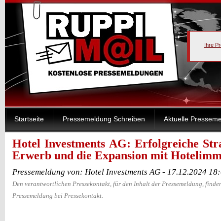
Ihre P
Startseite
Pressemeldung Schreiben
Aktuelle Pressem
Hotel Investments AG: Erfolgreiche Str
Erwerb und die Expansion mit Hotelimm
Pressemeldung von: Hotel Investments AG - 17.12.2024 18
Den verantwortlichen Pressekontakt, für den Inhalt der Pressemeldung, finden
Pressemeldung bei Pressekontakt.