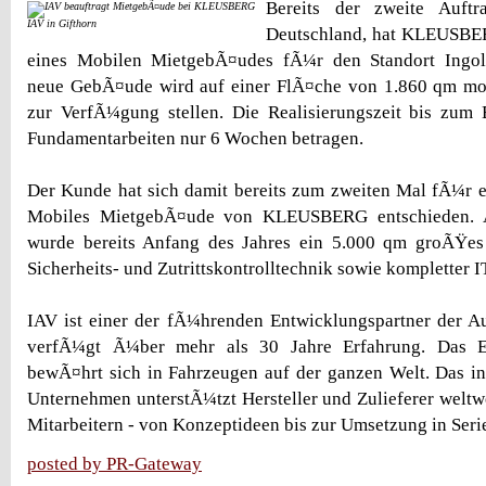
Bereits der zweite Auft
IAV in Gifthorn
Deutschland, hat KLEUSBER
eines Mobilen MietgebÃ¤udes fÃ¼r den Standort Ingols
neue GebÃ¤ude wird auf einer FlÃ¤che von 1.860 qm 
zur VerfÃ¼gung stellen. Die Realisierungszeit bis zum 
Fundamentarbeiten nur 6 Wochen betragen.
Der Kunde hat sich damit bereits zum zweiten Mal fÃ¼r e
Mobiles MietgebÃ¤ude von KLEUSBERG entschieden. A
wurde bereits Anfang des Jahres ein 5.000 qm groÃŸe
Sicherheits- und Zutrittskontrolltechnik sowie kompletter IT
IAV ist einer der fÃ¼hrenden Entwicklungspartner der A
verfÃ¼gt Ã¼ber mehr als 30 Jahre Erfahrung. Das E
bewÃ¤hrt sich in Fahrzeugen auf der ganzen Welt. Das int
Unternehmen unterstÃ¼tzt Hersteller und Zulieferer weltwe
Mitarbeitern - von Konzeptideen bis zur Umsetzung in Seri
posted by PR-Gateway