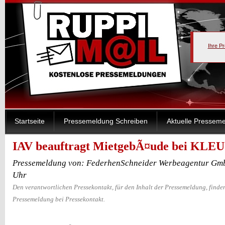
Ihre P
Startseite
Pressemeldung Schreiben
Aktuelle Pressem
IAV beauftragt MietgebÃ¤ude bei KL
Pressemeldung von: FederhenSchneider Werbeagentur Gmb
Uhr
Den verantwortlichen Pressekontakt, für den Inhalt der Pressemeldung, finden
Pressemeldung bei Pressekontakt.