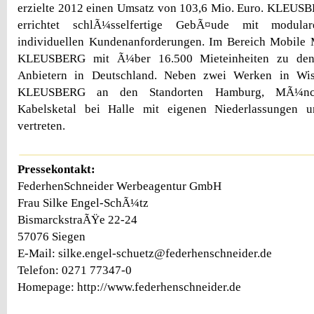
erzielte 2012 einen Umsatz von 103,6 Mio. Euro. KLEUSBE
errichtet schlÃ¼sselfertige GebÃ¤ude mit modul
individuellen Kundenanforderungen. Im Bereich Mobile
KLEUSBERG mit Ã¼ber 16.500 Mieteinheiten zu den l
Anbietern in Deutschland. Neben zwei Werken in Wis
KLEUSBERG an den Standorten Hamburg, MÃ¼nc
Kabelsketal bei Halle mit eigenen Niederlassungen 
vertreten.
Pressekontakt:
FederhenSchneider Werbeagentur GmbH
Frau Silke Engel-SchÃ¼tz
BismarckstraÃŸe 22-24
57076 Siegen
E-Mail: silke.engel-schuetz@federhenschneider.de
Telefon: 0271 77347-0
Homepage: http://www.federhenschneider.de