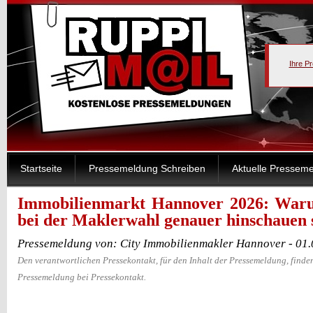
Ihre P
Startseite
Pressemeldung Schreiben
Aktuelle Pressem
Immobilienmarkt Hannover 2026: War
bei der Maklerwahl genauer hinschauen s
Pressemeldung von: City Immobilienmakler Hannover - 01
Den verantwortlichen Pressekontakt, für den Inhalt der Pressemeldung, finden
Pressemeldung bei Pressekontakt.