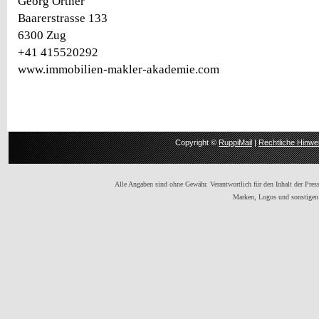
Georg Ortner
Baarerstrasse 133
6300 Zug
+41 415520292
www.immobilien-makler-akademie.com
Copyright ©
RuppiMail
|
Rechtliche Hinwe
Alle Angaben sind ohne Gewähr. Verantwortlich für den Inhalt der Presse
Marken, Logos und sonstigen 