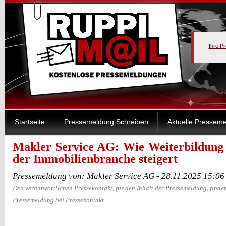
Ihre P
Startseite
Pressemeldung Schreiben
Aktuelle Pressem
Makler Service AG: Wie Weiterbildung d
der Immobilienbranche steigert
Pressemeldung von: Makler Service AG - 28.11.2025 15:06
Den verantwortlichen Pressekontakt, für den Inhalt der Pressemeldung, finden
Pressemeldung bei Pressekontakt.