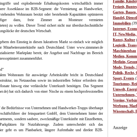
Familie, Kinde
ngriffe und explodierende Erhaltungskosten wirtschaftlich immer
Freizeit, Bunte
sichere Assetklasse im B2B-Segment: die Vermietung an Handwerker,
Garten, Bauen
eerstehenden Wohnraum besitzt oder bestehende Kapazitäten optimieren
Handel, Dienst
ufiger dazu, freie Zimmer an Monteure vermieten
Immobilien
(39
ten) zu wollen. Dieser Trend sichert nicht nur überdurchschnittliche
Internet, Ecom
gungslücke der deutschen Wirtschaft.
IT, NewMedia,
Kunst, Kultur
bern den Einstieg in diesen lukrativen Markt so einfach wie möglich
Logistik, Trans
 für Mitarbeiterunterkünfte nach Deutschland. Unter www.zimmmer.de
Maschinenbau
zialisierter Marktplatz bereit, der Angebot und Nachfrage im Bereich
Medien, Komm
ozessoptimiert zusammenführt.
Medizin, Gesun
Mode, Trends, L
nd“
Politik, Recht, 
lem Wohnraum für auswärtige Arbeitskräfte bricht in Deutschland
Sport, Events
(
astruktur, im Netzausbau sowie im industriellen Sektor erfordern den
Tourismus, Rei
 Monate hinweg eine verlässliche Unterkunft benötigen. Das Segment
Umwelt, Energ
de) hat sich dadurch von einer Nische zu einem hochprofessionellen
Unternehmen, W
Vereine, Verbä
Werbung, Mark
uf die Bedürfnisse von Unternehmen und Handwerker-Trupps überhaupt
Wissenschaft, 
Geschäftsführer der feinquartiert GmbH, dem Unternehmen hinter der
rtments, sondern saubere, zweckmäßige Unterkünfte mit Einzelbetten,
rkplätzen für Nutzfahrzeuge. Zudem unterscheidet sich das
Anzeige
er geht es um Planbarkeit, längere Aufenthalte und direkte B2B-