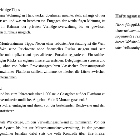
ichtige Tipps
 eine Wohnung an Handwerker überlassen möchte, steht anfangs oft vor
Haftungsauss
üssen und was zu beachten ist. Entgegen der weitläufigen Meinung ist
Die auf RuppiMa
im Rahmen der privaten Vermögensverwaltung bis zu gewissen
Unternehmen ode
gen durchaus möglich.
sogenannte Press
dieser Website 
 Monteurzimmer Tipps: Neben einer robusten Ausstattung ist die Wahl
oder Vollständig
 Wer seine Reichweite ohne finanzielles Risiko steigern und sein
unkompliziert auf spezialisierten Portalen registrieren. Ein solches
gen Klicks ein eigenes Inserat zu erstellen, Belegungen zu steuern und
, ohne von hohen Provisionsgebühren klassischer Tourismusportale
eurzimmer Plattform schließt zimmmer.de hierbei die Lücke zwischen
nternehmen.
nd
und bis zum Jahresende über 1.000 neue Gastgeber auf der Plattform zu
d vermieterfreundliches Angebot: Volle 3 Monate geschenkt!
sikofrei eintragen und direkt von der bestehenden Reichweite und den
ofitieren.
gitale Werkzeuge, um den Verwaltungsaufwand zu minimieren. Von der
em System bis hin zur Mieterstammdatenverwaltung, ist der gesamte
entümer behalten dabei stets die volle Kontrolle über ihre Preise,