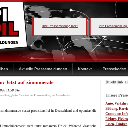
Ihre Pressemeldung hier?
Ihre Pressemeldung 
iben
Aktuelle Pressemeldungen
Kontakt
Pressekodex
: Jetzt auf zimmmer.de
Direktlink a
2026 11:58 Uhr
Unsere Pres
emeldung, finden Sie unter der Pressemeldung bei Pressekontakt.
Auto, Verkehr
Bildung, Karri
rm zimmmer.de startet provisionsfrei in Deutschland und optimiert die
Computer, Inf
Elektro, Elektr
Essen, Trinken
 Immobilienmarkt steht unter massivem Druck. Während klassische