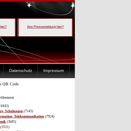
hier?
Ihre Pressemeldung hier?
Datenschutz
Impressum
ls QR Code
sethemen
(4443)
ere, Schulungen
(7145)
ormation, Telekommunikation
(7924)
onik
(3685)
(3511)