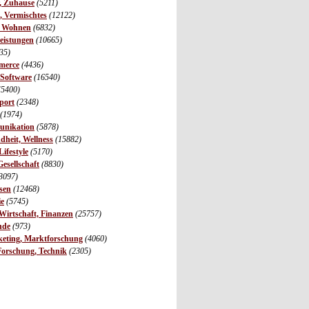
r, Zuhause
(5211)
s, Vermischtes
(12122)
, Wohnen
(6832)
leistungen
(10665)
35)
merce
(4436)
 Software
(16540)
(5400)
port
(2348)
(1974)
unikation
(5878)
dheit, Wellness
(15882)
ifestyle
(5170)
Gesellschaft
(8830)
3097)
sen
(12468)
ie
(5745)
irtschaft, Finanzen
(25757)
nde
(973)
eting, Marktforschung
(4060)
Forschung, Technik
(2305)