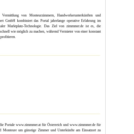
ie Vermittlung von Monteurzimmern, Handwerkerunterkünften und
iert GmbH kombiniert das Portal jahrelange operative Erfahrung im
taler Marktplatz-Technologie. Das Ziel von zimmmer.de ist es, die
chnell wie möglich zu machen, während Vermieter von einer konstant
rofitieren.
 die Portale www.zimmmer.at für Österreich und www.zimmmer.de für
nd Monteure um günstige Zimmer und Unterkünfte am Einsatzort zu