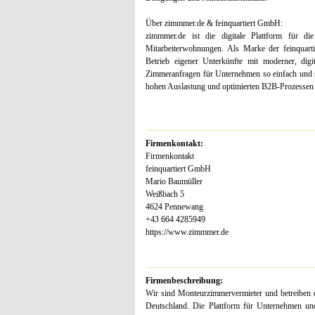
Über zimmmer.de & feinquartiert GmbH:
zimmmer.de ist die digitale Plattform für d
Mitarbeiterwohnungen. Als Marke der feinquart
Betrieb eigener Unterkünfte mit moderner, digi
Zimmeranfragen für Unternehmen so einfach und s
hohen Auslastung und optimierten B2B-Prozessen p
Firmenkontakt:
Firmenkontakt
feinquartiert GmbH
Mario Baumüller
Weißbach 5
4624 Pennewang
+43 664 4285949
https://www.zimmmer.de
Firmenbeschreibung:
Wir sind Monteurzimmervermieter und betreiben
Deutschland. Die Plattform für Unternehmen u