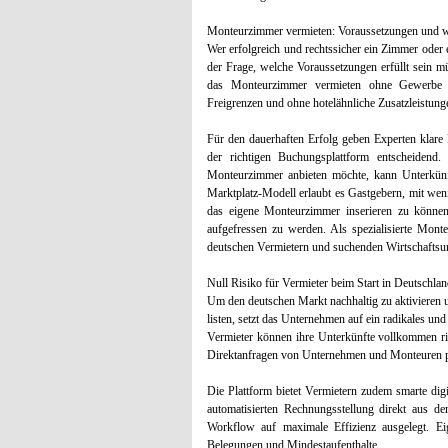
Monteurzimmer vermieten: Voraussetzungen und w
Wer erfolgreich und rechtssicher ein Zimmer oder
der Frage, welche Voraussetzungen erfüllt sein m
das Monteurzimmer vermieten ohne Gewerbe 
Freigrenzen und ohne hotelähnliche Zusatzleistun
Für den dauerhaften Erfolg geben Experten klare
der richtigen Buchungsplattform entscheidend.
Monteurzimmer anbieten möchte, kann Unterkünfte 
Marktplatz-Modell erlaubt es Gastgebern, mit weni
das eigene Monteurzimmer inserieren zu können
aufgefressen zu werden. Als spezialisierte Mont
deutschen Vermietern und suchenden Wirtschaftsu
Null Risiko für Vermieter beim Start in Deutschla
Um den deutschen Markt nachhaltig zu aktivieren 
listen, setzt das Unternehmen auf ein radikales un
Vermieter können ihre Unterkünfte vollkommen ri
Direktanfragen von Unternehmen und Monteuren pr
Die Plattform bietet Vermietern zudem smarte di
automatisierten Rechnungsstellung direkt aus d
Workflow auf maximale Effizienz ausgelegt. Eig
Belegungen und Mindestaufenthalte.