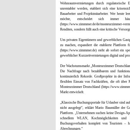
Wohnraumvermietungen durch regulatorische Ei
unrentabler werden, etabliert sich eine krisen
Bauarbeiter und Projektmitarbeiter. Wer heute l
möchte, entscheidet sich immer hä
(https://www.zimmmer.de/de/monteurzimmer-vermie
Renditen, sondern füllt auch eine kritische Versor
Um privaten Eigentümern und gewerblichen Gastge
zu machen, expandiert die etablierte Plattform
(https://www.zimmmer.de) steht ab sofort ein spe
gewerblicher Kurzzeitvermietungen digital und pr
Der Wachstumsmarkt „Monteurzimmer Deutschla
Die Nachfrage nach bezahlbarem und funktiona
kontinuierlich Rekorde. Großprojekte in der Infr
flexiblen Einsatz von Fachkräften, die oft über
Monteurzimmer Deutschland (https://www.zimmmer.
Markt entwickelt.
„Klassische Buchungsportale für Urlauber sind a
nicht ausgelegt“, erklärt Mario Baumüller der 
Plattform. „Unternehmen suchen keine Design-Apa
schnellem WLAN, Kochmöglichkeiten und Pa
Buchungsverhalten komplett von Touristen – hi
Abrechnungen.“