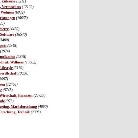
r, Zuhause
(5211)
s, Vermischtes
(12122)
, Wohnen
(6832)
leistungen
(10665)
35)
merce
(4436)
 Software
(16540)
(5400)
port
(2348)
(1974)
unikation
(5878)
dheit, Wellness
(15882)
ifestyle
(5170)
Gesellschaft
(8830)
3097)
sen
(12468)
ie
(5745)
irtschaft, Finanzen
(25757)
nde
(973)
eting, Marktforschung
(4060)
Forschung, Technik
(2305)