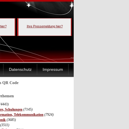
hier?
Ihre Pressemeldung hier?
Datenschutz
Impressum
ls QR Code
sethemen
(4443)
ere, Schulungen
(7145)
ormation, Telekommunikation
(7924)
onik
(3685)
(3511)