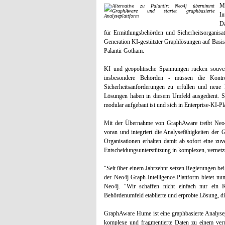
M
In
Da
für Ermittlungsbehörden und Sicherheitsorganis
Generation KI-gestützter Graphlösungen auf Basis 
Palantir Gotham.
KI und geopolitische Spannungen rücken souver
insbesondere Behörden - müssen die Kontro
Sicherheitsanforderungen zu erfüllen und neue 
Lösungen haben in diesem Umfeld ausgedient. Statt
modular aufgebaut ist und sich in Enterprise-KI-Pla
Mit der Übernahme von GraphAware treibt Neo4j
voran und integriert die Analysefähigkeiten der
Organisationen erhalten damit ab sofort eine zuv
Entscheidungsunterstützung in komplexen, vernetz
"Seit über einem Jahrzehnt setzen Regierungen b
der Neo4j Graph-Intelligence-Plattform bietet n
Neo4j. "Wir schaffen nicht einfach nur ein
Behördenumfeld etablierte und erprobte Lösung, die 
GraphAware Hume ist eine graphbasierte Analysepl
komplexe und fragmentierte Daten zu einem ver