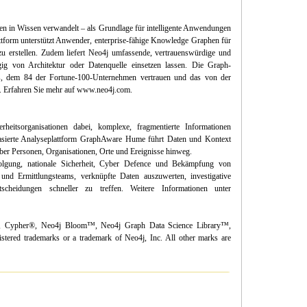
aten in Wissen verwandelt – als Grundlage für intelligente Anwendungen
ttform unterstützt Anwender, enterprise-fähige Knowledge Graphen für
 zu erstellen. Zudem liefert Neo4j umfassende, vertrauenswürdige und
gig von Architektur oder Datenquelle einsetzen lassen. Die Graph-
ems, dem 84 der Fortune-100-Unternehmen vertrauen und das von der
. Erfahren Sie mehr auf www.neo4j.com.
rheitsorganisationen dabei, komplexe, fragmentierte Informationen
basierte Analyseplattform GraphAware Hume führt Daten und Kontext
ber Personen, Organisationen, Orte und Ereignisse hinweg.
folgung, nationale Sicherheit, Cyber Defence und Bekämpfung von
e- und Ermittlungsteams, verknüpfte Daten auszuwerten, investigative
scheidungen schneller zu treffen. Weitere Informationen unter
, Cypher®, Neo4j Bloom™, Neo4j Graph Data Science Library™,
ed trademarks or a trademark of Neo4j, Inc. All other marks are