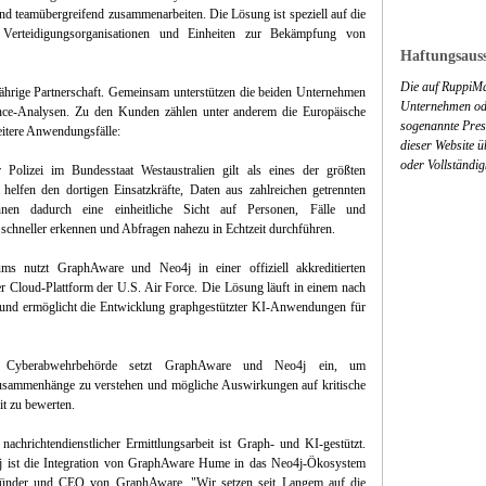
 teamübergreifend zusammenarbeiten. Die Lösung ist speziell auf die
 Verteidigungsorganisationen und Einheiten zur Bekämpfung von
Haftungsauss
Die auf RuppiMa
hrige Partnerschaft. Gemeinsam unterstützen die beiden Unternehmen
Unternehmen ode
gence-Analysen. Zu den Kunden zählen unter anderem die Europäische
sogenannte Press
itere Anwendungsfälle:
dieser Website 
oder Vollständig
r Polizei im Bundesstaat Westaustralien gilt als eines der größten
elfen den dortigen Einsatzkräfte, Daten aus zahlreichen getrennten
nen dadurch eine einheitliche Sicht auf Personen, Fälle und
hneller erkennen und Abfragen nahezu in Echtzeit durchführen.
ums nutzt GraphAware und Neo4j in einer offiziell akkreditierten
oud-Plattform der U.S. Air Force. Die Lösung läuft in einem nach
und ermöglicht die Entwicklung graphgestützter KI-Anwendungen für
he Cyberabwehrbehörde setzt GraphAware und Neo4j ein, um
Zusammenhänge zu verstehen und mögliche Auswirkungen auf kritische
it zu bewerten.
nachrichtendienstlicher Ermittlungsarbeit ist Graph- und KI-gestützt.
4j ist die Integration von GraphAware Hume in das Neo4j-Ökosystem
ründer und CEO von GraphAware. "Wir setzen seit Langem auf die