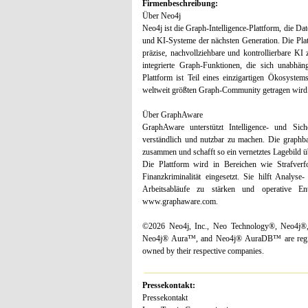
Firmenbeschreibung:
Über Neo4j
Neo4j ist die Graph-Intelligence-Plattform, die D
und KI-Systeme der nächsten Generation. Die Pla
präzise, nachvollziehbare und kontrollierbare KI
integrierte Graph-Funktionen, die sich unabhän
Plattform ist Teil eines einzigartigen Ökosyst
weltweit größten Graph-Community getragen wird
Über GraphAware
GraphAware unterstützt Intelligence- und Siche
verständlich und nutzbar zu machen. Die graph
zusammen und schafft so ein vernetztes Lagebild ü
Die Plattform wird in Bereichen wie Strafver
Finanzkriminalität eingesetzt. Sie hilft Analys
Arbeitsabläufe zu stärken und operative Ent
www.graphaware.com.
©2026 Neo4j, Inc., Neo Technology®, Neo4j®
Neo4j® Aura™, and Neo4j® AuraDB™ are register
owned by their respective companies.
Pressekontakt:
Pressekontakt