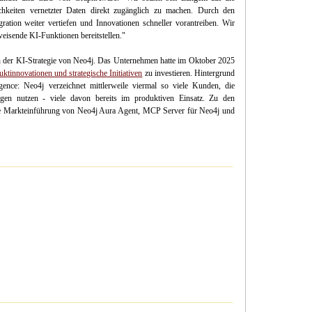
hkeiten vernetzter Daten direkt zugänglich zu machen. Durch den
ation weiter vertiefen und Innovationen schneller vorantreiben. Wir
isende KI-Funktionen bereitstellen."
in der KI-Strategie von Neo4j. Das Unternehmen hatte im Oktober 2025
tinnovationen und strategische Initiativen
zu investieren. Hintergrund
gence: Neo4j verzeichnet mittlerweile viermal so viele Kunden, die
gen nutzen - viele davon bereits im produktiven Einsatz. Zu den
die Markteinführung von Neo4j Aura Agent, MCP Server für Neo4j und