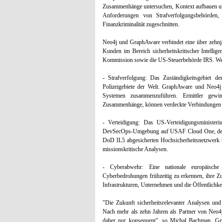
Zusammenhänge untersuchen, Kontext aufbauen und
Anforderungen von Strafverfolgungsbehörden,
Finanzkriminalität zugeschnitten.
Neo4j und GraphAware verbindet eine über zehnjä
Kunden im Bereich sicherheitskritischer Intelli
Kommission sowie die US-Steuerbehörde IRS. We
- Strafverfolgung: Das Zuständigkeitsgebiet de
Polizeigebiete der Welt. GraphAware und Neo4j h
Systemen zusammenzuführen. Ermittler gewin
Zusammenhänge, können verdeckte Verbindungen sc
- Verteidigung: Das US-Verteidigungsministeri
DevSecOps-Umgebung auf USAF Cloud One, der Cl
DoD IL5 abgesicherten Hochsicherheitsnetzwerk 
missionskritische Analysen.
- Cyberabwehr: Eine nationale europäisc
Cyberbedrohungen frühzeitig zu erkennen, ihre 
Infrastrukturen, Unternehmen und die Öffentlichke
"Die Zukunft sicherheitsrelevanter Analysen und 
Nach mehr als zehn Jahren als Partner von Neo
daher nur konsequent", so Michal Bachman, G