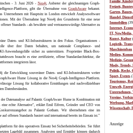
Familie, Kinde
ünchen - 3. Juni 2026 -
Neo4j
, Anbieter der gleichnamigen Graph-
Freizeit, Bunte
telligence-Plattform, gibt die Übernahme von
GraphAware
bekannt.
Garten, Bauen
s Unternehmen mit Hauptsitz in London entwickelt Analysesoftware
Handel, Dienst
ationen. Mit der Übernahme legt Neo4j den Grundstein für eine neue
Immobilien
(39
offener Standards - als bewährte und vertrauenswürdige Alternative zu
Internet, Ecom
IT, NewMedia,
Kunst, Kultur
äne Daten- und KI-Infrastrukturen in den Fokus. Organisationen -
Logistik, Trans
lle über ihre Daten behalten, um nationale Compliance- und
Maschinenbau
KI-Anwendungsfälle sicher zu unterstützen. Proprietäre Black-Box-
Medien, Komm
dessen braucht es eine zertifizierte, offene Standardarchitektur, die
Medizin, Gesun
ttformen integrieren lässt.
Mode, Trends, L
Politik, Recht, 
 die Entwicklung souveräner Daten- und KI-Infrastrukturen weiter
Sport, Events
(
 GraphAware Hume Lösung in die Neo4j Graph-Intelligence-Plattform.
Tourismus, Rei
erlässige Lösung für kollaborative Ermittlungen und nachvollziehbare
Umwelt, Energ
ten Datenbeständen.
Unternehmen, W
Vereine, Verbä
ei der Datenanalyse auf Palantir. GraphAware Hume in Kombination mit
Werbung, Mark
un eine echte Alternative", erklärt Emil Eifrem, Gründer und CEO von
Wissenschaft, 
 Konkurrenzangebot zu Palantir Gotham. Wir übernehmen eine im
auf offenen Standards basiert und international bereits im Einsatz ist."
Anzeige
attform für den operativen Einsatz bei Sicherheitsbehörden. Sie führt
netzten Lagebild zusammen. Analysten und Ermittler können dadurch