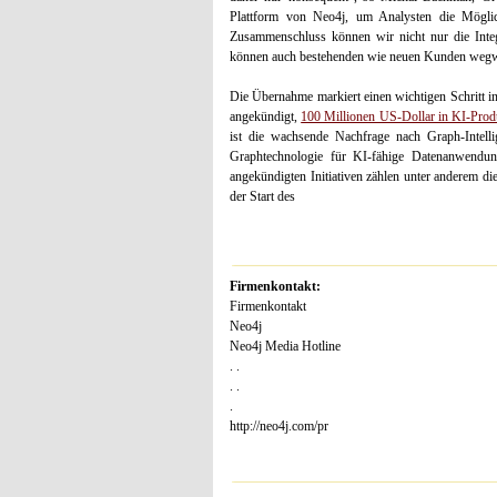
Plattform von Neo4j, um Analysten die Möglic
Zusammenschluss können wir nicht nur die Integr
können auch bestehenden wie neuen Kunden wegwe
Die Übernahme markiert einen wichtigen Schritt 
angekündigt,
100 Millionen US-Dollar in KI-Produk
ist die wachsende Nachfrage nach Graph-Intelli
Graphtechnologie für KI-fähige Datenanwendun
angekündigten Initiativen zählen unter anderem 
der Start des
Firmenkontakt:
Firmenkontakt
Neo4j
Neo4j Media Hotline
. .
. .
.
http://neo4j.com/pr