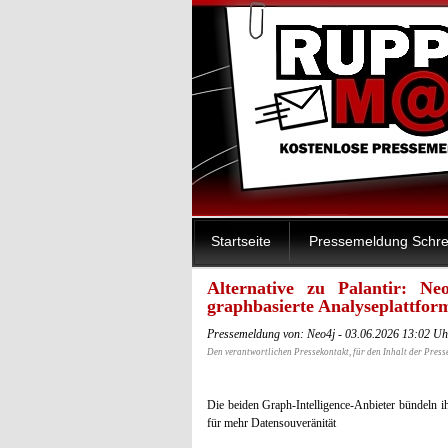
Startseite
Pressemeldung Schre
Alternative zu Palantir: N
graphbasierte Analyseplattfor
Pressemeldung von: Neo4j - 03.06.2026 13:02 Uh
Den verantwortlichen Pressekontakt, für den Inhalt der Press
Die beiden Graph-Intelligence-Anbieter bündeln ih
für mehr Datensouveränität