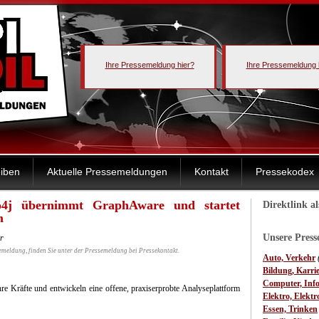
Ihre Pressemeldung hier?
Ihre Pressemeldung 
iben
Aktuelle Pressemeldungen
Kontakt
Pressekodex
eo4j übernimmt GraphAware und startet
Direktlink a
m
Unsere Pres
r
emeldung, finden Sie unter der Pressemeldung bei Pressekontakt.
Auto, Verkehr
Bildung, Karri
Computer, Inf
re Kräfte und entwickeln eine offene, praxiserprobte Analyseplattform
Elektro, Elektr
Essen, Trinken