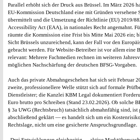
Parallel erhöht sich der Druck aus Brüssel. Im März 2026 ha
EU-Kommission Deutschland eine mit Gründen versehene 
übermittelt und die Umsetzung der Richtlinie (EU) 2019/88
Accessibility Act (EAA), in nationales Recht angemahnt. Fü
räumte die Kommission eine Frist bis Mitte Mai 2026 ein; bl
Sicht Brüssels unzureichend, kann der Fall vor den Europä
gebracht werden. Für Website-Betreiber ist vor allem eine
relevant: Mehrere Fachmedien rechnen im weiteren Jahresve
möglichen Nachschärfung der deutschen BFSG-Vorgaben.
Auch das private Abmahngeschehen hat sich seit Februar 2
zweite, professionellere Welle stützt sich auf formale Prüfb
Dienstleister; die Kanzlei KBM Legal dokumentiert Forder
Euro brutto pro Schreiben (Stand 23.02.2026). Ob solche 
§ 3a UWG (Rechtsbruch) tatsächlich abmahnfähig sind, ist g
abschließend geklärt — es handelt sich um ein Kostenrisiko
Rechtslage, nicht um eine gesicherte Anspruchsgrundlage.
„Drei Entwicklungen gleichzeitig — aktive Marktüberwach