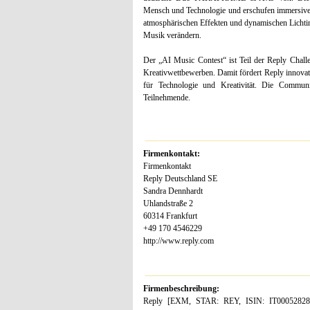
Mensch und Technologie und erschufen immersive,
atmosphärischen Effekten und dynamischen Lichtinsz
Musik verändern.
Der „AI Music Contest“ ist Teil der Reply Challe
Kreativwettbewerben. Damit fördert Reply innova
für Technologie und Kreativität. Die Commun
Teilnehmende.
Firmenkontakt:
Firmenkontakt
Reply Deutschland SE
Sandra Dennhardt
Uhlandstraße 2
60314 Frankfurt
+49 170 4546229
http://www.reply.com
Firmenbeschreibung:
Reply [EXM, STAR: REY, ISIN: IT0005282865]