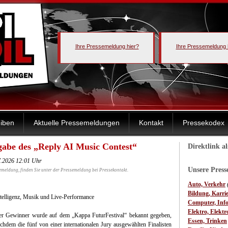
Ihre Pressemeldung hier?
Ihre Pressemeldung 
iben
Aktuelle Pressemeldungen
Kontakt
Pressekodex
gabe des „Reply AI Music Contest“
Direktlink a
7.2026 12:01 Uhr
Unsere Pres
emeldung, finden Sie unter der Pressemeldung bei Pressekontakt.
Auto, Verkehr
Bildung, Karri
ntelligenz, Musik und Live-Performance
Computer, Inf
Elektro, Elektr
r Gewinner wurde auf dem „Kappa FuturFestival“ bekannt gegeben,
Essen, Trinken
chdem die fünf von einer internationalen Jury ausgewählten Finalisten