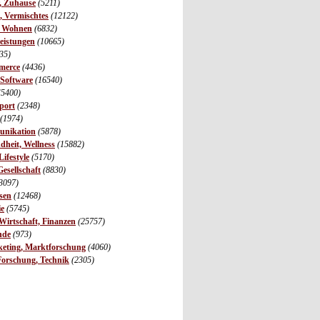
r, Zuhause
(5211)
s, Vermischtes
(12122)
, Wohnen
(6832)
leistungen
(10665)
35)
merce
(4436)
 Software
(16540)
(5400)
port
(2348)
(1974)
unikation
(5878)
dheit, Wellness
(15882)
ifestyle
(5170)
Gesellschaft
(8830)
3097)
sen
(12468)
ie
(5745)
irtschaft, Finanzen
(25757)
nde
(973)
eting, Marktforschung
(4060)
Forschung, Technik
(2305)