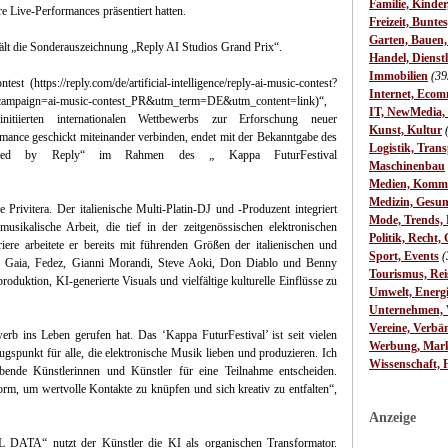
Familie, Kinde
re Live-Performances präsentiert hatten.
Freizeit, Bunte
Garten, Bauen
die Sonderauszeichnung „Reply AI Studios Grand Prix“.
Handel, Dienst
Immobilien
(39
(https://reply.com/de/artificial-intelligence/reply-ai-music-contest?
Internet, Ecom
ampaign=ai-music-contest_PR&utm_term=DE&utm_content=link)“,
IT, NewMedia,
nitiierten internationalen Wettbewerbs zur Erforschung neuer
Kunst, Kultur
ance geschickt miteinander verbinden, endet mit der Bekanntgabe des
Logistik, Trans
red by Reply“ im Rahmen des „ Kappa FuturFestival
Maschinenbau
Medien, Komm
Medizin, Gesun
 Privitera. Der italienische Multi-Platin-DJ und -Produzent integriert
Mode, Trends, L
musikalische Arbeit, die tief in der zeitgenössischen elektronischen
Politik, Recht, 
iere arbeitete er bereits mit führenden Größen der italienischen und
Sport, Events
(
r Gaia, Fedez, Gianni Morandi, Steve Aoki, Don Diablo und Benny
Tourismus, Rei
roduktion, KI-generierte Visuals und vielfältige kulturelle Einflüsse zu
Umwelt, Energ
Unternehmen, W
Vereine, Verbä
erb ins Leben gerufen hat. Das ‘Kappa FuturFestival’ ist seit vielen
Werbung, Mark
zugspunkt für alle, die elektronische Musik lieben und produzieren. Ich
Wissenschaft, 
bende Künstlerinnen und Künstler für eine Teilnahme entscheiden.
ttform, um wertvolle Kontakte zu knüpfen und sich kreativ zu entfalten“,
Anzeige
ATA“ nutzt der Künstler die KI als organischen Transformator.