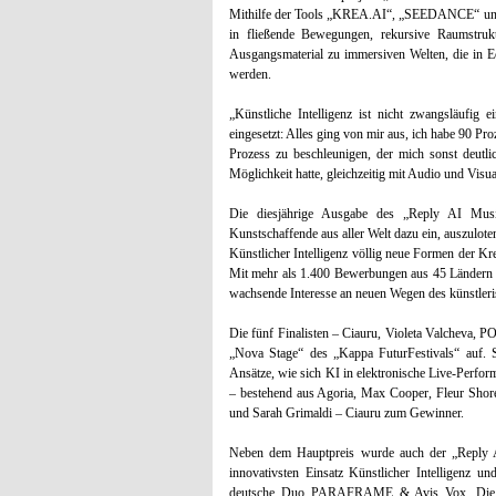
Mithilfe der Tools „KREA.AI“, „SEEDANCE“ un
in fließende Bewegungen, rekursive Raumstruk
Ausgangsmaterial zu immersiven Welten, die in Ec
werden.
„Künstliche Intelligenz ist nicht zwangsläufig 
eingesetzt: Alles ging von mir aus, ich habe 90 Pr
Prozess zu beschleunigen, der mich sonst deutli
Möglichkeit hatte, gleichzeitig mit Audio und Visu
Die diesjährige Ausgabe des „Reply AI Musi
Kunstschaffende aus aller Welt dazu ein, auszulo
Künstlicher Intelligenz völlig neue Formen der Kr
Mit mehr als 1.400 Bewerbungen aus 45 Ländern u
wachsende Interesse an neuen Wegen des künstleri
Die fünf Finalisten – Ciauru, Violeta Valcheva
„Nova Stage“ des „Kappa FuturFestivals“ auf. S
Ansätze, wie sich KI in elektronische Live-Perform
– bestehend aus Agoria, Max Cooper, Fleur Shore, 
und Sarah Grimaldi – Ciauru zum Gewinner.
Neben dem Hauptpreis wurde auch der „Reply AI
innovativsten Einsatz Künstlicher Intelligenz u
deutsche Duo PARAFRAME & Avis Vox. Die bei