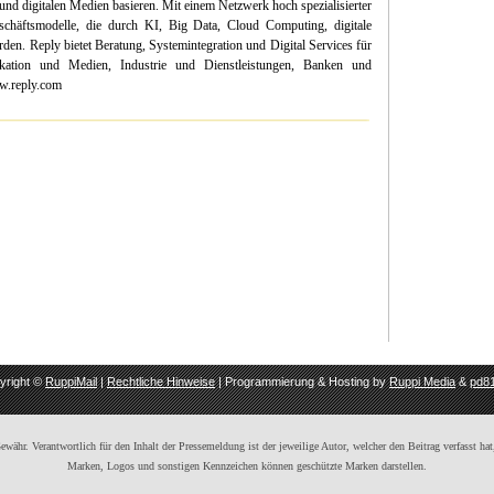
d digitalen Medien basieren. Mit einem Netzwerk hoch spezialisierter
schäftsmodelle, die durch KI, Big Data, Cloud Computing, digitale
en. Reply bietet Beratung, Systemintegration und Digital Services für
ation und Medien, Industrie und Dienstleistungen, Banken und
w.reply.com
yright ©
RuppiMail
|
Rechtliche Hinweise
| Programmierung & Hosting by
Ruppi Media
&
pd81
ähr. Verantwortlich für den Inhalt der Pressemeldung ist der jeweilige Autor, welcher den Beitrag verfasst hat,
Marken, Logos und sonstigen Kennzeichen können geschützte Marken darstellen.