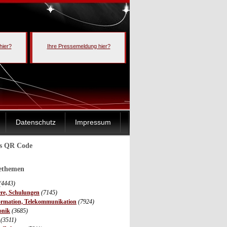
hier?
Ihre Pressemeldung hier?
Datenschutz
Impressum
ls QR Code
sethemen
(4443)
ere, Schulungen
(7145)
ormation, Telekommunikation
(7924)
onik
(3685)
(3511)