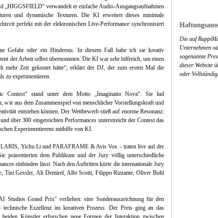
d „HIGGSFIELD“ verwandelt er einfache Audio-Ausgangsaufnahmen
turen und dynamische Texturen. Die KI erweitert dieses minimale
htzeit perfekt mit der elektronischen Live-Performance synchronisiert
Haftungsauss
Die auf RuppiMa
Unternehmen ode
eine Gefahr oder ein Hindernis. In diesem Fall habe ich sie kreativ
sogenannte Press
ozent der Arbeit selbst übernommen. Die KI war sehr hilfreich, um einen
dieser Website 
ch mehr Zeit gekostet hätte“, erklärt der DJ, der zum ersten Mal die
oder Vollständig
als zu experimentieren.
c Contest“ stand unter dem Motto „Imaginatio Nova“. Sie lud
ten, wie aus dem Zusammenspiel von menschlicher Vorstellungskraft und
eativität entstehen können. Der Wettbewerb stieß auf enorme Resonanz:
nd über 300 eingereichten Performances unterstreicht der Contest das
schen Experimentierens mithilfe von KI.
, POLARIS, Yichu Li und PARAFRAME & Avis Vox – traten live auf der
ie präsentierten dem Publikum und der Jury völlig unterschiedliche
ances einbinden lässt. Nach den Auftritten kürte die internationale Jury
Tini Gessler, Ali Demirel, Albi Scotti, Filippo Rizzante, Oliver Bohl
 Studios Grand Prix" verliehen: eine Sonderauszeichnung für den
nd technische Exzellenz im kreativen Prozess. Der Preis ging an das
den Künstler erforschen neue Formen der Interaktion zwischen