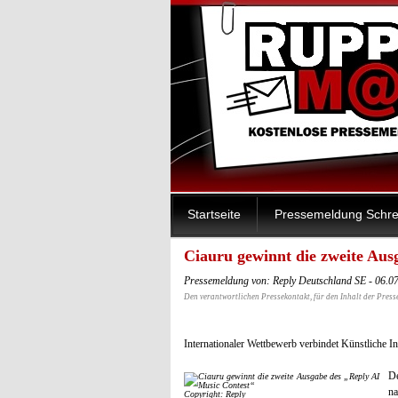
Startseite
Pressemeldung Schre
Ciauru gewinnt die zweite Aus
Pressemeldung von: Reply Deutschland SE - 06.0
Den verantwortlichen Pressekontakt, für den Inhalt der Press
Internationaler Wettbewerb verbindet Künstliche I
De
na
Copyright: Reply