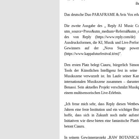
ih
Das deutsche Duo PARAFRAME & Avis Vox erhält 
Die zweite Ausgabe des „ Reply AI Music Contest 
utm_source=Press&utm_medium=Referral&utm_c
des von Reply (https://www.reply.com/de) i
Ausdrucksformen, die KI, Musik und Live-Perform
Gewinners auf der „Nova Stage powe
(https://www.kappafuturfestival.it/en)“.
Den ersten Platz belegt Ciauru, bürgerlich Simone
Tools der Künstlichen Intelligenz fest in seine 
Musikszene verwurzelt ist. Im Laufe seiner Karr
internationalen Musikszene zusammen – darunte
Benassi. Sein aktuelles Projekt verschmilzt Musikp
einem multisensorischen Live-Erlebnis.
„Ich freue mich sehr, dass Reply diesen Wettbew
Jahren eine feste Institution und ein wichtiger Be
hoffe, dass sich in Zukunft noch mehr aufstre
Initiativen wie diese bieten eine fantastische Pla
betont Ciauru.
In seinem Gewinnerprojekt „RAW BOTANICAL D