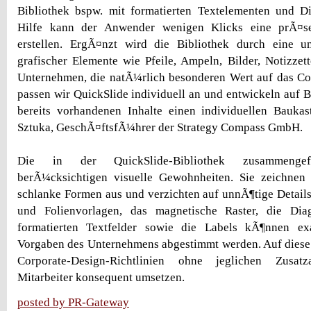
Bibliothek bspw. mit formatierten Textelementen und D
Hilfe kann der Anwender wenigen Klicks eine prÃ¤sen
erstellen. ErgÃ¤nzt wird die Bibliothek durch eine 
grafischer Elemente wie Pfeile, Ampeln, Bilder, Notizzet
Unternehmen, die natÃ¼rlich besonderen Wert auf das Co
passen wir QuickSlide individuell an und entwickeln auf 
bereits vorhandenen Inhalte einen individuellen Baukas
Sztuka, GeschÃ¤ftsfÃ¼hrer der Strategy Compass GmbH.
Die in der QuickSlide-Bibliothek zusammengefa
berÃ¼cksichtigen visuelle Gewohnheiten. Sie zeichnen
schlanke Formen aus und verzichten auf unnÃ¶tige Detail
und Folienvorlagen, das magnetische Raster, die Dia
formatierten Textfelder sowie die Labels kÃ¶nnen ex
Vorgaben des Unternehmens abgestimmt werden. Auf diese 
Corporate-Design-Richtlinien ohne jeglichen Zusa
Mitarbeiter konsequent umsetzen.
posted by PR-Gateway