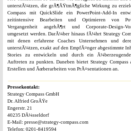
unterstÃ¼tzen, die grÃ¶ÃŸtmÃ¶gliche Wirkung zu erziele
Compass mit QuickSlide ein PowerPoint-Add-In entw
zeitintensive Bearbeiten und Optimieren von Pow
Vergangenheit angehÃ¶rt und Corporate-Design-Vo
umgesetzt werden. DarÃ¼ber hinaus fÃ¼hrt Strategy Com
mit denen erfahrene Coaches Unternehmen und deren
unterstÃ¼tzen, exakt auf den EmpfÃ¤nger abgestimmte Inh
Stories zu entwickeln und durch ein Ã¼berzeugende
Auftreten zu punkten. Daneben bietet Strategy Compass 
Erstellen und Ãœberarbeiten von PrÃ¤sentationen an.
Pressekontakt:
Strategy Compass GmbH
Dr. Alfried GroÃŸe
Engerstr. 21
40235 DÃ¼sseldorf
E-Mail: presse@strategy-compass.com
Telefon: 0201-8419594