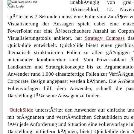
unabhÃ¤ngig von graï¬s
Achim Sztuka
DÃ¼sseldorf, 12. Nove
spÃ¤testens 7 Sekunden muss eine Folie vom ZuhÃ¶rer ve
Visualisierung der Aussagen spielt dabei eine ents
PowerPoint nur eine Ã¼berschaubare Anzahl an Corpora
Visualisierungstools anbietet, hat
Strategy Compass
das
QuickSlide entwickelt. QuickSlide bietet einen geschlo
thematisch strukturierten Folien zu allen gÃ¤ngigen
miteinander kombinierbar sind. Vom Prozessablauf Ã
Landkarten und Strategiekonzepte bis zu Argumentati
Anwender rund 1.000 einsatzfertige Folien zur VerfÃ¼gung
Corporate Design angepasst werden kÃ¶nnen. Die Ã¼bersi
Folienvorlagen hilft dem Anwender, schnell die pa
Darstellung fÃ¼r seine Aussagen zu finden.
"
QuickSlide
unterstÃ¼tzt den Anwender auf einfache und 
mit prÃ¤gnanten und verstÃ¤ndlichen Schaubildern zu er
fÃ¼r jede Anforderung und Situation eine Folienvorlage in
Darstellung mitliefern kÃ¶nnen, bietet QuickSlide dem