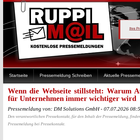
Ihre P
Startseite
Pressemeldung Schreiben
Aktuelle Pressem
Wenn die Webseite stillsteht: Warum Au
für Unternehmen immer wichtiger wird
Pressemeldung von: DM Solutions GmbH - 07.07.2026 08:
Den verantwortlichen Pressekontakt, für den Inhalt der Pressemeldung, finden
Pressemeldung bei Pressekontakt.