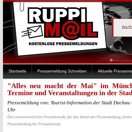
Ihre P
Startseite
Pressemeldung Schreiben
Aktuelle Pressem
"Alles neu macht der Mai" im Münc
Termine und Veranstaltungen in der Sta
Pressemeldung von: Tourist-Information der Stadt Dachau 
Uhr
Den verantwortlichen Pressekontakt, für den Inhalt der Pressemeldung, finden
Pressemeldung bei Pressekontakt.