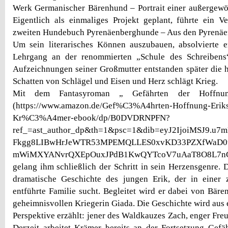
Werk Germanischer Bärenhund – Portrait einer außergewö
Eigentlich als einmaliges Projekt geplant, führte ein 
zweiten Hundebuch Pyrenäenberghunde – Aus den Pyrenäen
Um sein literarisches Können auszubauen, absolvierte e
Lehrgang an der renommierten „Schule des Schreibens“
Aufzeichnungen seiner Großmutter entstanden später die 
Schatten von Schlägel und Eisen und Herz schlägt Krieg.
Mit dem Fantasyroman „ Gefährten der Hoffnu
(https://www.amazon.de/Gef%C3%A4hrten-Hoffnung-Eri
Kr%C3%A4mer-ebook/dp/B0DVDRNPFN?
ref_=ast_author_dp&th=1&psc=1&dib=eyJ2IjoiMSJ9.u
Fkgg8LIBwHrJeWTR53MPEMQLLES0xvKD33PZXfWaD0
mWiMXYANvrQXEpOuxJPdB1KwQYTcoV7uAaT8O8L7nCC
gelang ihm schließlich der Schritt in sein Herzensgenre. 
dramatische Geschichte des jungen Erik, der in einer z
entführte Familie sucht. Begleitet wird er dabei von Bär
geheimnisvollen Kriegerin Giada. Die Geschichte wird aus
Perspektive erzählt: jener des Waldkauzes Zach, enger Fre
Derzeit arbeitet Krämer bereits an der Fortsetzung Gef