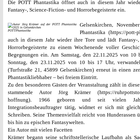
Die POTT Phantastika öffnet auch in diesem Jahr wiede
Fantasy-, Science-Fiction- und Horrorbegeisterte ein.
Gelsenkirchen, Novemb
POTTPhantastika
Phantastika (https://pott-p
auch in diesem Jahr wieder ihre Tore und lädt Fantasy-,
Horrorbegeisterte zu einem Wochenende voller Geschich
Begegnungen ein. Am Samstag, den 22.11.2025 von 10 
Sonntag, den 23.11.2025 von 10 bis 17 Uhr, verwandel
(Turfstraße 21, 45899 Gelsenkirchen) erneut in einen zen
Phantastikliebhaber – bei freiem Eintritt.
Zu den besonderen Gästen der Veranstaltung zählt in diese
stammende Autor Jörg Krämer (https://ruhrpottstory
hoffnung). 1966 geboren und seit vielen Jah
Integrationsbeauftragter tätig, widmet er sich mit glei
Schreiben. Seine Themenvielfalt reicht von Hunderassen üb
bis hin zu epischen Fantasywelten.
Ein Autor mit vielen Facetten
Krämer begann seine schriftstellerische Laufbahn als S