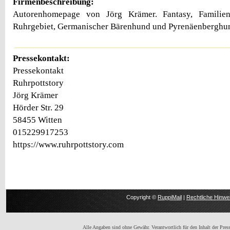
Firmenbeschreibung:
Autorenhomepage von Jörg Krämer. Fantasy, Familie
Ruhrgebiet, Germanischer Bärenhund und Pyrenäenberghu
Pressekontakt:
Pressekontakt
Ruhrpottstory
Jörg Krämer
Hörder Str. 29
58455 Witten
015229917253
https://www.ruhrpottstory.com
Copyright ©
RuppiMail
|
Rechtliche Hinwe
Alle Angaben sind ohne Gewähr. Verantwortlich für den Inhalt der Presse