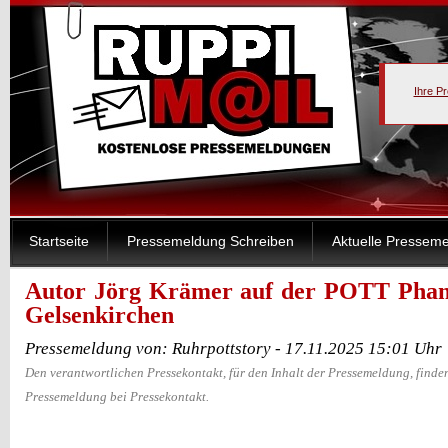
Ihre P
Startseite
Pressemeldung Schreiben
Aktuelle Pressem
Autor Jörg Krämer auf der POTT Phant
Gelsenkirchen
Pressemeldung von: Ruhrpottstory - 17.11.2025 15:01 Uhr
Den verantwortlichen Pressekontakt, für den Inhalt der Pressemeldung, finden
Pressemeldung bei Pressekontakt.