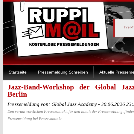
Ihre P
Startseite
Pressemeldung Schreiben
Aktuelle Pressem
Jazz-Band-Workshop der Global Ja
Berlin
Pressemeldung von: Global Jazz Academy - 30.06.2026 23
Den verantwortlichen Pressekontakt, für den Inhalt der Pressemeldung, finden
Pressemeldung bei Pressekontakt.