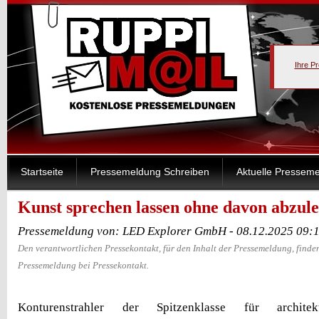
Ihre P
Startseite
Pressemeldung Schreiben
Aktuelle Pressem
Kunst sprechen lassen ohne davon abzul
Pressemeldung von: LED Explorer GmbH - 08.12.2025 09:
Den verantwortlichen Pressekontakt, für den Inhalt der Pressemeldung, finden
Pressemeldung bei Pressekontakt.
Konturenstrahler der Spitzenklasse für architekt