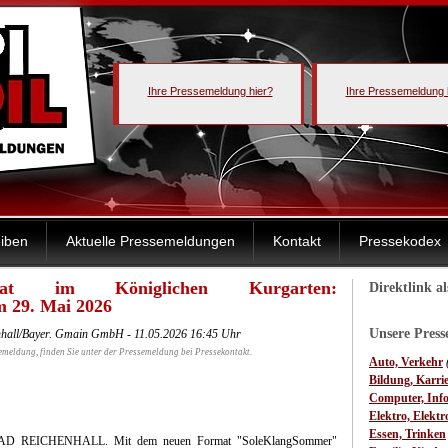
Ihre Pressemeldung hier?
Ihre Pressemeldung 
iben
Aktuelle Pressemeldungen
Kontakt
Pressekodex
ormat im Königlichen Kurgarten:
Direktlink a
m 29. Mai 2026
Unsere Pres
nhall/Bayer. Gmain GmbH - 11.05.2026 16:45 Uhr
emeldung, finden Sie unter der Pressemeldung bei Pressekontakt.
Auto, Verkehr
Bildung, Karri
Computer, Inf
Elektro, Elektr
Essen, Trinken
AD REICHENHALL. Mit dem neuen Format "SoleKlangSommer"