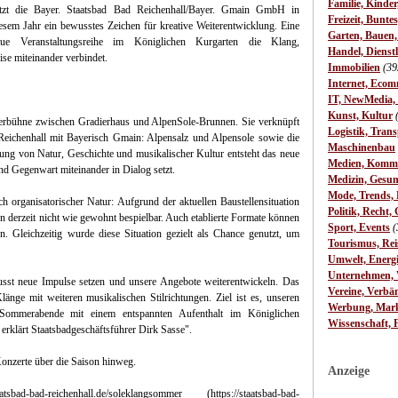
Familie, Kinde
etzt die Bayer. Staatsbad Bad Reichenhall/Bayer. Gmain GmbH in
Freizeit, Bunte
esem Jahr ein bewusstes Zeichen für kreative Weiterentwicklung. Eine
Garten, Bauen
eue Veranstaltungsreihe im Königlichen Kurgarten die Klang,
Handel, Dienst
se miteinander verbindet.
Immobilien
(39
Internet, Ecom
IT, NewMedia,
Kunst, Kultur
merbühne zwischen Gradierhaus und AlpenSole-Brunnen. Sie verknüpft
Logistik, Trans
Reichenhall mit Bayerisch Gmain: Alpensalz und Alpensole sowie die
Maschinenbau
ung von Natur, Geschichte und musikalischer Kultur entsteht das neue
Medien, Komm
 Gegenwart miteinander in Dialog setzt.
Medizin, Gesun
Mode, Trends, L
h organisatorischer Natur: Aufgrund der aktuellen Baustellensituation
Politik, Recht, 
n derzeit nicht wie gewohnt bespielbar. Auch etablierte Formate können
Sport, Events
(
. Gleichzeitig wurde diese Situation gezielt als Chance genutzt, um
Tourismus, Rei
Umwelt, Energ
Unternehmen, W
st neue Impulse setzen und unsere Angebote weiterentwickeln. Das
Vereine, Verbä
länge mit weiteren musikalischen Stilrichtungen. Ziel ist es, unseren
Werbung, Mark
 Sommerabende mit einem entspannten Aufenthalt im Königlichen
Wissenschaft, 
erklärt Staatsbadgeschäftsführer Dirk Sasse".
nzerte über die Saison hinweg.
Anzeige
d-reichenhall.de/soleklangsommer (https://staatsbad-bad-