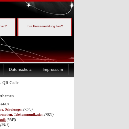
hier?
Ihre Pressemeldung hier?
Datenschutz
Impressum
ls QR Code
sethemen
(4443)
ere, Schulungen
(7145)
ormation, Telekommunikation
(7924)
onik
(3685)
(3511)