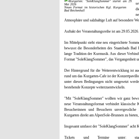
s
Neues Format im historischen Kgl. Kurgarten
di
Bad Reichenhall
n
Atmosphäre und salzhaltige Luft auf besondere Wei
Auftakt der Veranstaltungsreihe ist am 29.05.2026.
Im Mittelpunkt steht eine neu eingerichtete Som
bewusst die Besonderheiten des Staatsbads Bad 
lange Tradition der Kurmusik. Aus dieser Verbind
Format "SoleKlangSommer", das Vergangenheit und
Der Hintergrund für die Weiterentwicklung ist auc
rund um das Kurgarten-Cafe ist der Konzertpavillo
unter diesen Bedingungen nicht umgesetzt werden
bestehende Konzepte weiterzuentwickeln.
"Mit "SoleKlangSommer" wollten wir ganz bewus
neue Veranstaltungsformat verbindet klassische K
Besucherinnen und Besuchern unvergessliche
Kurgarten direkt am AlpenSole-Brunnen zu bieten, 
Insgesamt umfasst der "SoleKlangSommer" acht Ko
Tickets und Termine unter: staatsbad-ba