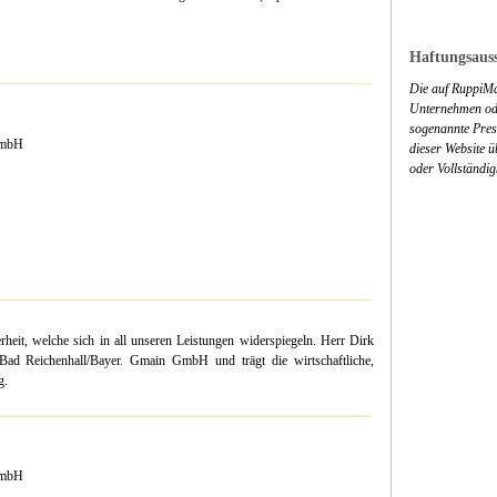
Haftungsauss
Die auf RuppiMa
Unternehmen ode
sogenannte Press
 GmbH
dieser Website 
oder Vollständig
heit, welche sich in all unseren Leistungen widerspiegeln. Herr Dirk
 Bad Reichenhall/Bayer. Gmain GmbH und trägt die wirtschaftliche,
g.
 GmbH