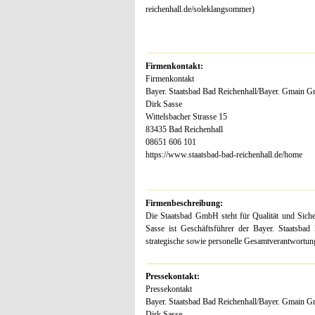
reichenhall.de/soleklangsommer)
Firmenkontakt:
Firmenkontakt
Bayer. Staatsbad Bad Reichenhall/Bayer. Gmain
Dirk Sasse
Wittelsbacher Strasse 15
83435 Bad Reichenhall
08651 606 101
https://www.staatsbad-bad-reichenhall.de/home
Firmenbeschreibung:
Die Staatsbad GmbH steht für Qualität und Sicher
Sasse ist Geschäftsführer der Bayer. Staatsbad
strategische sowie personelle Gesamtverantwortun
Pressekontakt:
Pressekontakt
Bayer. Staatsbad Bad Reichenhall/Bayer. Gmain
Dirk Sasse