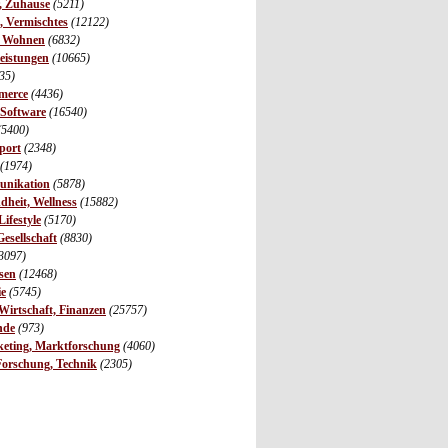
r, Zuhause
(5211)
s, Vermischtes
(12122)
, Wohnen
(6832)
leistungen
(10665)
35)
merce
(4436)
 Software
(16540)
(5400)
port
(2348)
(1974)
unikation
(5878)
dheit, Wellness
(15882)
ifestyle
(5170)
Gesellschaft
(8830)
3097)
sen
(12468)
ie
(5745)
irtschaft, Finanzen
(25757)
nde
(973)
eting, Marktforschung
(4060)
Forschung, Technik
(2305)