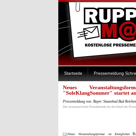
Startseite
Pressemeldung Schre
Neues Veranstaltungsf
"SoleKlangSommer" startet a
Pressemeldung von: Bayer. Staatsbad Bad Reiche
Den verantwortlichen Pressekontakt, für den Inhalt der Press
B