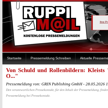
Ihre P
Startseite
Pressemeldung Schreiben
Aktuelle Pressem
Von Schuld und Rollenbildern: Kleists
O..."
Pressemeldung von: GRIN Publishing GmbH - 28.05.2026 
Den verantwortlichen Pressekontakt, für den Inhalt der Pressemeldung, finden
Pressemeldung bei Pressekontakt.