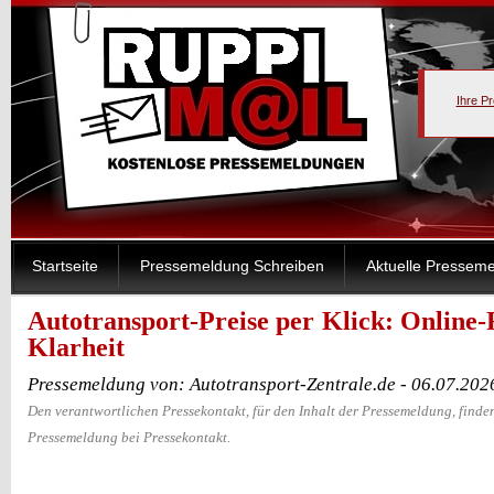
Ihre P
Startseite
Pressemeldung Schreiben
Aktuelle Pressem
Autotransport-Preise per Klick: Online-
Klarheit
Pressemeldung von: Autotransport-Zentrale.de - 06.07.202
Den verantwortlichen Pressekontakt, für den Inhalt der Pressemeldung, finden
Pressemeldung bei Pressekontakt.