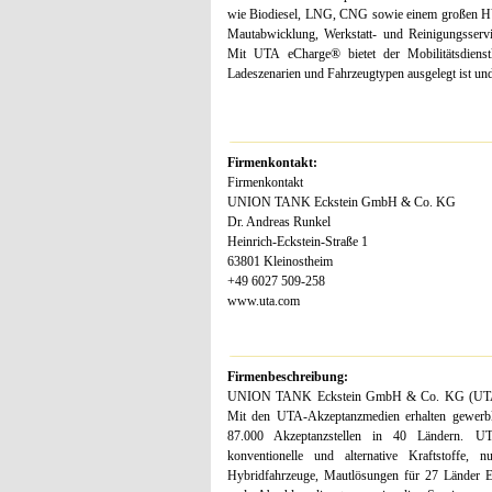
wie Biodiesel, LNG, CNG sowie einem großen HV
Mautabwicklung, Werkstatt- und Reinigungsservi
Mit UTA eCharge® bietet der Mobilitätsdienstle
Ladeszenarien und Fahrzeugtypen ausgelegt ist und 
Firmenkontakt:
Firmenkontakt
UNION TANK Eckstein GmbH & Co. KG
Dr. Andreas Runkel
Heinrich-Eckstein-Straße 1
63801 Kleinostheim
+49 6027 509-258
www.uta.com
Firmenbeschreibung:
UNION TANK Eckstein GmbH & Co. KG (UTA Edenr
Mit den UTA-Akzeptanzmedien erhalten gewerbl
87.000 Akzeptanzstellen in 40 Ländern. U
konventionelle und alternative Kraftstoffe, 
Hybridfahrzeuge, Mautlösungen für 27 Länder E