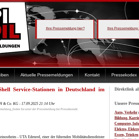
Ihre Pressemeldung hier?
Ihre Pressemeldung 
iben
Aktuelle Pressemeldungen
Kontakt
Pressekodex
hell Service-Stationen in Deutschland im
Direktlink a
Unsere Pres
 & Co. KG - 17.09.2025 21:14 Uhr
emeldung, finden Sie unter der Pressemeldung bei Pressekontakt.
Auto, Verkehr
Bildung, Karri
Computer, Inf
Elektro, Elektr
Essen, Trinken
einostheim - UTA Edenred, einer der führenden Mobilitätsdienstleister