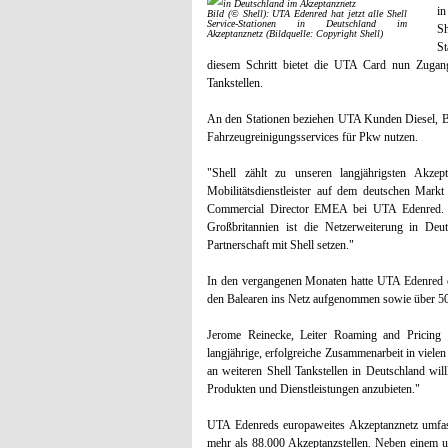
in
Bild (© Shell): UTA Edenred hat jetzt alle Shell
Service-Stationen in Deutschland im
Sh
Akzeptanznetz (Bildquelle: Copyright Shell)
S
diesem Schritt bietet die UTA Card nun Zugan
Tankstellen.
An den Stationen beziehen UTA Kunden Diesel,
Fahrzeugreinigungsservices für Pkw nutzen.
"Shell zählt zu unseren langjährigsten Akze
Mobilitätsdienstleister auf dem deutschen Markt
Commercial Director EMEA bei UTA Edenred. 
Großbritannien ist die Netzerweiterung in Deut
Partnerschaft mit Shell setzen."
In den vergangenen Monaten hatte UTA Edenred eb
den Balearen ins Netz aufgenommen sowie über 50
Jerome Reinecke, Leiter Roaming and Pricing 
langjährige, erfolgreiche Zusammenarbeit in vie
an weiteren Shell Tankstellen in Deutschland wi
Produkten und Dienstleistungen anzubieten."
UTA Edenreds europaweites Akzeptanznetz umfa
mehr als 88.000 Akzeptanzstellen. Neben einem u