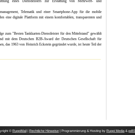
ittlung eines Dienstleisters zur Erstattung von Mehrwert- und
nmanagement, Telematik und einer Smartphone-App für die mobile
 eine digitale Plattform mit einem komfortablen, transparenten und
 zum "Besten Tankkarten-Dienstleister für den Mittelstand" gewählt
und mit dem Deutschen B2B-Award der Deutschen Gesellschaft für
n, das 1963 von Heinrich Eckstein gegründet wurde, ist heute Teil der
yright ©
RuppiMail
|
Rechtliche Hinweise
| Programmierung & Hosting by
Ruppi Media
&
pd81