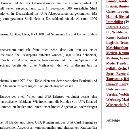
Familie, Kinde
 Europa und Teil der Edenred-Gruppe, hat die Zusammenarbeit mit
Freizeit, Bunte
ell weiter ausgebaut und zum 1. September 500 zusätzliche Shell
Garten, Bauen
tationen in Deutschland ins UTA Akzeptanznetz aufgenommen. Mit
Handel, Dienst
g zum gesamten Shell Netz in Deutschland mit aktuell rund 1.950
Immobilien
(39
Internet, Ecom
IT, NewMedia,
 Benzin, AdBlue, LNG, HVO100 und Schmierstoffe und können zudem
Kunst, Kultur
Logistik, Trans
Maschinenbau
ptanzpartnern und ich freue mich sehr, dass wir nun als erster
Medien, Komm
 die volle Shell Akzeptanz anbieten können", sagt Lukas Schneider,
Medizin, Gesun
"Nach dem Ausbau unserer Kooperation mit Shell in Spanien und
Mode, Trends, L
schland bereits der dritte Meilenstein, den wir in diesem Jahr in
Politik, Recht, 
Sport, Events
(
Tourismus, Rei
enfalls rund 270 Shell Tankstellen auf dem spanischen Festland und
Umwelt, Energ
0 Stationen im Vereinigten Königreich angeschlossen.
Unternehmen, W
Vereine, Verbä
Europe bei Shell: "Shell und UTA Edenred verbindet bereits eine
Werbung, Mark
len europäischen Märkten. Wir freuen uns, die Kunden von UTA Edenred
Wissenschaft, 
llkommen zu heißen und ihnen unser breites Angebot an hochwertigen
Anzeige
sst 38 Länder und bietet UTA Kunden mit der UTA Card Zugang zu
mfassenden Angebot an konventionellen und alternativen Kraftstoffen