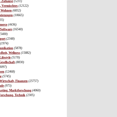
r, Zuhause
(5211)
s, Vermischtes
(12122)
, Wohnen
(6832)
leistungen
(10665)
35)
merce
(4436)
 Software
(16540)
(5400)
port
(2348)
(1974)
unikation
(5878)
dheit, Wellness
(15882)
ifestyle
(5170)
Gesellschaft
(8830)
3097)
sen
(12468)
ie
(5745)
irtschaft, Finanzen
(25757)
nde
(973)
eting, Marktforschung
(4060)
Forschung, Technik
(2305)