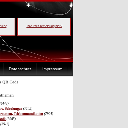
hier?
Ihre Pressemeldung hier?
Datenschutz
Impressum
ls QR Code
sethemen
(4443)
ere, Schulungen
(7145)
ormation, Telekommunikation
(7924)
onik
(3685)
(3511)