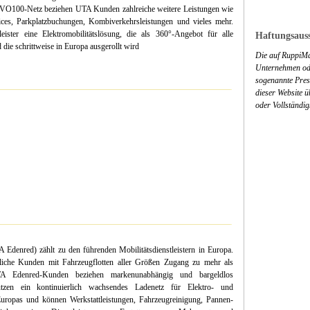
O100-Netz beziehen UTA Kunden zahlreiche weitere Leistungen wie
ces, Parkplatzbuchungen, Kombiverkehrsleistungen und vieles mehr.
ister eine Elektromobilitätslösung, die als 360°-Angebot für alle
Haftungsauss
die schrittweise in Europa ausgerollt wird
Die auf RuppiMa
Unternehmen ode
sogenannte Press
dieser Website 
oder Vollständig
ed) zählt zu den führenden Mobilitätsdienstleistern in Europa.
iche Kunden mit Fahrzeugflotten aller Größen Zugang zu mehr als
TA Edenred-Kunden beziehen markenunabhängig und bargeldlos
nutzen ein kontinuierlich wachsendes Ladenetz für Elektro- und
uropas und können Werkstattleistungen, Fahrzeugreinigung, Pannen-