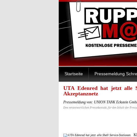
Startseite
Pressemeldung Schre
UTA Edenred hat jetzt alle S
Akzeptanznetz
Pressemeldung von: UNION TANK Eckstein GmbH
Den verantwortlichen Pressekontakt, für den Inhalt der Press
Kl