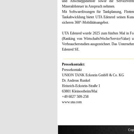
und Abschleppdienste sowie die Serviceverm
Mineralölsteuer in Anspruch nehmen.
Mit Softwarelösungen für Tankplanung, Flotte
Tankabwicklung bietet UTA Edenred seinen Kunden
sicheren 360°-Mobilitätsangebot.
UTA Edenred wurde 2025 zum fünften Mal in Folge
(Ranking von WirtschaftsWoche/ServiceValue) 
Verbraucherstudien ausgezeichnet. Das Unternehme
Edenred SE.
Pressekontakt:
Pressekontakt
UNION TANK Eckstein GmbH & Co. KG
Dr. Andreas Runkel
Heinrich-Eckstein-Straße 1
63801 Kleinostheim/Mai
+49 6027 509-258
www.uta.com
Cop