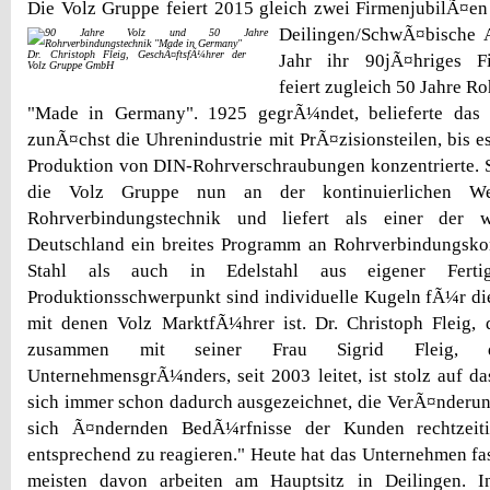
Die Volz Gruppe feiert 2015 gleich zwei FirmenjubilÃ¤e
Deilingen/SchwÃ¤bische 
Dr. Christoph Fleig, GeschÃ¤ftsfÃ¼hrer der
Jahr ihr 90jÃ¤hriges F
Volz Gruppe GmbH
feiert zugleich 50 Jahre R
"Made in Germany". 1925 gegrÃ¼ndet, belieferte das 
zunÃ¤chst die Uhrenindustrie mit PrÃ¤zisionsteilen, bis e
Produktion von DIN-Rohrverschraubungen konzentrierte. Se
die Volz Gruppe nun an der kontinuierlichen Wei
Rohrverbindungstechnik und liefert als einer der 
Deutschland ein breites Programm an Rohrverbindungsk
Stahl als auch in Edelstahl aus eigener Fertig
Produktionsschwerpunkt sind individuelle Kugeln fÃ¼r di
mit denen Volz MarktfÃ¼hrer ist. Dr. Christoph Fleig,
zusammen mit seiner Frau Sigrid Fleig, 
UnternehmensgrÃ¼nders, seit 2003 leitet, ist stolz auf da
sich immer schon dadurch ausgezeichnet, die VerÃ¤nderu
sich Ã¤ndernden BedÃ¼rfnisse der Kunden rechtzeit
entsprechend zu reagieren." Heute hat das Unternehmen fas
meisten davon arbeiten am Hauptsitz in Deilingen. In