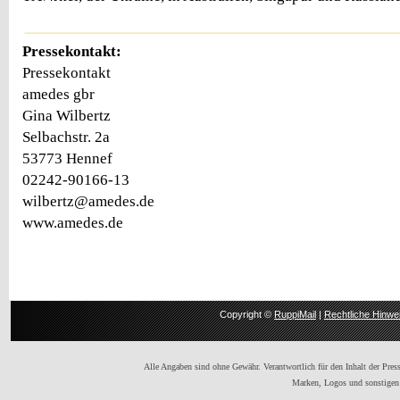
Pressekontakt:
Pressekontakt
amedes gbr
Gina Wilbertz
Selbachstr. 2a
53773 Hennef
02242-90166-13
wilbertz@amedes.de
www.amedes.de
Copyright ©
RuppiMail
|
Rechtliche Hinwe
Alle Angaben sind ohne Gewähr. Verantwortlich für den Inhalt der Presse
Marken, Logos und sonstigen 