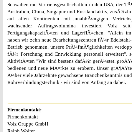
Schwaben mit Vertriebsgesellschaften in den USA, der TÃ¼
Australien, China, Singapur und Russland aktiv, zusÃ¤tzli
auf allen Kontinenten mit unabhÃ¤ngigen Vertriebsp
wachsender Auftragsvolumina investiert Volz se
FertigungskapazitÃ¤ten und LagerflÃ¤chen. "Allein im
haben wir zehn neue Bearbeitungszentren fÃ¼r Edelstahl
Betrieb genommen, unsere PrÃ¼fmÃ¶glichkeiten verdoppe
fÃ¼r Forschung und Entwicklung personell erweitert", sc
AktivitÃ¤ten "Wir sind bestens dafÃ¼r gerÃ¼stet, groÃŸ
bedienen und neue MÃ¤rkte zu erobern. Unser grÃ¶ÃŸtes 
Ã¼ber viele Jahrzehnte gewachsene Branchenkenntnis und
Rohrverbindungstechnik - wir sind von Anfang an dabei.
Firmenkontakt:
Firmenkontakt
Volz Gruppe GmbH
Ralph Wolter