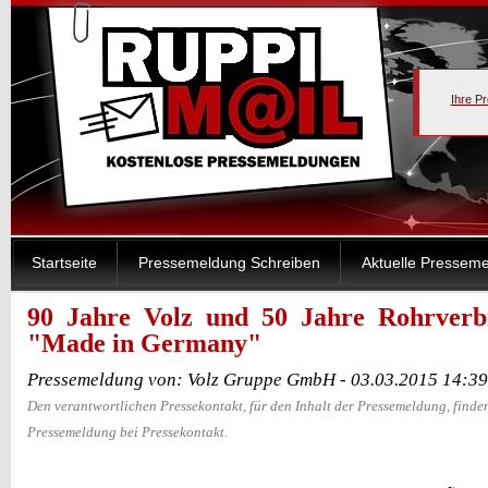
Ihre P
Startseite
Pressemeldung Schreiben
Aktuelle Pressem
90 Jahre Volz und 50 Jahre Rohrverb
"Made in Germany"
Pressemeldung von: Volz Gruppe GmbH - 03.03.2015 14:3
Den verantwortlichen Pressekontakt, für den Inhalt der Pressemeldung, finden
Pressemeldung bei Pressekontakt.