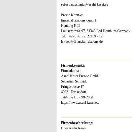
sebastian.schmidt@asahi-kasei.eu
Presse Kontakt:
financial relations GmbH
Henning Küll
Louisenstraße 97, 61348 Bad Homburg/Germany
Tel: +49 (0) 6172/ 27159 - 12
h.kuell@financial-relations.de
Firmenkontakt:
Firmenkontakt
Asahi Kasei Europe GmbH
Sebastian Schmidt
Fringsstrasse 17
40221 Düsseldorf
+49 (0)211 3399-2058
https://www.asahi-kasei.eu/
Firmenbeschreibung:
Über Asahi Kasei