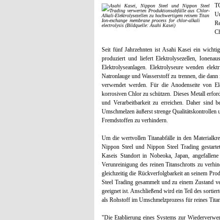
TO
U
Ion-exchange membrane process for chlor-alkali
Re
electrolysis (Bildquelle: Asahi Kasei)
Ch
Seit fünf Jahrzehnten ist Asahi Kasei ein wichti
produziert und liefert Elektrolysezellen, Ion
Elektrolyseanlagen. Elektrolyseure wenden elekt
Natronlauge und Wasserstoff zu trennen, die dann
verwendet werden. Für die Anodenseite von Ele
korrosiven Chlor zu schützen. Dieses Metall erford
und Verarbeitbarkeit zu erreichen. Daher sind 
Umschmelzen äußerst strenge Qualitätskontrollen
Fremdstoffen zu verhindern.
Um die wertvollen Titanabfälle in den Materialkre
Nippon Steel und Nippon Steel Trading gestartet
Kaseis Standort in Nobeoka, Japan, angefallene
Verunreinigung des reinen Titanschrotts zu verhin
gleichzeitig die Rückverfolgbarkeit an seinem Prod
Steel Trading gesammelt und zu einem Zustand ve
geeignet ist. Anschließend wird ein Teil des sorti
als Rohstoff im Umschmelzprozess für reines Tita
"Die Etablierung eines Systems zur Wiederverwert