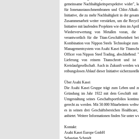
gemeinsame Nachhaltigkeitsperspektive wider", 
für Ionenaustauschmembranen und Chlor-Alkali-El
Initiative, die zu mehr Nachhaltigkeit in der gesa
Zusammenarbeit weiter verstärken, um die Recycl
Initiative mit laufenden Projekten wie dem im Apri
Wiederverwertung von Metallen voran, die i
verantwortlich für die Titan-Geschäftseinheit be
Kombination von Nippon Steels Technologie zum U
Managementsystem von Asahi Kasei für Titanschro
Officer von Nippon Steel Trading, abschließend:
Lieferung von reinem Titanschrott und ist 
Kreislaufgesellschaft. Auch in Zukunft werden wi
reibungslosen Ablauf dieser Initiative sicherzuste
Über Asahi Kasei
Die Asahi Kasei Gruppe trägt zum Leben und zur
Gründung im Jahr 1922 mit dem Geschäft mit A
Umgestaltung seines Geschaftsportfolios kontin
gerecht zu werden. Mit 50.000 Mitarbeitern weltwe
es in seinen drei Geschäftsbereichen Healthcar
anbietet. Weitere Informationen finden Sie unter 
Kontakt:
Asahi Kasei Europe GmbH
Sebastian Schmidt