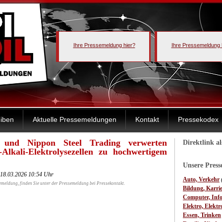
Ihre Pressemeldung hier?
Ihre Pressemeldung 
iben
Aktuelle Pressemeldungen
Kontakt
Pressekodex
 und Nippon Steel Trading verwerten
Direktlink a
-Alkali-Elektrolysezellen zu hochwertigem
Unsere Pres
 18.03.2026 10:54 Uhr
Auto, Verkehr
emeldung, finden Sie unter der Pressemeldung bei Pressekontakt.
Bildung, Karri
Computer, Inf
Elektro, Elektr
Essen, Trinken