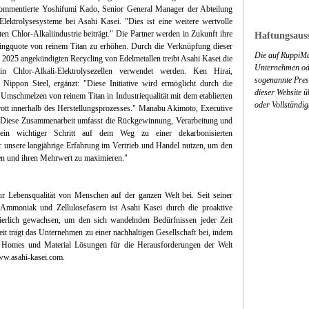
kommentierte Yoshifumi Kado, Senior General Manager der Abteilung
ektrolysesysteme bei Asahi Kasei. "Dies ist eine weitere wertvolle
mten Chlor-Alkaliindustrie beiträgt." Die Partner werden in Zukunft ihre
Haftungsauss
ingquote von reinem Titan zu erhöhen. Durch die Verknüpfung dieser
Die auf RuppiMa
l 2025 angekündigten Recycling von Edelmetallen treibt Asahi Kasei die
Unternehmen ode
n Chlor-Alkali-Elektrolysezellen verwendet werden. Ken Hirai,
sogenannte Press
i Nippon Steel, ergänzt: "Diese Initiative wird ermöglicht durch die
dieser Website 
mschmelzen von reinem Titan in Industriequalität mit dem etablierten
oder Vollständig
tt innerhalb des Herstellungsprozesses." Manabu Akimoto, Executive
 "Diese Zusammenarbeit umfasst die Rückgewinnung, Verarbeitung und
ein wichtiger Schritt auf dem Weg zu einer dekarbonisierten
r unsere langjährige Erfahrung im Vertrieb und Handel nutzen, um den
llen und ihren Mehrwert zu maximieren."
 Lebensqualität von Menschen auf der ganzen Welt bei. Seit seiner
mmoniak und Zellulosefasern ist Asahi Kasei durch die proaktive
uierlich gewachsen, um den sich wandelnden Bedürfnissen jeder Zeit
it trägt das Unternehmen zu einer nachhaltigen Gesellschaft bei, indem
e, Homes und Material Lösungen für die Herausforderungen der Welt
www.asahi-kasei.com.