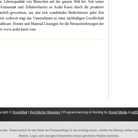
 Lebensqualität von Menschen auf der ganzen Welt bei. Seit seiner
mmoniak und Zellulosefasern ist Asahi Kasei durch die proaktive
uierlich gewachsen, um den sich wandelnden Bedürfnissen jeder Zeit
ern weltweit trägt das Unternehmen zu einer nachhaltigen Gesellschaft
Healthcare, Homes und Material Lösungen für die Herausforderungen der
nter www.asahi-kasei.com.
yright ©
RuppiMail
|
Rechtliche Hinweise
| Programmierung & Hosting by
Ruppi Media
&
pd81
ähr. Verantwortlich für den Inhalt der Pressemeldung ist der jeweilige Autor, welcher den Beitrag verfasst hat,
Marken, Logos und sonstigen Kennzeichen können geschützte Marken darstellen.