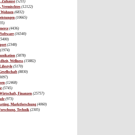
r, Zuhause
(5211)
s, Vermischtes
(12122)
, Wohnen
(6832)
leistungen
(10665)
35)
merce
(4436)
 Software
(16540)
(5400)
port
(2348)
(1974)
unikation
(5878)
dheit, Wellness
(15882)
ifestyle
(5170)
Gesellschaft
(8830)
3097)
sen
(12468)
ie
(5745)
irtschaft, Finanzen
(25757)
nde
(973)
eting, Marktforschung
(4060)
Forschung, Technik
(2305)