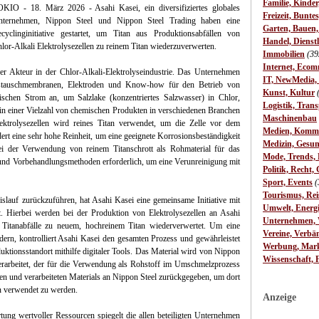
Familie, Kinde
KIO - 18. März 2026 - Asahi Kasei, ein diversifiziertes globales
Freizeit, Bunte
nternehmen, Nippon Steel und Nippon Steel Trading haben eine
Garten, Bauen
cyclinginitiative gestartet, um Titan aus Produktionsabfällen von
Handel, Dienst
lor-Alkali Elektrolysezellen zu reinem Titan wiederzuverwerten.
Immobilien
(39
Internet, Ecom
ger Akteur in der Chlor-Alkali-Elektrolyseindustrie. Das Unternehmen
IT, NewMedia,
enaustauschmembranen, Elektroden und Know-how für den Betrieb von
Kunst, Kultur
rischen Strom an, um Salzlake (konzentriertes Salzwasser) in Chlor,
Logistik, Trans
 in einer Vielzahl von chemischen Produkten in verschiedenen Branchen
Maschinenbau
ktrolysezellen wird reines Titan verwendet, um die Zelle vor dem
Medien, Komm
ert eine sehr hohe Reinheit, um eine geeignete Korrosionsbeständigkeit
Medizin, Gesun
bei der Verwendung von reinem Titanschrott als Rohmaterial für das
Mode, Trends, L
 und Vorbehandlungsmethoden erforderlich, um eine Verunreinigung mit
Politik, Recht, 
Sport, Events
(
Tourismus, Rei
islauf zurückzuführen, hat Asahi Kasei eine gemeinsame Initiative mit
Umwelt, Energ
. Hierbei werden bei der Produktion von Elektrolysezellen an Asahi
Unternehmen, W
 Titanabfälle zu neuem, hochreinem Titan wiederverwertet. Um eine
Vereine, Verbä
dern, kontrolliert Asahi Kasei den gesamten Prozess und gewährleistet
Werbung, Mark
uktionsstandort mithilfe digitaler Tools. Das Material wird von Nippon
Wissenschaft, 
rarbeitet, der für die Verwendung als Rohstoff im Umschmelzprozess
erten und verarbeiteten Materials an Nippon Steel zurückgegeben, um dort
n verwendet zu werden.
Anzeige
ung wertvoller Ressourcen spiegelt die allen beteiligten Unternehmen