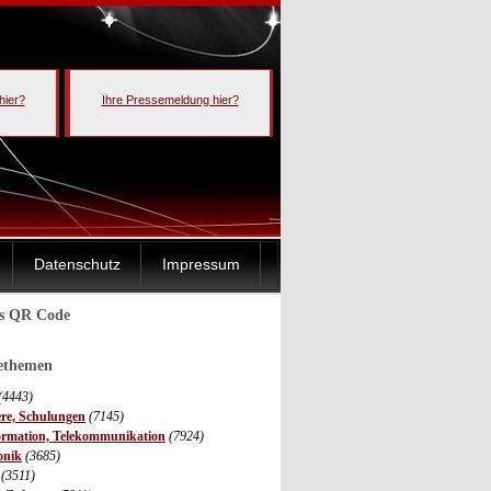
hier?
Ihre Pressemeldung hier?
Datenschutz
Impressum
ls QR Code
sethemen
(4443)
ere, Schulungen
(7145)
ormation, Telekommunikation
(7924)
onik
(3685)
(3511)