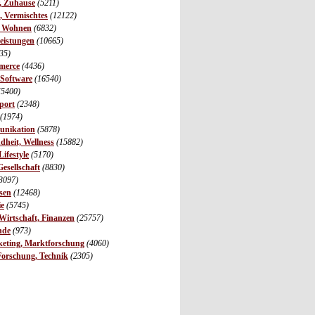
r, Zuhause
(5211)
s, Vermischtes
(12122)
, Wohnen
(6832)
leistungen
(10665)
35)
merce
(4436)
 Software
(16540)
(5400)
port
(2348)
(1974)
unikation
(5878)
dheit, Wellness
(15882)
ifestyle
(5170)
Gesellschaft
(8830)
3097)
sen
(12468)
ie
(5745)
irtschaft, Finanzen
(25757)
nde
(973)
eting, Marktforschung
(4060)
Forschung, Technik
(2305)