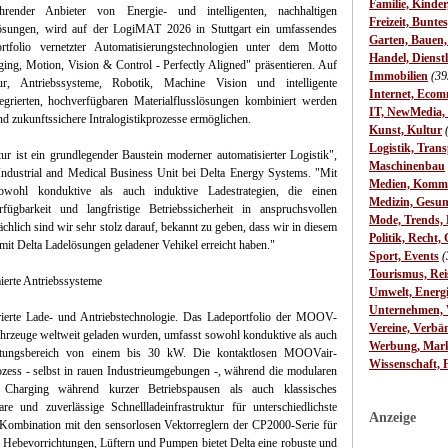
Familie, Kinde
ührender Anbieter von Energie- und intelligenten, nachhaltigen
Freizeit, Bunte
sungen, wird auf der LogiMAT 2026 in Stuttgart ein umfassendes
Garten, Bauen
rtfolio vernetzter Automatisierungstechnologien unter dem Motto
Handel, Dienst
ing, Motion, Vision & Control - Perfectly Aligned" präsentieren. Auf
Immobilien
(39
ur, Antriebssysteme, Robotik, Machine Vision und intelligente
Internet, Ecom
tegrierten, hochverfügbaren Materialflusslösungen kombiniert werden
IT, NewMedia,
und zukunftssichere Intralogistikprozesse ermöglichen.
Kunst, Kultur
Logistik, Trans
tur ist ein grundlegender Baustein moderner automatisierter Logistik",
Maschinenbau
 Industrial and Medical Business Unit bei Delta Energy Systems. "Mit
Medien, Komm
wohl konduktive als auch induktive Ladestrategien, die einen
Medizin, Gesun
rfügbarkeit und langfristige Betriebssicherheit in anspruchsvollen
Mode, Trends, L
lich sind wir sehr stolz darauf, bekannt zu geben, dass wir in diesem
Politik, Recht, 
 mit Delta Ladelösungen geladener Vehikel erreicht haben."
Sport, Events
(
Tourismus, Rei
mierte Antriebssysteme
Umwelt, Energ
Unternehmen, W
egrierte Lade- und Antriebstechnologie. Das Ladeportfolio der MOOV-
Vereine, Verbä
efahrzeuge weltweit geladen wurden, umfasst sowohl konduktive als auch
Werbung, Mark
istungsbereich von einem bis 30 kW. Die kontaktlosen MOOVair-
Wissenschaft, 
zess - selbst in rauen Industrieumgebungen -, während die modularen
harging während kurzer Betriebspausen als auch klassisches
are und zuverlässige Schnellladeinfrastruktur für unterschiedlichste
Anzeige
Kombination mit den sensorlosen Vektorreglern der CP2000-Serie für
, Hebevorrichtungen, Lüftern und Pumpen bietet Delta eine robuste und