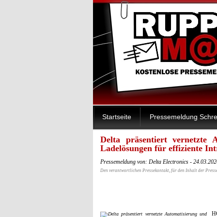
Startseite
Pressemeldung Schre
Delta präsentiert vernetzte A
Ladelösungen für effiziente In
Pressemeldung von: Delta Electronics - 24.03.20
Den verantwortlichen Pressekontakt, für den Inhalt der Press
H