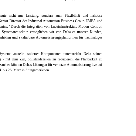
eute nicht nur Leistung, sondern auch Flexibilität und nahtlose
a, Senior Director der Industrial Automation Business Group EMEA und
ronics. "Durch die Integration von Ladeinfrastruktur, Motion Control,
e Systemarchitektur, ermöglichen wir von Delta es unseren Kunden,
erhöhen und skalierbare Automatisierungsplattformen für nachhaltiges
Systeme anstelle isolierter Komponenten unterstreicht Delta seinen
 - mit dem Ziel, Stillstandszeiten zu reduzieren, die Planbarkeit zu
esucher können Deltas Lösungen für vernetzte Automatisierung live auf
bis 26. März in Stuttgart erleben.