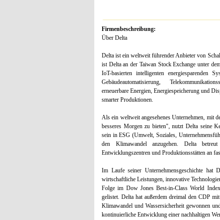
Firmenbeschreibung:
Über Delta
Delta ist ein weltweit führender Anbieter von Sc
ist Delta an der Taiwan Stock Exchange unter dem 
IoT-basierten intelligenten energiesparenden 
Gebäudeautomatisierung, Telekommunikations
erneuerbare Energien, Energiespeicherung und Disp
smarter Produktionen.
Als ein weltweit angesehenes Unternehmen, mit dem
besseres Morgen zu bieten", nutzt Delta seine K
sein in ESG (Umwelt, Soziales, Unternehmensfüh
den Klimawandel anzugehen. Delta betreut
Entwicklungszentren und Produktionsstätten an fas
Im Laufe seiner Unternehmensgeschichte hat D
wirtschaftliche Leistungen, innovative Technologie
Folge im Dow Jones Best-in-Class World Index
gelistet. Delta hat außerdem dreimal den CDP mi
Klimawandel und Wassersicherheit gewonnen und 
kontinuierliche Entwicklung einer nachhaltigen We