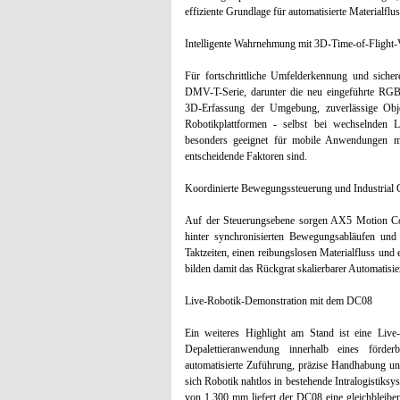
effiziente Grundlage für automatisierte Materialflu
Intelligente Wahrnehmung mit 3D-Time-of-Flight-
Für fortschrittliche Umfelderkennung und sicher
DMV-T-Serie, darunter die neu eingeführte R
3D-Erfassung der Umgebung, zuverlässige Ob
Robotikplattformen - selbst bei wechselnden
besonders geeignet für mobile Anwendungen mi
entscheidende Faktoren sind.
Koordinierte Bewegungssteuerung und Industrial
Auf der Steuerungsebene sorgen AX5 Motion Contr
hinter synchronisierten Bewegungsabläufen und 
Taktzeiten, einen reibungslosen Materialfluss und
bilden damit das Rückgrat skalierbarer Automatis
Live-Robotik-Demonstration mit dem DC08
Ein weiteres Highlight am Stand ist eine Live
Depalettieranwendung innerhalb eines förderb
automatisierte Zuführung, präzise Handhabung un
sich Robotik nahtlos in bestehende Intralogistiksys
von 1.300 mm liefert der DC08 eine gleichbleibe