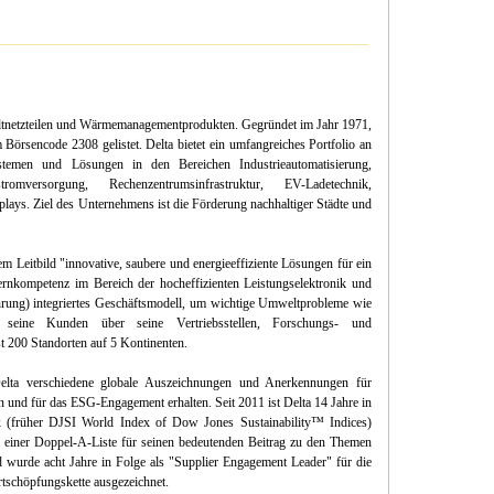
haltnetzteilen und Wärmemanagementprodukten. Gegründet im Jahr 1971,
Börsencode 2308 gelistet. Delta bietet ein umfangreiches Portfolio an
Systemen und Lösungen in den Bereichen Industrieautomatisierung,
stromversorgung, Rechenzentrumsinfrastruktur, EV-Ladetechnik,
lays. Ziel des Unternehmens ist die Förderung nachhaltiger Städte und
 Leitbild "innovative, saubere und energieeffiziente Lösungen für ein
ernkompetenz im Bereich der hocheffizienten Leistungselektronik und
rung) integriertes Geschäftsmodell, um wichtige Umweltprobleme wie
 seine Kunden über seine Vertriebsstellen, Forschungs- und
t 200 Standorten auf 5 Kontinenten.
elta verschiedene globale Auszeichnungen und Anerkennungen für
n und für das ESG-Engagement erhalten. Seit 2011 ist Delta 14 Jahre in
 (früher DJSI World Index of Dow Jones Sustainability™ Indices)
t einer Doppel-A-Liste für seinen bedeutenden Beitrag zu den Themen
wurde acht Jahre in Folge als "Supplier Engagement Leader" für die
rtschöpfungskette ausgezeichnet.