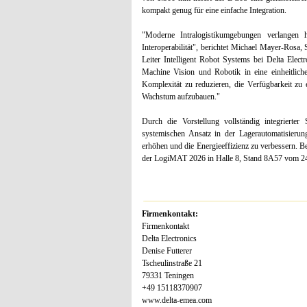
kompakt genug für eine einfache Integration.
"Moderne Intralogistikumgebungen verlangen h
Interoperabilität", berichtet Michael Mayer-Ros
Leiter Intelligent Robot Systems bei Delta Elect
Machine Vision und Robotik in eine einheitlich
Komplexität zu reduzieren, die Verfügbarkeit zu 
Wachstum aufzubauen."
Durch die Vorstellung vollständig integrierter 
systemischen Ansatz in der Lagerautomatisierung
erhöhen und die Energieeffizienz zu verbessern. B
der LogiMAT 2026 in Halle 8, Stand 8A57 vom 24. 
Firmenkontakt:
Firmenkontakt
Delta Electronics
Denise Futterer
Tscheulinstraße 21
79331 Teningen
+49 15118370907
www.delta-emea.com