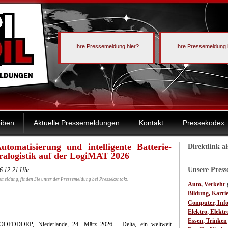
Ihre Pressemeldung hier?
Ihre Pressemeldung 
iben
Aktuelle Pressemeldungen
Kontakt
Pressekodex
utomatisierung und intelligente Batterie-
Direktlink a
tralogistik auf der LogiMAT 2026
Unsere Pres
26 12:21 Uhr
emeldung, finden Sie unter der Pressemeldung bei Pressekontakt.
Auto, Verkehr
Bildung, Karri
Computer, Inf
Elektro, Elektr
Essen, Trinken
OOFDDORP, Niederlande, 24. März 2026 - Delta, ein weltweit