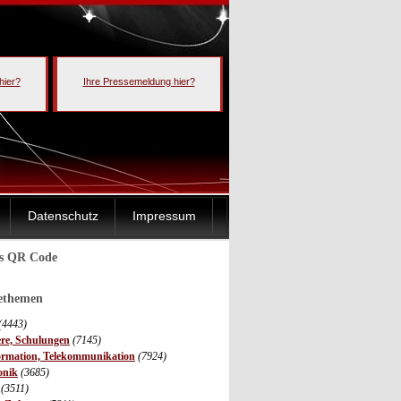
hier?
Ihre Pressemeldung hier?
Datenschutz
Impressum
ls QR Code
sethemen
(4443)
ere, Schulungen
(7145)
ormation, Telekommunikation
(7924)
onik
(3685)
(3511)