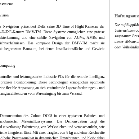
sssysteme.
Vision
Haftungsauss
Die auf RuppiMa
e Navigation präsentiert Delta seine 3D-Time-of-Flight-Kameras der
Unternehmen ode
GB-D-ToF-Kamera DMV-TM. Diese Systeme ermöglichen eine präzise
sogenannte Press
jekterkennung und eine stabile Navigation von AGVs, AMRs und
dieser Website 
 Lichtverhältnissen. Das kompakte Design der DMV-TM macht sie
oder Vollständig
t begrenztem Bauraum, bei denen Installationsfläche und Gewicht
 Computing
oller und leistungsstarke Industrie-PCs für die zentrale Intelligenz
präziser Positionierung. Diese Technologien ermöglichen optimierte
 eine flexible Anpassung an sich verändernde Lageranforderungen - und
ierungsarchitekturen vom Wareneingang bis zum Versand.
-Demonstration des Cobots DC08 in einer typischen Palettier- und
andbasierten Materialflusssystems. Die Demonstration zeigt die
d zuverlässige Palettierung von Werkstücken und veranschaulicht, wie
teme integrieren lässt. Mit einer Traglast von 8 kg und einer Reichweite
nd hohe Prozessqualität in dynamischen Umgebungen und bleibt dabei