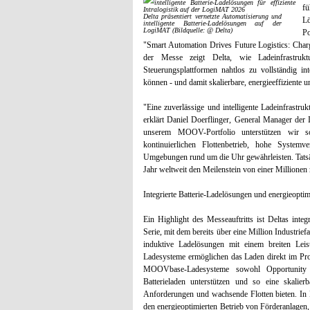
f
Delta präsentiert vernetzte Automatisierung und
Lö
intelligente Batterie-Ladelösungen auf der
LogiMAT (Bildquelle: @ Delta)
Po
"Smart Automation Drives Future Logistics: Charg
der Messe zeigt Delta, wie Ladeinfrastrukt
Steuerungsplattformen nahtlos zu vollständig in
können - und damit skalierbare, energieeffiziente 
"Eine zuverlässige und intelligente Ladeinfrastruk
erklärt Daniel Doerflinger, General Manager der
unserem MOOV-Portfolio unterstützen wir so
kontinuierlichen Flottenbetrieb, hohe Systemve
Umgebungen rund um die Uhr gewährleisten. Tatsäch
Jahr weltweit den Meilenstein von einer Millionen
Integrierte Batterie-Ladelösungen und energieopti
Ein Highlight des Messeauftritts ist Deltas int
Serie, mit dem bereits über eine Million Industri
induktive Ladelösungen mit einem breiten Le
Ladesysteme ermöglichen das Laden direkt im Pro
MOOVbase-Ladesysteme sowohl Opportunity C
Batterieladen unterstützen und so eine skalierb
Anforderungen und wachsende Flotten bieten. In 
den energieoptimierten Betrieb von Förderanlagen