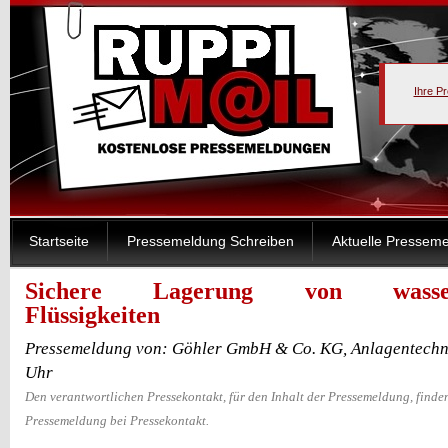
Ihre P
Startseite
Pressemeldung Schreiben
Aktuelle Pressem
Sichere Lagerung von wasserg
Flüssigkeiten
Pressemeldung von: Göhler GmbH & Co. KG, Anlagentechni
Uhr
Den verantwortlichen Pressekontakt, für den Inhalt der Pressemeldung, finden
Pressemeldung bei Pressekontakt.