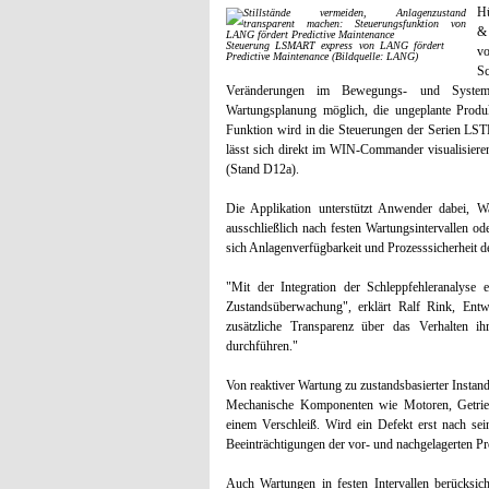
Hü
& 
Steuerung LSMART express von LANG fördert
v
Predictive Maintenance (Bildquelle: LANG)
S
Veränderungen im Bewegungs- und Systemve
Wartungsplanung möglich, die ungeplante Produkt
Funktion wird in die Steuerungen der Serien L
lässt sich direkt im WIN-Commander visualisiere
(Stand D12a).
Die Applikation unterstützt Anwender dabei, W
ausschließlich nach festen Wartungsintervallen od
sich Anlagenverfügbarkeit und Prozesssicherheit d
"Mit der Integration der Schleppfehleranalyse
Zustandsüberwachung", erklärt Ralf Rink, Ent
zusätzliche Transparenz über das Verhalten 
durchführen."
Von reaktiver Wartung zu zustandsbasierter Instan
Mechanische Komponenten wie Motoren, Getriebe
einem Verschleiß. Wird ein Defekt erst nach sei
Beeinträchtigungen der vor- und nachgelagerten P
Auch Wartungen in festen Intervallen berücksich