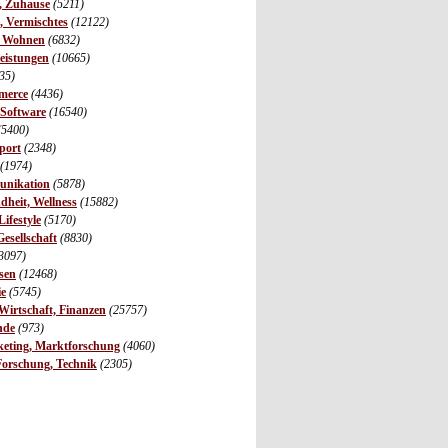
r, Zuhause
(5211)
s, Vermischtes
(12122)
, Wohnen
(6832)
leistungen
(10665)
35)
merce
(4436)
 Software
(16540)
(5400)
port
(2348)
(1974)
unikation
(5878)
dheit, Wellness
(15882)
ifestyle
(5170)
Gesellschaft
(8830)
3097)
sen
(12468)
ie
(5745)
irtschaft, Finanzen
(25757)
nde
(973)
eting, Marktforschung
(4060)
Forschung, Technik
(2305)