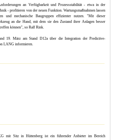
orderungen an Verfügbarkeit und Prozessstabilität - etwa in der
hnik - profitieren von der neuen Funktion. Wartungsmaßnahmen lassen
zieren und mechanische Baugruppen effizienter nutzen. "Mit dieser
kzeug an die Hand, mit dem sie den Zustand ihrer Anlagen besser
reffen können", so Ralf Rink.
d 19. März am Stand D12a über die Integration der Predictive-
von LANG informieren.
t Sitz in Hüttenberg ist ein führender Anbieter im Bereich