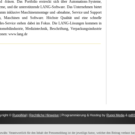
nd -fräsen. Das Portfolio erstreckt sich über Automations-Systeme,
ysteme, und die unterstützende LANG-Software. Das Unternehmen bietet
ramm inklusive Maschinenmontage und -abnahme, Service und Support
, Maschinen und Software. Höchste Qualität und eine schnelle
-Sales-Service stehen dabei im Fokus. Die LANG-Lösungen kommen in
mobilindustrie, Medizintechnik, Beschriftung, Verpackungsindustrie
tionen: www.lang.de
yright ©
RuppiMail
|
Rechtliche Hinweise
| Programmierung & Hosting by
Ruppi Media
&
pd81
ähr. Verantwortlich für den Inhalt der Pressemeldung ist der jeweilige Autor, welcher den Beitrag verfasst hat,