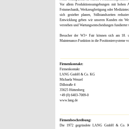
Vor allem Produktionsumgebungen mit hohen Anf
Feinmechanik, Werkzeugfertigung oder Medizintec
sich gezielter planen, Stillstandszeiten redu
Entwicklung geben wir unseren Kunden ein Wer
verstehen und Wartungsentscheidungen fundierter t
Besucher der W3+ Fair können sich am 18. un
Maintenance-Funktion in die Positioniersysteme 
Firmenkontakt:
Firmenkontakt
LANG GmbH & Co. KG
Michaela Wenzel
Dillstraße 4
35625 Hüttenberg
+49 (0) 6403-7009-0
www.lang.de
Firmenbeschreibung:
Die 1972 gegründete LANG GmbH & Co. KG mi