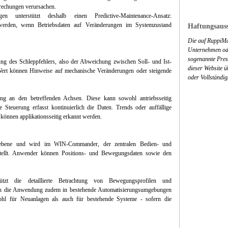
rechungen verursachen.
unterstützt deshalb einen Predictive-Maintenance-Ansatz:
erden, wenn Betriebsdaten auf Veränderungen im Systemzustand
Haftungsauss
Die auf RuppiMa
Unternehmen ode
sogenannte Press
ung des Schleppfehlers, also der Abweichung zwischen Soll- und Ist-
dieser Website 
Wert können Hinweise auf mechanische Veränderungen oder steigende
oder Vollständig
ng an den betreffenden Achsen. Diese kann sowohl antriebsseitig
ie Steuerung erfasst kontinuierlich die Daten. Trends oder auffällige
önnen applikationsseitig erkannt werden.
gsebene und wird im WIN-Commander, der zentralen Bedien- und
estellt. Anwender können Positions- und Bewegungsdaten sowie den
stützt die detaillierte Betrachtung von Bewegungsprofilen und
ch die Anwendung zudem in bestehende Automatisierungsumgebungen
ohl für Neuanlagen als auch für bestehende Systeme - sofern die