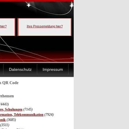
hier?
Ihre Pressemeldung hier?
Datenschutz
Impressum
ls QR Code
sethemen
(4443)
ere, Schulungen
(7145)
ormation, Telekommunikation
(7924)
onik
(3685)
(3511)