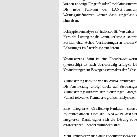
können unnötige Eingriffe oder Produktionsunterb
Die neue Funktion der LANG-Steuerungen 
Wartungsmaßnahmen können dann eingeplant w
hinweisen.
Schleppfehleranalyse als Indikator für Verschleiß
Kern der Lösung ist die kontinuierliche Auswert
Position einer Achse. Veränderungen in diesem 
Belastungen im Antriebssystem liefern.
Voraussetzung dafür ist eine Encoder-Auswertu
(motorseitig) als auch abtriebsseitig erfolgen. D
Veränderungen im Bewegungsverhalten der Achse k
Visualisierung und Analyse im WIN-Commander
Die Auswertung erfolgt direkt auf Steuerun
Visualisierungssoftware der Steuerungen, darg
Verlauf relevanter Kennwerte grafisch analysieren.
Eine integrierte Oszilloskop-Funktion unter
Systemreaktionen. Über die LANG-API lässt si
integrieren. Damit eignet sich die Lösung sow
erforderlichen Encoder vorhanden sind.
Mehr Transparenz für stabile Produktionsprozesse