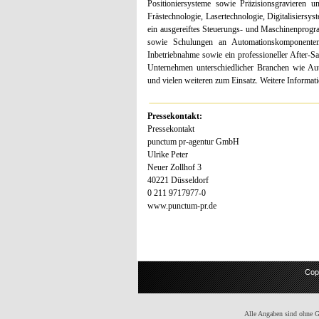
Positioniersysteme sowie Präzisionsgravieren u
Frästechnologie, Lasertechnologie, Digitalisiers
ein ausgereiftes Steuerungs- und Maschinenprog
sowie Schulungen an Automationskomponenten
Inbetriebnahme sowie ein professioneller After
Unternehmen unterschiedlicher Branchen wie Auto
und vielen weiteren zum Einsatz. Weitere Informa
Pressekontakt:
Pressekontakt
punctum pr-agentur GmbH
Ulrike Peter
Neuer Zollhof 3
40221 Düsseldorf
0 211 9717977-0
www.punctum-pr.de
Cop
Alle Angaben sind ohne Gew