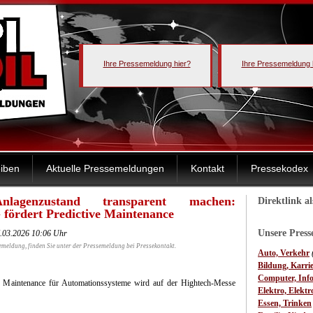
Ihre Pressemeldung hier?
Ihre Pressemeldung 
iben
Aktuelle Pressemeldungen
Kontakt
Pressekodex
Anlagenzustand transparent machen:
Direktlink a
fördert Predictive Maintenance
Unsere Pres
.03.2026 10:06 Uhr
emeldung, finden Sie unter der Pressemeldung bei Pressekontakt.
Auto, Verkehr
Bildung, Karri
Computer, Inf
e Maintenance für Automationssysteme wird auf der Hightech-Messe
Elektro, Elektr
Essen, Trinken