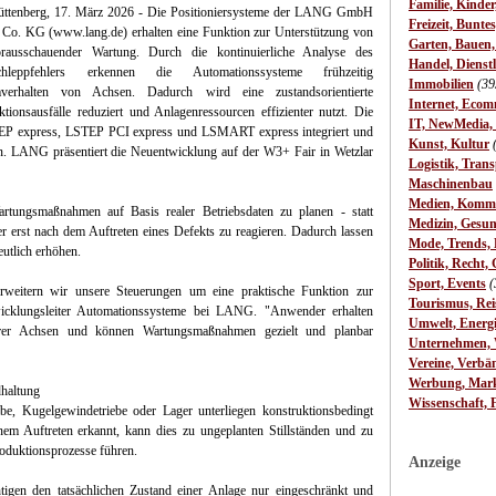
Familie, Kinde
ttenberg, 17. März 2026 - Die Positioniersysteme der LANG GmbH
Freizeit, Bunte
Co. KG (www.lang.de) erhalten eine Funktion zur Unterstützung von
Garten, Bauen
orausschauender Wartung. Durch die kontinuierliche Analyse des
Handel, Dienst
chleppfehlers erkennen die Automationssysteme frühzeitig
Immobilien
(39
rhalten von Achsen. Dadurch wird eine zustandsorientierte
Internet, Ecom
ionsausfälle reduziert und Anlagenressourcen effizienter nutzt. Die
IT, NewMedia,
STEP express, LSTEP PCI express und LSMART express integriert und
Kunst, Kultur
n. LANG präsentiert die Neuentwicklung auf der W3+ Fair in Wetzlar
Logistik, Trans
Maschinenbau
Medien, Komm
artungsmaßnahmen auf Basis realer Betriebsdaten zu planen - statt
Medizin, Gesun
er erst nach dem Auftreten eines Defekts zu reagieren. Dadurch lassen
Mode, Trends, L
eutlich erhöhen.
Politik, Recht, 
Sport, Events
(
 erweitern wir unsere Steuerungen um eine praktische Funktion zur
Tourismus, Rei
wicklungsleiter Automationssysteme bei LANG. "Anwender erhalten
Umwelt, Energ
ihrer Achsen und können Wartungsmaßnahmen gezielt und planbar
Unternehmen, W
Vereine, Verbä
Werbung, Mark
dhaltung
Wissenschaft, 
, Kugelgewindetriebe oder Lager unterliegen konstruktionsbedingt
nem Auftreten erkannt, kann dies zu ungeplanten Stillständen und zu
roduktionsprozesse führen.
Anzeige
tigen den tatsächlichen Zustand einer Anlage nur eingeschränkt und