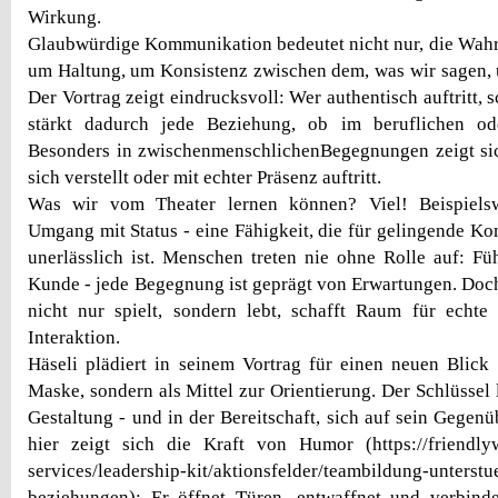
Wirkung.
Glaubwürdige Kommunikation bedeutet nicht nur, die Wahrh
um Haltung, um Konsistenz zwischen dem, was wir sagen, 
Der Vortrag zeigt eindrucksvoll: Wer authentisch auftritt, s
stärkt dadurch jede Beziehung, ob im beruflichen od
Besonders in zwischenmenschlichenBegegnungen zeigt sic
sich verstellt oder mit echter Präsenz auftritt.
Was wir vom Theater lernen können? Viel! Beispiels
Umgang mit Status - eine Fähigkeit, die für gelingende 
unerlässlich ist. Menschen treten nie ohne Rolle auf: Füh
Kunde - jede Begegnung ist geprägt von Erwartungen. Doch
nicht nur spielt, sondern lebt, schafft Raum für echte
Interaktion.
Häseli plädiert in seinem Vortrag für einen neuen Blick 
Maske, sondern als Mittel zur Orientierung. Der Schlüssel 
Gestaltung - und in der Bereitschaft, sich auf sein Gegen
hier zeigt sich die Kraft von Humor (https://friendly
services/leadership-kit/aktionsfelder/teambildung-unterstu
beziehungen): Er öffnet Türen, entwaffnet und verbinde