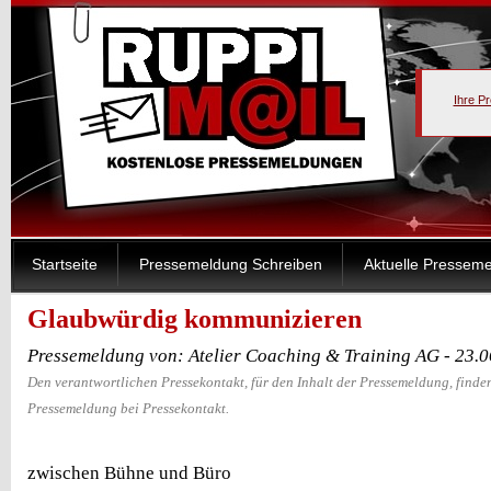
Ihre P
Startseite
Pressemeldung Schreiben
Aktuelle Pressem
Glaubwürdig kommunizieren
Pressemeldung von: Atelier Coaching & Training AG - 23.
Den verantwortlichen Pressekontakt, für den Inhalt der Pressemeldung, finden
Pressemeldung bei Pressekontakt.
zwischen Bühne und Büro