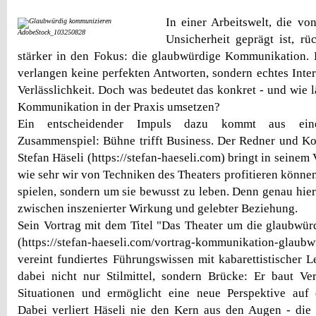
In einer Arbeitswelt, die v
AdobeStock_103250828
Unsicherheit geprägt ist, r
stärker in den Fokus: die glaubwürdige Kommunikation.
verlangen keine perfekten Antworten, sondern echtes Inter
Verlässlichkeit. Doch was bedeutet das konkret - und wie lä
Kommunikation in der Praxis umsetzen?
Ein entscheidender Impuls dazu kommt aus ein
Zusammenspiel: Bühne trifft Business. Der Redner und K
Stefan Häseli (https://stefan-haeseli.com) bringt in seinem 
wie sehr wir von Techniken des Theaters profitieren können
spielen, sondern um sie bewusst zu leben. Denn genau hier
zwischen inszenierter Wirkung und gelebter Beziehung.
Sein Vortrag mit dem Titel "Das Theater um die glaubwü
(https://stefan-haeseli.com/vortrag-kommunikation-glaubwu
vereint fundiertes Führungswissen mit kabarettistischer L
dabei nicht nur Stilmittel, sondern Brücke: Er baut Ve
Situationen und ermöglicht eine neue Perspektive auf 
Dabei verliert Häseli nie den Kern aus den Augen - die