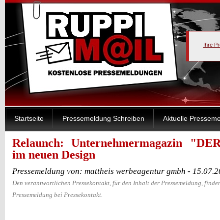
Ihre P
Startseite
Pressemeldung Schreiben
Aktuelle Pressem
Relaunch: Unternehmermagazin "DER 
im neuen Design
Pressemeldung von: mattheis werbeagentur gmbh - 15.07.
Den verantwortlichen Pressekontakt, für den Inhalt der Pressemeldung, finden
Pressemeldung bei Pressekontakt.