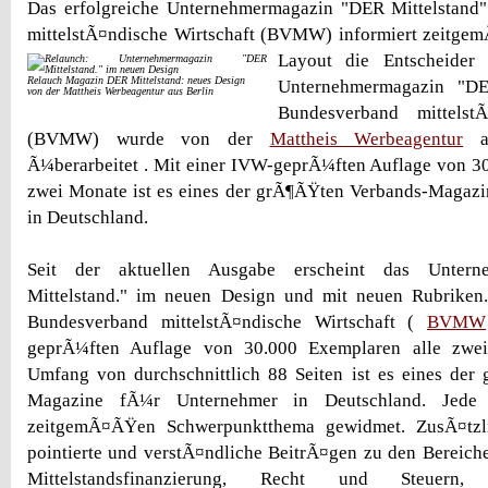
Das erfolgreiche Unternehmermagazin "DER Mittelstan
mittelstÃ¤ndische Wirtschaft (BVMW) informiert zeitg
Layout die Entscheider
Relauch Magazin DER Mittelstand: neues Design
Unternehmermagazin "DE
von der Mattheis Werbeagentur aus Berlin
Bundesverband mittelstÃ
(BVMW) wurde von der
Mattheis Werbeagentur
au
Ã¼berarbeitet . Mit einer IVW-geprÃ¼ften Auflage von 3
zwei Monate ist es eines der grÃ¶ÃŸten Verbands-Magaz
in Deutschland.
Seit der aktuellen Ausgabe erscheint das Unter
Mittelstand." im neuen Design und mit neuen Rubriken.
Bundesverband mittelstÃ¤ndische Wirtschaft (
BVMW
geprÃ¼ften Auflage von 30.000 Exemplaren alle zwe
Umfang von durchschnittlich 88 Seiten ist es eines der
Magazine fÃ¼r Unternehmer in Deutschland. Jede
zeitgemÃ¤ÃŸen Schwerpunktthema gewidmet. ZusÃ¤tzlic
pointierte und verstÃ¤ndliche BeitrÃ¤gen zu den Bereic
Mittelstandsfinanzierung, Recht und Steuern