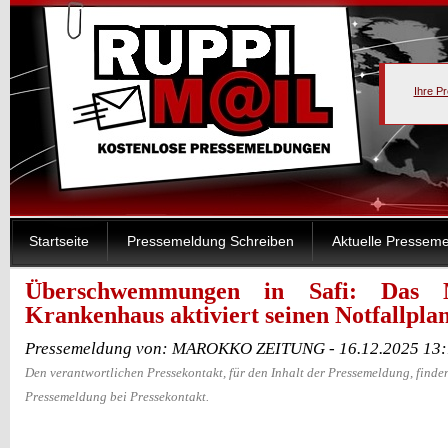
Ihre P
Startseite
Pressemeldung Schreiben
Aktuelle Pressem
Überschwemmungen in Safi: Das 
Krankenhaus aktiviert seinen Notfallpla
Pressemeldung von: MAROKKO ZEITUNG - 16.12.2025 13:
Den verantwortlichen Pressekontakt, für den Inhalt der Pressemeldung, finden
Pressemeldung bei Pressekontakt.