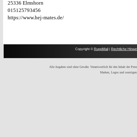
25336 Elmshorn
015125793456
https://www.hej-mates.de/
Copyright ©
RuppiMail
|
Rechtliche Hinwe
Alle Angaben sind ohne Gewähr. Verantwortlich für den Inhalt der Presse
Marken, Logos und sonstigen 