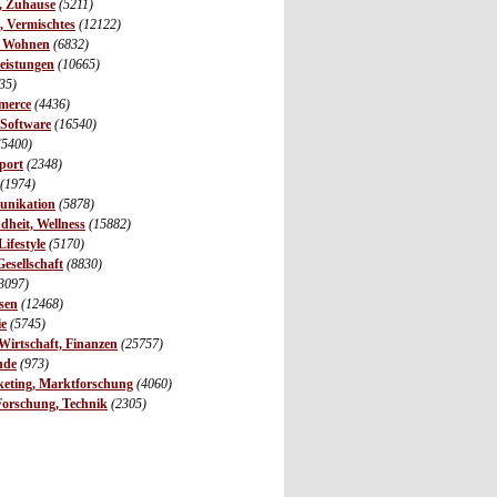
r, Zuhause
(5211)
s, Vermischtes
(12122)
, Wohnen
(6832)
leistungen
(10665)
35)
merce
(4436)
 Software
(16540)
(5400)
port
(2348)
(1974)
unikation
(5878)
dheit, Wellness
(15882)
ifestyle
(5170)
Gesellschaft
(8830)
3097)
sen
(12468)
ie
(5745)
irtschaft, Finanzen
(25757)
nde
(973)
eting, Marktforschung
(4060)
Forschung, Technik
(2305)