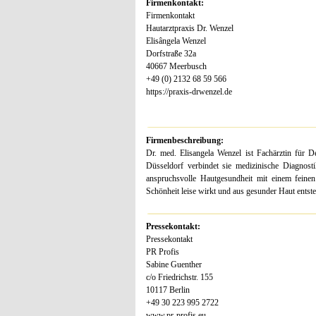
Firmenkontakt:
Firmenkontakt
Hautarztpraxis Dr. Wenzel
Elisângela Wenzel
Dorfstraße 32a
40667 Meerbusch
+49 (0) 2132 68 59 566
https://praxis-drwenzel.de
Firmenbeschreibung:
Dr. med. Elisangela Wenzel ist Fachärztin für D
Düsseldorf verbindet sie medizinische Diagnosti
anspruchsvolle Hautgesundheit mit einem feinen
Schönheit leise wirkt und aus gesunder Haut entste
Pressekontakt:
Pressekontakt
PR Profis
Sabine Guenther
c/o Friedrichstr. 155
10117 Berlin
+49 30 223 995 2722
www.pr-profis.eu