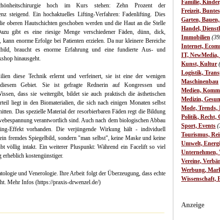
Familie, Kinde
chönheitschirurgie hoch im Kurs stehen: Zehn Prozent der
Freizeit, Bunte
z steigend. Ein hochaktuelles Lifting-Verfahren: Fadenlifting. Dies
Garten, Bauen
r die oberen Hautschichten geschoben werden und die Haut an die Stelle
Handel, Dienst
azu gibt es eine riesige Menge verschiedener Fäden, dünn, dick,
Immobilien
(39
 kann enorme Erfolge bei Patienten erzielen. Da nur kleinere Bereiche
Internet, Ecom
ild, braucht es enorme Erfahrung und eine fundierte Aus- und
IT, NewMedia,
kshop hinausgeht.
Kunst, Kultur
Logistik, Trans
ien diese Technik erlernt und verfeinert, sie ist eine der wenigen
Maschinenbau
diesem Gebiet. Sie ist gefragte Rednerin auf Kongressen und
Medien, Komm
sen, dass sie weitergibt, bildet sie auch praktisch die ästhetischen
Medizin, Gesun
teil liegt in den Biomaterialien, die sich nach einigen Monaten selbst
Mode, Trends, L
tten. Das spezielle Material der resorbierbaren Fäden regt die Bildung
Politik, Recht, 
Gewebespannung verantwortlich sind. Auch nach dem biologischen Abbau
Sport, Events
(
ting-Effekt vorhanden. Die verjüngende Wirkung hält - individuell
Tourismus, Rei
kein fremdes Spiegelbild, sondern "man selbst", keine Maske und keine
Umwelt, Energ
bt völlig intakt. Ein weiterer Pluspunkt: Während ein Facelift so viel
Unternehmen, W
g erheblich kostengünstiger.
Vereine, Verbä
Werbung, Mark
tologie und Venerologie. Ihre Arbeit folgt der Überzeugung, dass echte
Wissenschaft, 
ht. Mehr Infos (https://praxis-drwenzel.de/)
Anzeige