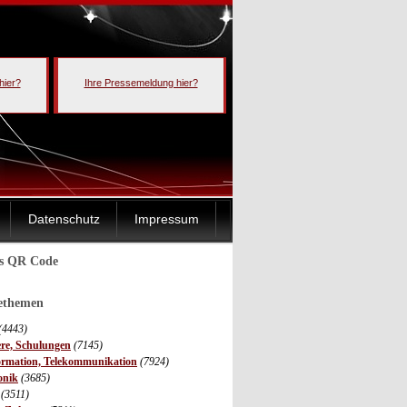
hier?
Ihre Pressemeldung hier?
Datenschutz
Impressum
ls QR Code
sethemen
(4443)
ere, Schulungen
(7145)
ormation, Telekommunikation
(7924)
onik
(3685)
(3511)