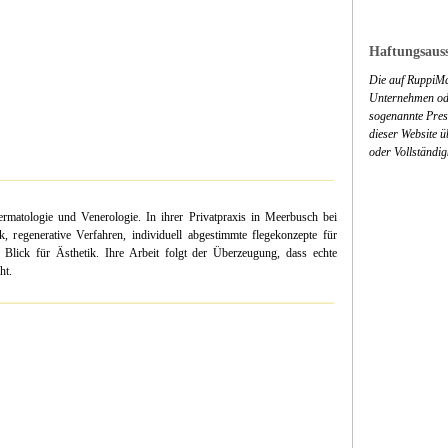
Haftungsauss
Die auf RuppiMa
Unternehmen ode
sogenannte Press
dieser Website 
oder Vollständig
ermatologie und Venerologie. In ihrer Privatpraxis in Meerbusch bei
k, regenerative Verfahren, individuell abgestimmte flegekonzepte für
 Blick für Ästhetik. Ihre Arbeit folgt der Überzeugung, dass echte
ht.