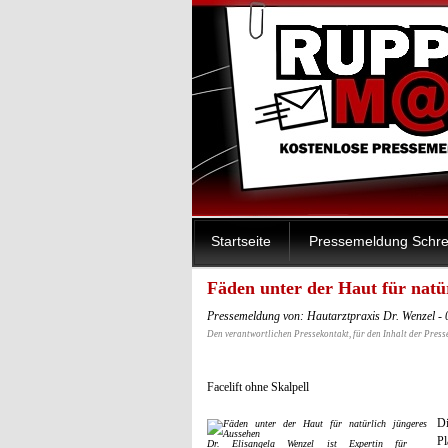
Startseite
Pressemeldung Schre
Fäden unter der Haut für natü
Pressemeldung von: Hautarztpraxis Dr. Wenzel -
Den verantwortlichen Pressekontakt, für den Inhalt der Press
Facelift ohne Skalpell
Di
P
Dr. Elisangela Wenzel ist Expertin für