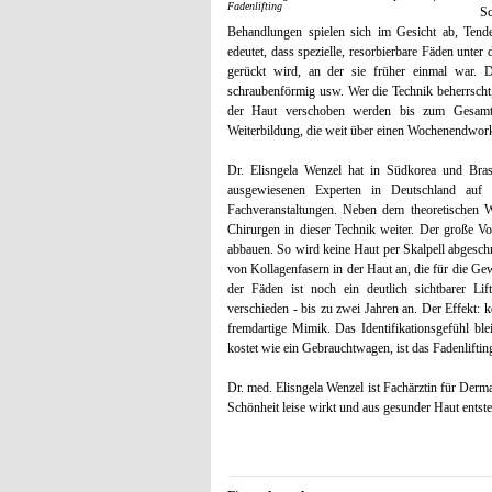
Fadenlifting
S
Behandlungen spielen sich im Gesicht ab, Tenden
edeutet, dass spezielle, resorbierbare Fäden unte
gerückt wird, an der sie früher einmal war. D
schraubenförmig usw. Wer die Technik beherrscht,
der Haut verschoben werden bis zum Gesamtb
Weiterbildung, die weit über einen Wochenendwor
Dr. Elisngela Wenzel hat in Südkorea und Brasil
ausgewiesenen Experten in Deutschland auf 
Fachveranstaltungen. Neben dem theoretischen Wis
Chirurgen in dieser Technik weiter. Der große Vor
abbauen. So wird keine Haut per Skalpell abgeschni
von Kollagenfasern in der Haut an, die für die 
der Fäden ist noch ein deutlich sichtbarer Lif
verschieden - bis zu zwei Jahren an. Der Effekt: 
fremdartige Mimik. Das Identifikationsgefühl blei
kostet wie ein Gebrauchtwagen, ist das Fadenliftin
Dr. med. Elisngela Wenzel ist Fachärztin für Derma
Schönheit leise wirkt und aus gesunder Haut entste