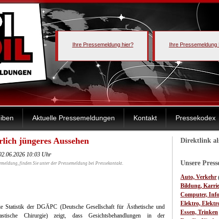
Ihre Pressemeldung hier?
Ihre Pressemeldung 
iben
Aktuelle Pressemeldungen
Kontakt
Pressekodex
rlich jüngeres Aussehen
Direktlink a
 02.06.2026 10:03 Uhr
Unsere Pres
emeldung, finden Sie unter der Pressemeldung bei Pressekontakt.
Auto, Verkehr
Bildung, Karri
Computer, Inf
Elektro, Elektr
e Statistik der DGÄPC (Deutsche Gesellschaft für Ästhetische und
Essen, Trinken
lastische Chirurgie) zeigt, dass Gesichtsbehandlungen in der