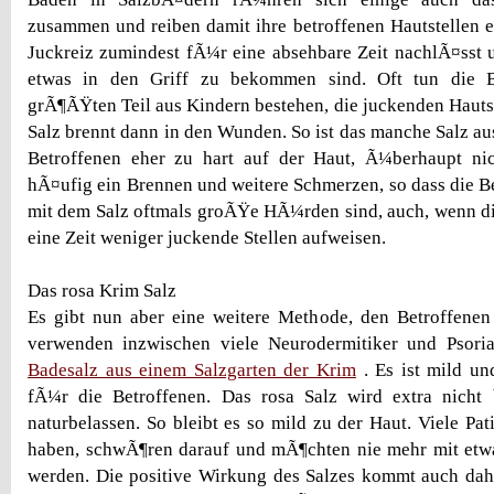
zusammen und reiben damit ihre betroffenen Hautstellen e
Juckreiz zumindest fÃ¼r eine absehbare Zeit nachlÃ¤sst
etwas in den Griff zu bekommen sind. Oft tun die B
grÃ¶ÃŸten Teil aus Kindern bestehen, die juckenden Hautst
Salz brennt dann in den Wunden. So ist das manche Salz a
Betroffenen eher zu hart auf der Haut, Ã¼berhaupt ni
hÃ¤ufig ein Brennen und weitere Schmerzen, so dass die 
mit dem Salz oftmals groÃŸe HÃ¼rden sind, auch, wenn d
eine Zeit weniger juckende Stellen aufweisen.
Das rosa Krim Salz
Es gibt nun aber eine weitere Methode, den Betroffenen
verwenden inzwischen viele Neurodermitiker und Psori
Badesalz aus einem Salzgarten der Krim
. Es ist mild un
fÃ¼r die Betroffenen. Das rosa Salz wird extra nicht 
naturbelassen. So bleibt es so mild zu der Haut. Viele Pati
haben, schwÃ¶ren darauf und mÃ¶chten nie mehr mit etw
werden. Die positive Wirkung des Salzes kommt auch dahe