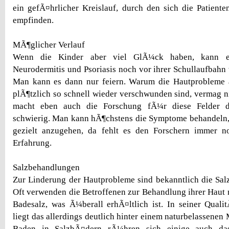
ein gefÃ¤hrlicher Kreislauf, durch den sich die Patiente
empfinden.
MÃ¶glicher Verlauf
Wenn die Kinder aber viel GlÃ¼ck haben, kann e
Neurodermitis und Psoriasis noch vor ihrer Schullaufbahn
Man kann es dann nur feiern. Warum die Hautprobleme 
plÃ¶tzlich so schnell wieder verschwunden sind, vermag 
macht eben auch die Forschung fÃ¼r diese Felder d
schwierig. Man kann hÃ¶chstens die Symptome behandeln,
gezielt anzugehen, da fehlt es den Forschern immer 
Erfahrung.
Salzbehandlungen
Zur Linderung der Hautprobleme sind bekanntlich die Sal
Oft verwenden die Betroffenen zur Behandlung ihrer Haut 
Badesalz, was Ã¼berall erhÃ¤ltlich ist. In seiner Qual
liegt das allerdings deutlich hinter einem naturbelassene
Baden in SalzbÃ¤dern rÃ¼hren sich einige auch das