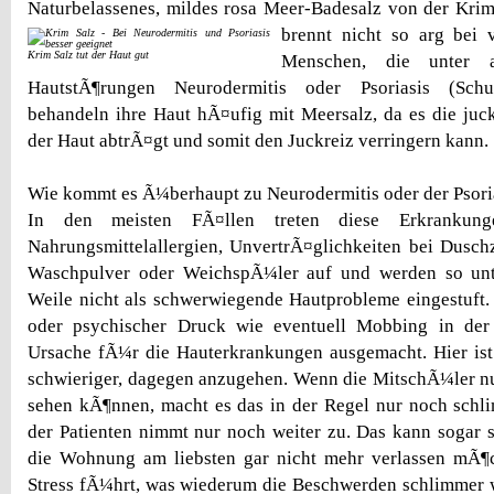
Naturbelassenes, mildes rosa Meer-Badesalz von der Krim
brennt nicht so arg bei 
Krim Salz tut der Haut gut
Menschen, die unter 
HautstÃ¶rungen Neurodermitis oder Psoriasis (Schup
behandeln ihre Haut hÃ¤ufig mit Meersalz, da es die ju
der Haut abtrÃ¤gt und somit den Juckreiz verringern kann.
Wie kommt es Ã¼berhaupt zu Neurodermitis oder der Psori
In den meisten FÃ¤llen treten diese Erkrankun
Nahrungsmittelallergien, UnvertrÃ¤glichkeiten bei Duschz
Waschpulver oder WeichspÃ¼ler auf und werden so un
Weile nicht als schwerwiegende Hautprobleme eingestuft
oder psychischer Druck wie eventuell Mobbing in der
Ursache fÃ¼r die Hauterkrankungen ausgemacht. Hier ist
schwieriger, dagegen anzugehen. Wenn die MitschÃ¼ler n
sehen kÃ¶nnen, macht es das in der Regel nur noch schl
der Patienten nimmt nur noch weiter zu. Das kann sogar s
die Wohnung am liebsten gar nicht mehr verlassen mÃ¶
Stress fÃ¼hrt, was wiederum die Beschwerden schlimmer w