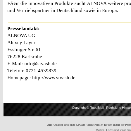
FÃ¼r die innovativen Produkte sucht ALNOVA weitere pro
und Vertriebspartner in Deutschland sowie in Europa.
Pressekontakt:
ALNOVA UG
Alexey Layer
Esslinger Str. 61
76228 Karlsruhe
E-Mail: info@sivash.de
Telefon: 0721-4539839
Homepage: http://www.sivash.de
Copyright ©
RuppiMail
|
Rechtliche Hinwe
Alle Angaben sind ohne Gewähr. Verantwortlich für den Inhalt der Presse
Marken, Logos und sonstigen 