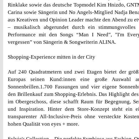
Rinklake sowie das deutsche Topmodel Kim Hnizdo, GNT
Carina sowie Sängerin und No Angels-Mitglied Nadja Ben
aus Kreativen und Opinion Leader machte den Abend zu e
– musikalisch abgerundet durch ein stimmungsvolles 
Performance mit den Songs “Man I Need”, "I'm Eve
vergessen” von Sängerin & Songwriterin ALINA.
Shopping-Experience mitten in der City
Auf 240 Quadratmetern und zwei Etagen bietet der größ
Europas seinen Kund:innen eine große Auswahl a
Sonnenbrillen.1.700 Fassungen und vier eigene Sonnen
den Brillenkauf zum Shopping-Erlebnis. Das Highlight des 
im Obergeschoss, diese schafft Raum für Begegnung, Se
und Inspiration. Hinter dem Store-Konzept steht ein ei
transparenter All-Inclusive-Preis ohne versteckte Kost
hohen Qualität von eyes + more.
Sylvie's Collection – Die perfekte Symbiose aus Fashion, O