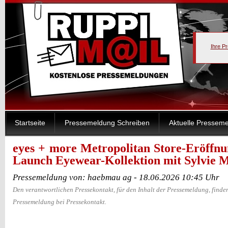
Ihre P
Startseite
Pressemeldung Schreiben
Aktuelle Pressem
eyes + more Metropolitan Store-Eröffnu
Launch Eyewear-Kollektion mit Sylvie M
Pressemeldung von: haebmau ag - 18.06.2026 10:45 Uhr
Den verantwortlichen Pressekontakt, für den Inhalt der Pressemeldung, finden
Pressemeldung bei Pressekontakt.