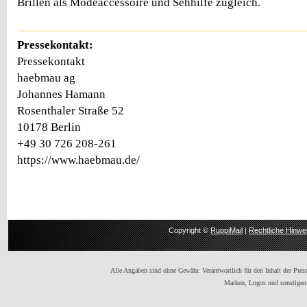
Brillen als Modeaccessoire und Sehhilfe zugleich.
Pressekontakt:
Pressekontakt
haebmau ag
Johannes Hamann
Rosenthaler Straße 52
10178 Berlin
+49 30 726 208-261
https://www.haebmau.de/
Copyright ©
RuppiMail
|
Rechtliche Hinwe
Alle Angaben sind ohne Gewähr. Verantwortlich für den Inhalt der Presse
Marken, Logos und sonstigen 