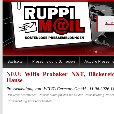
Ihre P
Startseite
Pressemeldung Schreiben
Aktuelle Pressem
NEU: Wilfa Probaker NXT, Bäckereiqu
Hause
Pressemeldung von: WILFA Germany GmbH - 11.06.2026 1
Den verantwortlichen Pressekontakt, für den Inhalt der Pressemeldung, finden
Pressemeldung bei Pressekontakt.