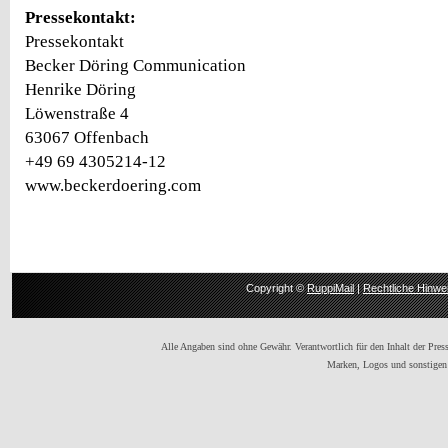
Pressekontakt:
Pressekontakt
Becker Döring Communication
Henrike Döring
Löwenstraße 4
63067 Offenbach
+49 69 4305214-12
www.beckerdoering.com
Copyright ©
RuppiMail
|
Rechtliche Hinwe
Alle Angaben sind ohne Gewähr. Verantwortlich für den Inhalt der Presse
Marken, Logos und sonstigen 