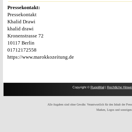
Pressekontakt:
Pressekontakt
Khalid Drawi
khalid drawi
Kronenstrasse 72
10117 Berlin
01712172558
https://www.marokkozeitung.de
Copyright ©
RuppiMail
|
Rechtliche Hinwe
Alle Angaben sind ohne Gewähr. Verantwortlich für den Inhalt der Presse
Marken, Logos und sonstigen 