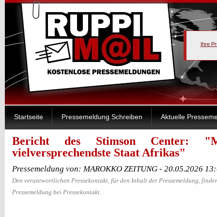
Ihre P
Startseite
Pressemeldung Schreiben
Aktuelle Pressem
Bericht des Stimson Center: "M
vielversprechendste Staat Afrikas"
Pressemeldung von: MAROKKO ZEITUNG - 20.05.2026 13:
Den verantwortlichen Pressekontakt, für den Inhalt der Pressemeldung, finden
Pressemeldung bei Pressekontakt.