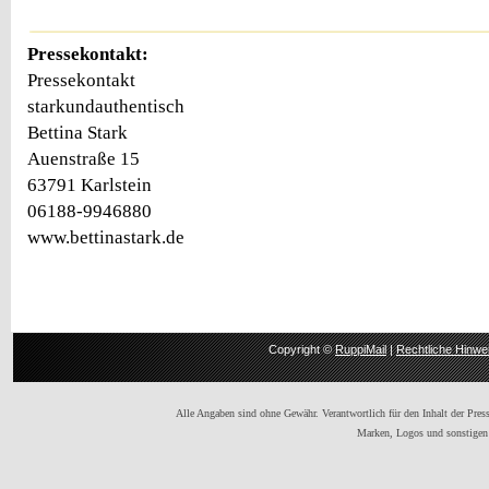
Pressekontakt:
Pressekontakt
starkundauthentisch
Bettina Stark
Auenstraße 15
63791 Karlstein
06188-9946880
www.bettinastark.de
Copyright ©
RuppiMail
|
Rechtliche Hinwe
Alle Angaben sind ohne Gewähr. Verantwortlich für den Inhalt der Presse
Marken, Logos und sonstigen 