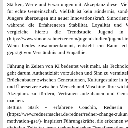
Stärken, Werte und Erwartungen mit. Akzeptanz dieser Viel
für echte Gemeinschaft. Vielfalt ist kein Hindernis, sond
Jüngere überzeugen mit neuer Innovationskraft, Sinnorient
während die Erfahreneren Stabilität, Loyalität und W
vergleiche hierzu die Trendstudie Jugend in
(https://www.simon-schnetzer.com/jugendstudien/jugend-i
Wenn beides zusammenkommt, entsteht ein Raum echt
geprägt von Verständnis und Empathie.
Führung in Zeiten von KI bedeutet weit mehr, als Technolo
geht darum, Authentizität vorzuleben und Sinn zu vermittel
Brückenbauer zwischen Generationen, Kulturgestalter in h
und Übersetzer zwischen Mensch und Maschine. Ihre wicht
Akzeptanz zu fördern, Vertrauen aufzubauen und Geme
machen.
Bettina Stark - erfahrene Coachin, Rednerin 
(https://www.rednermacher.de/redner/redner-change-zukunf
motivation-gsa/)- inspiriert Führungskräfte, die erkennen 
digitalen Zeitalter trotz technologischer Transformation 