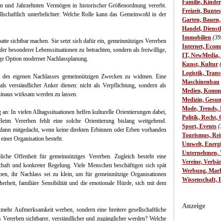
Familie, Kinde
 und Jahrzehnten Vermögen in historischer Größenordnung vererbt.
Freizeit, Bunte
sellschaftlich unterbelichtet: Welche Rolle kann das Gemeinwohl in der
Garten, Bauen
Handel, Dienst
Immobilien
(39
batte sichtbar machen. Sie setzt sich dafür ein, gemeinnütziges Vererben
Internet, Ecom
der besonderer Lebenssituationen zu betrachten, sondern als freiwillige,
IT, NewMedia,
hige Option moderner Nachlassplanung.
Kunst, Kultur
Logistik, Trans
eil des eigenen Nachlasses gemeinnützigen Zwecken zu widmen. Eine
Maschinenbau
ls verständlicher Anker dienen: nicht als Verpflichtung, sondern als
Medien, Komm
hinaus wirksam werden zu lassen.
Medizin, Gesun
Mode, Trends, L
: In vielen Alltagssituationen helfen kulturelle Orientierungen dabei,
Politik, Recht, 
. Beim Vererben fehlt eine solche Orientierung bislang weitgehend.
Sport, Events
(
dann mitgedacht, wenn keine direkten Erbinnen oder Erben vorhanden
Tourismus, Rei
 einer Organisation besteht.
Umwelt, Energ
Unternehmen, W
iche Offenheit für gemeinnütziges Vererben. Zugleich besteht eine
Vereine, Verbä
schaft und konkreter Regelung. Viele Menschen beschäftigen sich spät
Werbung, Mark
ben, ihr Nachlass sei zu klein, um für gemeinnützige Organisationen
Wissenschaft, 
erheit, familiäre Sensibilität und die emotionale Hürde, sich mit dem
Anzeige
r mehr Aufmerksamkeit werben, sondern eine breitere gesellschaftliche
 Vererben sichtbarer, verständlicher und zugänglicher werden? Welche