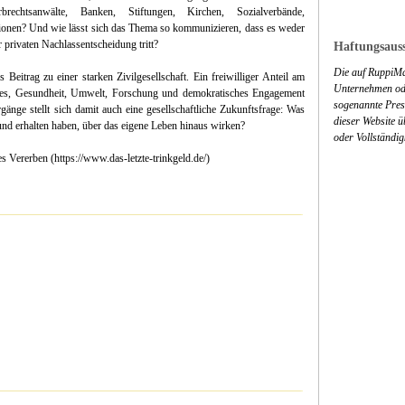
echtsanwälte, Banken, Stiftungen, Kirchen, Sozialverbände,
ionen? Und wie lässt sich das Thema so kommunizieren, dass es weder
privaten Nachlassentscheidung tritt?
Haftungsauss
Die auf RuppiMa
s Beitrag zu einer starken Zivilgesellschaft. Ein freiwilliger Anteil am
Unternehmen ode
iales, Gesundheit, Umwelt, Forschung und demokratisches Engagement
sogenannte Press
änge stellt sich damit auch eine gesellschaftliche Zukunftsfrage: Was
dieser Website 
d erhalten haben, über das eigene Leben hinaus wirken?
oder Vollständig
es Vererben (https://www.das-letzte-trinkgeld.de/)