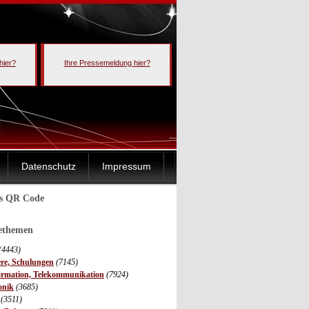
hier?
Ihre Pressemeldung hier?
Datenschutz
Impressum
ls QR Code
sethemen
(4443)
ere, Schulungen
(7145)
ormation, Telekommunikation
(7924)
onik
(3685)
(3511)