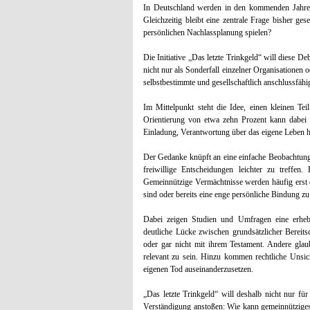
In Deutschland werden in den kommenden Jahren
Gleichzeitig bleibt eine zentrale Frage bisher ge
persönlichen Nachlassplanung spielen?
Die Initiative „Das letzte Trinkgeld“ will diese De
nicht nur als Sonderfall einzelner Organisationen o
selbstbestimmte und gesellschaftlich anschlussfä
Im Mittelpunkt steht die Idee, einen kleinen T
Orientierung von etwa zehn Prozent kann dabei a
Einladung, Verantwortung über das eigene Leben 
Der Gedanke knüpft an eine einfache Beobachtung an
freiwillige Entscheidungen leichter zu treffen
Gemeinnützige Vermächtnisse werden häufig erst 
sind oder bereits eine enge persönliche Bindung zu
Dabei zeigen Studien und Umfragen eine erhebl
deutliche Lücke zwischen grundsätzlicher Bereit
oder gar nicht mit ihrem Testament. Andere glau
relevant zu sein. Hinzu kommen rechtliche Unsich
eigenen Tod auseinanderzusetzen.
„Das letzte Trinkgeld“ will deshalb nicht nur fü
Verständigung anstoßen: Wie kann gemeinnütziges