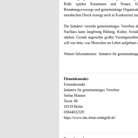
Rolle spielen Notarinnen und Notare, Erbr
Bestattungsvorsorge und gemeinnützige Organisat
moralischen Druck erzeugt noch in Konkurrenz zur 
Die Initiative versteht gemeinnütziges Vererben al
Nachlass kann langfristig Bildung, Kultur, Soz
stärken. Gerade angesichts großer Vermögensüberg
soll von dem, was Menschen im Leben aufgebaut un
Weitere Informationen: Initiative für gemeinnützig
Firmenkontakt:
Firmenkontakt
Initiative für gemeinnütziges Vererben
Stefan Mannes
Torstr. 68
10119 Berlin
03044032329
https://www.das-letzte-trinkgeld.de/