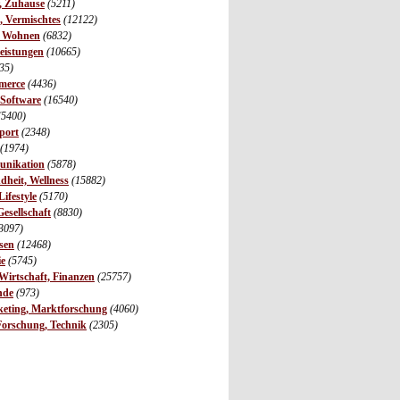
r, Zuhause
(5211)
s, Vermischtes
(12122)
, Wohnen
(6832)
leistungen
(10665)
35)
merce
(4436)
 Software
(16540)
(5400)
port
(2348)
(1974)
unikation
(5878)
dheit, Wellness
(15882)
ifestyle
(5170)
Gesellschaft
(8830)
3097)
sen
(12468)
ie
(5745)
irtschaft, Finanzen
(25757)
nde
(973)
eting, Marktforschung
(4060)
Forschung, Technik
(2305)