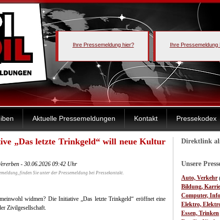
Ihre Pressemeldung hier?
Ihre Pressemeldung 
iben
Aktuelle Pressemeldungen
Kontakt
Pressekodex
ive „Das letzte Trinkgeld“ will neue Kultur
Direktlink a
Unsere Pres
 Vererben - 30.06.2026 09:42 Uhr
emeldung, finden Sie unter der Pressemeldung bei Pressekontakt.
Auto, Verkehr
Bildung, Karri
Computer, Inf
inwohl widmen? Die Initiative „Das letzte Trinkgeld“ eröffnet eine
Elektro, Elektr
r Zivilgesellschaft.
Essen, Trinken