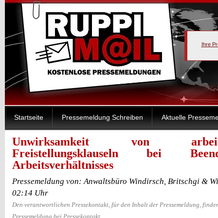
Ihre P
Startseite
Pressemeldung Schreiben
Aktuelle Pressem
Unwirksamkeit von arbeitsve
Freistellungsklauseln bei Bee
Arbeitsverhältnisses
Pressemeldung von: Anwaltsbüro Windirsch, Britschgi & Wi
02:14 Uhr
Den verantwortlichen Pressekontakt, für den Inhalt der Pressemeldung, finden
Pressemeldung bei Pressekontakt.