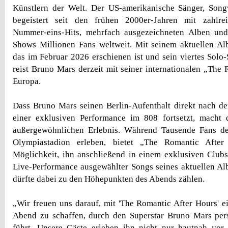
Künstlern der Welt. Der US-amerikanische Sänger, Song
begeistert seit den frühen 2000er-Jahren mit zahlrei
Nummer-eins-Hits, mehrfach ausgezeichneten Alben und
Shows Millionen Fans weltweit. Mit seinem aktuellen A
das im Februar 2026 erschienen ist und sein viertes Solo-
reist Bruno Mars derzeit mit seiner internationalen „The
Europa.
Dass Bruno Mars seinen Berlin-Aufenthalt direkt nach d
einer exklusiven Performance im 808 fortsetzt, mach
außergewöhnlichen Erlebnis. Während Tausende Fans d
Olympiastadion erleben, bietet „The Romantic After
Möglichkeit, ihn anschließend in einem exklusiven Clubse
Live-Performance ausgewählter Songs seines aktuellen A
dürfte dabei zu den Höhepunkten des Abends zählen.
„Wir freuen uns darauf, mit 'The Romantic After Hours' 
Abend zu schaffen, durch den Superstar Bruno Mars pers
führt. Unsere Gäste erleben ihn nicht nur hautnah vor