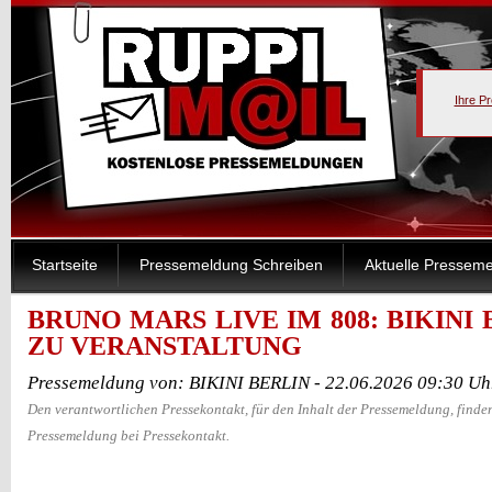
Ihre P
Startseite
Pressemeldung Schreiben
Aktuelle Pressem
BRUNO MARS LIVE IM 808: BIKINI
ZU VERANSTALTUNG
Pressemeldung von: BIKINI BERLIN - 22.06.2026 09:30 Uh
Den verantwortlichen Pressekontakt, für den Inhalt der Pressemeldung, finden
Pressemeldung bei Pressekontakt.