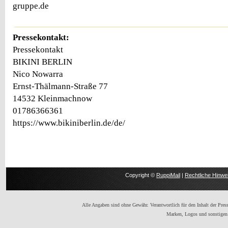
gruppe.de
Pressekontakt:
Pressekontakt
BIKINI BERLIN
Nico Nowarra
Ernst-Thälmann-Straße 77
14532 Kleinmachnow
01786366361
https://www.bikiniberlin.de/de/
Copyright ©
RuppiMail
|
Rechtliche Hinwe
Alle Angaben sind ohne Gewähr. Verantwortlich für den Inhalt der Presse
Marken, Logos und sonstigen 