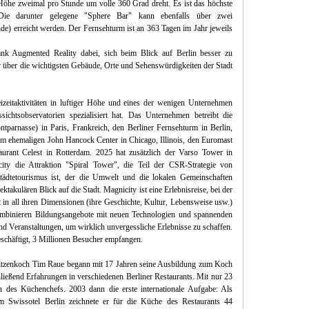
öhe zweimal pro Stunde um volle 360 Grad dreht. Es ist das höchste
Die darunter gelegene "Sphere Bar" kann ebenfalls über zwei
e) erreicht werden. Der Fernsehturm ist an 363 Tagen im Jahr jeweils
dank Augmented Reality dabei, sich beim Blick auf Berlin besser zu
r über die wichtigsten Gebäude, Orte und Sehenswürdigkeiten der Stadt
eizeitaktivitäten in luftiger Höhe und eines der wenigen Unternehmen
ichtsobservatorien spezialisiert hat. Das Unternehmen betreibt die
tparnasse) in Paris, Frankreich, den Berliner Fernsehturm in Berlin,
m ehemaligen John Hancock Center in Chicago, Illinois, den Euromast
ant Celest in Rotterdam. 2025 hat zusätzlich der Varso Tower in
ity die Attraktion "Spiral Tower", die Teil der CSR-Strategie von
tädtetourismus ist, der die Umwelt und die lokalen Gemeinschaften
ktakulären Blick auf die Stadt. Magnicity ist eine Erlebnisreise, bei der
t in all ihren Dimensionen (ihre Geschichte, Kultur, Lebensweise usw.)
ombinieren Bildungsangebote mit neuen Technologien und spannenden
nd Veranstaltungen, um wirklich unvergessliche Erlebnisse zu schaffen.
eschäftigt, 3 Millionen Besucher empfangen.
itzenkoch Tim Raue begann mit 17 Jahren seine Ausbildung zum Koch
ießend Erfahrungen in verschiedenen Berliner Restaurants. Mit nur 23
 des Küchenchefs. 2003 dann die erste internationale Aufgabe: Als
 Swissotel Berlin zeichnete er für die Küche des Restaurants 44