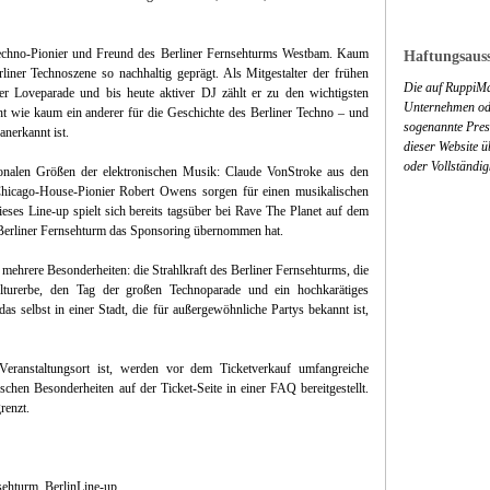
Techno-Pionier und Freund des Berliner Fernsehturms Westbam. Kaum
Haftungsauss
liner Technoszene so nachhaltig geprägt. Als Mitgestalter der frühen
Die auf RuppiMa
r Loveparade und bis heute aktiver DJ zählt er zu den wichtigsten
Unternehmen ode
ht wie kaum ein anderer für die Geschichte des Berliner Techno – und
sogenannte Press
anerkannt ist.
dieser Website 
oder Vollständig
ionalen Größen der elektronischen Musik: Claude VonStroke aus den
icago-House-Pionier Robert Owens sorgen für einen musikalischen
ieses Line-up spielt sich bereits tagsüber bei Rave The Planet auf dem
rliner Fernsehturm das Sponsoring übernommen hat.
ere Besonderheiten: die Strahlkraft des Berliner Fernsehturms, die
lturerbe, den Tag der großen Technoparade und ein hochkarätiges
 das selbst in einer Stadt, die für außergewöhnliche Partys bekannt ist,
Veranstaltungsort ist, werden vor dem Ticketverkauf umfangreiche
schen Besonderheiten auf der Ticket-Seite in einer FAQ bereitgestellt.
renzt.
sehturm, BerlinLine-up