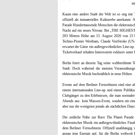
in
Kaum eine andere Stadt der Welt ist so eng mit 
offiziell als immaterielles Kulturerbe anerkann
Parade Hunderttausende Menschen die elektronische
Nacht auf ein neues Niveau: Bei „THE HIGHEST
203 Metern Höhe am 15. August 2026 von 23 bi
Techno-Pionier Westbam, Claude VonStroke (US
erwartet die Gäste ein außergewöhnliches Line-up. 
Ticketverkauf erhalten Interessierte exklusiv unter 
Berlin feiert an diesem Tag seine weltberühmte 
Stadt. Doch während die meisten Veranstalt
elektronische Musik buchstäblich in neue Höhen.
Events auf dem Berliner Fernsehturm sind eine a
einem internationalen Line-up und einem Publiku
Clubgänger zu den Erlebnissen, die man normaler
Abends aus: kein Massen-Event, sondern ein ein
aber nur die wenigsten jemals als nächtlichen Danc
Die zeitliche Nähe zur Rave The Planet Parade
elektronischer Musik ein außergewöhnliches Finale
dem Berliner Fernsehturm. Offiziell unabhängi
genau jene Energie auf, für die Berlin weltweit