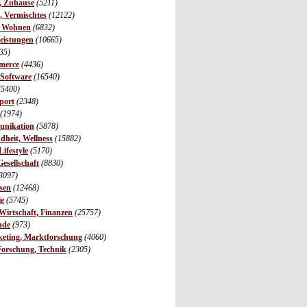
r, Zuhause
(5211)
s, Vermischtes
(12122)
, Wohnen
(6832)
leistungen
(10665)
35)
merce
(4436)
 Software
(16540)
(5400)
port
(2348)
(1974)
unikation
(5878)
dheit, Wellness
(15882)
ifestyle
(5170)
Gesellschaft
(8830)
3097)
sen
(12468)
ie
(5745)
irtschaft, Finanzen
(25757)
nde
(973)
eting, Marktforschung
(4060)
Forschung, Technik
(2305)