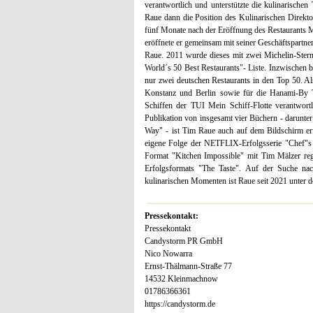
verantwortlich und unterstützte die kulinarische
Raue dann die Position des Kulinarischen Direk
fünf Monate nach der Eröffnung des Restaurants 
eröffnete er gemeinsam mit seiner Geschäftspartne
Raue. 2011 wurde dieses mit zwei Michelin-Stern
World´s 50 Best Restaurants"- Liste. Inzwischen be
nur zwei deutschen Restaurants in den Top 50. Al
Konstanz und Berlin sowie für die Hanami-By
Schiffen der TUI Mein Schiff-Flotte verantwor
Publikation von insgesamt vier Büchern - darunt
Way" - ist Tim Raue auch auf dem Bildschirm erf
eigene Folge der NETFLIX-Erfolgsserie "Chef"s 
Format "Kitchen Impossible" mit Tim Mälzer reg
Erfolgsformats "The Taste". Auf der Suche na
kulinarischen Momenten ist Raue seit 2021 unter 
Pressekontakt:
Pressekontakt
Candystorm PR GmbH
Nico Nowarra
Ernst-Thälmann-Straße 77
14532 Kleinmachnow
01786366361
https://candystorm.de