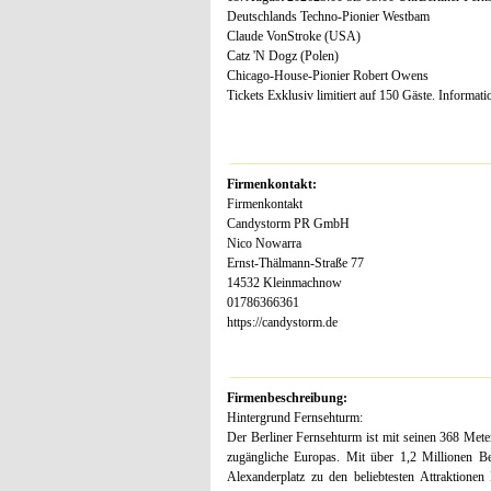
Deutschlands Techno-Pionier Westbam
Claude VonStroke (USA)
Catz 'N Dogz (Polen)
Chicago-House-Pionier Robert Owens
Tickets Exklusiv limitiert auf 150 Gäste. Informat
Firmenkontakt:
Firmenkontakt
Candystorm PR GmbH
Nico Nowarra
Ernst-Thälmann-Straße 77
14532 Kleinmachnow
01786366361
https://candystorm.de
Firmenbeschreibung:
Hintergrund Fernsehturm:
Der Berliner Fernsehturm ist mit seinen 368 Met
zugängliche Europas. Mit über 1,2 Millionen B
Alexanderplatz zu den beliebtesten Attraktionen 