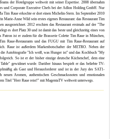
n Teams der Hotelgruppe weltweit mit seiner Expertise. 2008 übernahm
tors und Corporate Executive Chefs bei der Adlon Holding GmbH. Nur
Ma Tim Raue erkochte er dort einen Michelin-Stern. Im September 2010
rin Marie-Anne Wild sein erstes eigenes Restaurant: das Restaurant Tim
en ausgezeichnet. 2012 erschien das Restaurant erstmals auf der "The
legt es dort Platz 30 und ist damit das beste und gleichzeitig eines von
s Patron ist er zudem für die Brasserie Colette Tim Raue in München,
 Tim Raue-Restaurants und das FUGU mit Tim Raue-Restaurant auf
tlich. Raue ist außerdem Markenbotschafter der METRO. Neben der
er die Autobiografie "Ich weiß, was Hunger ist" und das Kochbuch "My
olgreich. So ist er der bisher einzige deutsche Küchenchef, dem eine
Table" gewidmet wurde. Darüber hinaus bespielt er das beliebte TV-
elmäßig als Gast und Herausforderer und ist in der Jury des SAT1-
ch neuen Aromen, authentischen Geschmacksnoten und emotionalen
dem Titel "Herr Raue reist!" mit MagentaTV weltweit unterwegs.