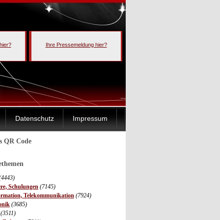
hier?
Ihre Pressemeldung hier?
Datenschutz
Impressum
ls QR Code
sethemen
(4443)
ere, Schulungen
(7145)
ormation, Telekommunikation
(7924)
onik
(3685)
(3511)