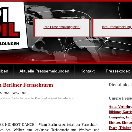
Ihre Pressemeldung hier?
Ihre Pressemeldung 
iben
Aktuelle Pressemeldungen
Kontakt
Pressekodex
m Berliner Fernsehturm
Direktlink a
07.2026 14:57 Uhr
Unsere Pres
emeldung, finden Sie unter der Pressemeldung bei Pressekontakt.
Auto, Verkehr
Bildung, Karri
Computer, Inf
Elektro, Elektr
HE HIGHEST DANCE – Wenn Berlin tanzt, feiert der Fernsehturm
Essen, Trinken
ber den Wolken eine exklusive Technonacht mit Westbam und