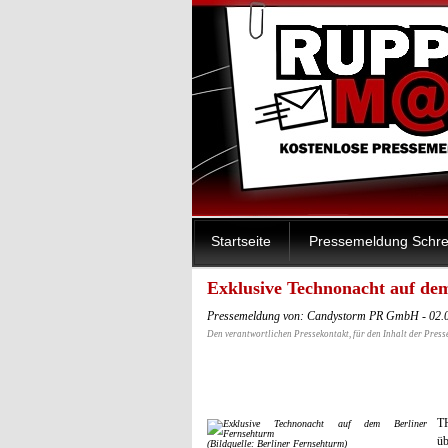
Startseite
Pressemeldung Schre
Exklusive Technonacht auf de
Pressemeldung von: Candystorm PR GmbH - 02.
Den verantwortlichen Pressekontakt, für den Inhalt der Press
T
ü
(Bildquelle: Berliner Fernsehturm)