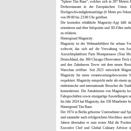
"Sphere Tim Raue", welches sich in 207 Metern H
Drehrestaurant in der Europäischen Union. 
Hochgeschwindigkeitsaufzüge (6 Meter pro Sekund
von 09:00 bis 23:00 Uhr geöffnet.
Die kostenlos erhältliche Magnicity-App hilft 
orientieren und über Infopoints und 3D-Filter meh
zu erfahren.
Hintergrund Magnicity:
Magnicity ist der Weltmarktführer für urbane Fr
weltweit, das sich auf die Verwaltung von Auss
Aussichtsplattform Paris Montparnasse (Tour Mon
Deutschland, das 360 Chicago Observation Deck i
und den Zalmhaven Tower mit dem neuen Restaur
Warschau eröffnet. Seit 2023 entwickelt Magnic
Magnicity für einen verantwortungsbewussten S
respektiert. Magnicity entspricht mehr als einem spe
einheimische und internationale Besucher die Stad
kennenlernen. Die Attraktionen von Magnicity k
Fahrgeschäften sowie einzigartige Ausstellungen u
Im Jahr 2024 hat Magnicity, das 350 Mitarbeiter b
Hintergrund Tim Raue:
Der 1974 in Berlin geborene Unternehmer und Sp
und sammelte nach erfolgreichem Abschluss anschl
Jahren übernahm er zum ersten Mal die Position
Executive Chef und Global Culinary Advisor im