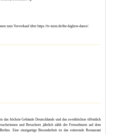
ionen zum Vorverkauf über https://tv-turm.de/the-highest-dance/.
ern das höchste Gebäude Deutschlands und das zweithöchste öffentlich
esucherinnen und Besuchern jährlich zählt der Fernsehturm auf dem
Berlins. Eine einzigartige Besonderheit ist das rotierende Restaurant