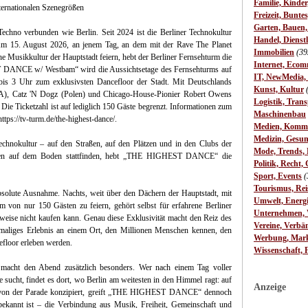
Familie, Kinde
ternationalen Szenegrößen
Freizeit, Bunte
Garten, Bauen
Techno verbunden wie Berlin. Seit 2024 ist die Berliner Technokultur
Handel, Dienst
t. Am 15. August 2026, an jenem Tag, an dem mit der Rave The Planet
Immobilien
(39
 Musikkultur der Hauptstadt feiern, hebt der Berliner Fernsehturm die
Internet, Ecom
 DANCE w/ Westbam“ wird die Aussichtsetage des Fernsehturms auf
IT, NewMedia,
s 3 Uhr zum exklusivsten Dancefloor der Stadt. Mit Deutschlands
Kunst, Kultur
A), Catz 'N Dogz (Polen) und Chicago-House-Pionier Robert Owens
Logistik, Trans
Die Ticketzahl ist auf lediglich 150 Gäste begrenzt. Informationen zum
Maschinenbau
https://tv-turm.de/the-highest-dance/.
Medien, Komm
Medizin, Gesun
Technokultur – auf den Straßen, auf den Plätzen und in den Clubs der
Mode, Trends, L
ungen auf dem Boden stattfinden, hebt „THE HIGHEST DANCE“ die
Politik, Recht, 
Sport, Events
(
Tourismus, Rei
bsolute Ausnahme. Nachts, weit über den Dächern der Hauptstadt, mit
Umwelt, Energ
m von nur 150 Gästen zu feiern, gehört selbst für erfahrene Berliner
Unternehmen, W
weise nicht kaufen kann. Genau diese Exklusivität macht den Reiz des
Vereine, Verbä
maliges Erlebnis an einem Ort, den Millionen Menschen kennen, den
Werbung, Mark
efloor erleben werden.
Wissenschaft, 
 macht den Abend zusätzlich besonders. Wer nach einem Tag voller
 sucht, findet es dort, wo Berlin am weitesten in den Himmel ragt: auf
Anzeige
g von der Parade konzipiert, greift „THE HIGHEST DANCE“ dennoch
 bekannt ist – die Verbindung aus Musik, Freiheit, Gemeinschaft und