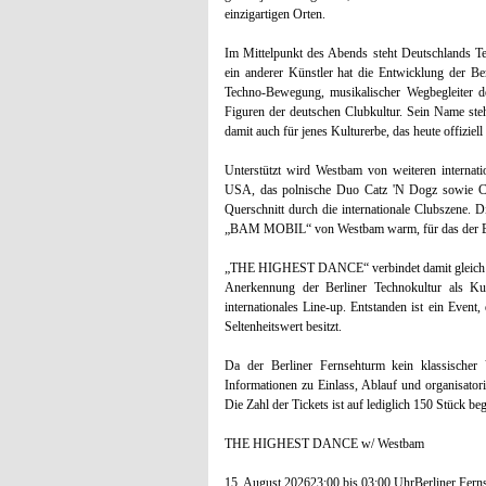
einzigartigen Orten.
Im Mittelpunkt des Abends steht Deutschlands 
ein anderer Künstler hat die Entwicklung der Ber
Techno-Bewegung, musikalischer Wegbegleiter de
Figuren der deutschen Clubkultur. Sein Name ste
damit auch für jenes Kulturerbe, das heute offiziell 
Unterstützt wird Westbam von weiteren internat
USA, das polnische Duo Catz 'N Dogz sowie Ch
Querschnitt durch die internationale Clubszene. D
„BAM MOBIL“ von Westbam warm, für das der Be
„THE HIGHEST DANCE“ verbindet damit gleich mehr
Anerkennung der Berliner Technokultur als Ku
internationales Line-up. Entstanden ist ein Event,
Seltenheitswert besitzt.
Da der Berliner Fernsehturm kein klassischer 
Informationen zu Einlass, Ablauf und organisatori
Die Zahl der Tickets ist auf lediglich 150 Stück beg
THE HIGHEST DANCE w/ Westbam
15. August 202623:00 bis 03:00 UhrBerliner Fern