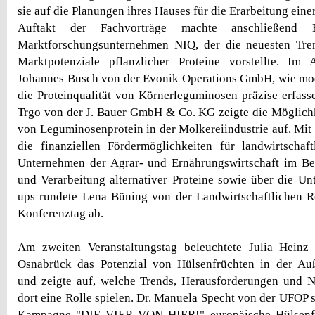
sie auf die Planungen ihres Hauses für die Erarbeitung einer
Auftakt der Fachvorträge machte anschließend
Marktforschungsunternehmen NIQ, der die neuesten Tre
Marktpotenziale pflanzlicher Proteine vorstellte. Im 
Johannes Busch von der Evonik Operations GmbH, wie mod
die Proteinqualität von Körnerleguminosen präzise erfasse
Trgo von der J. Bauer GmbH & Co. KG zeigte die Möglichk
von Leguminosenprotein in der Molkereiindustrie auf. Mit
die finanziellen Fördermöglichkeiten für landwirtschaf
Unternehmen der Agrar- und Ernährungswirtschaft im Ber
und Verarbeitung alternativer Proteine sowie über die Unt
ups rundete Lena Büning von der Landwirtschaftlichen R
Konferenztag ab.
Am zweiten Veranstaltungstag beleuchtete Julia Hein
Osnabrück das Potenzial von Hülsenfrüchten in der Au
und zeigte auf, welche Trends, Herausforderungen und N
dort eine Rolle spielen. Dr. Manuela Specht von der UFOP st
Kampagne "DIE VIER VON HIER!" europäische Hülsenfrü